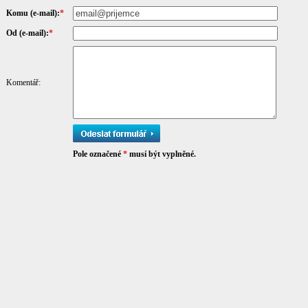
Komu (e-mail):
*
Od (e-mail):
*
Komentář:
Pole označené
*
musí být vyplněné.