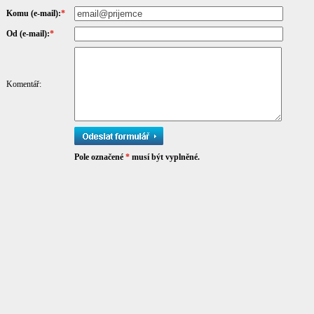
Komu (e-mail):
*
Od (e-mail):
*
Komentář:
Pole označené
*
musí být vyplněné.