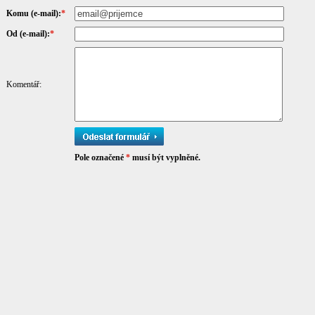
Komu (e-mail):
*
Od (e-mail):
*
Komentář:
Pole označené
*
musí být vyplněné.