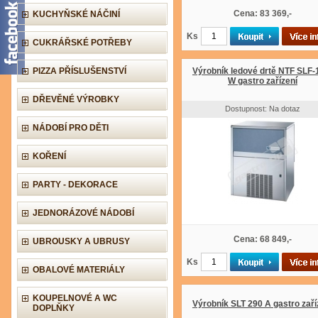
Cena: 83 369,-
KUCHYŇSKÉ NÁČINÍ
Ks
CUKRÁŘSKÉ POTŘEBY
PIZZA PŘÍSLUŠENSTVÍ
Výrobník ledové drtě NTF SLF-
W gastro zařízení
DŘEVĚNÉ VÝROBKY
Dostupnost: Na dotaz
NÁDOBÍ PRO DĚTI
KOŘENÍ
PARTY - DEKORACE
JEDNORÁZOVÉ NÁDOBÍ
Cena: 68 849,-
UBROUSKY A UBRUSY
Ks
OBALOVÉ MATERIÁLY
KOUPELNOVÉ A WC
Výrobník SLT 290 A gastro zaří
DOPLŇKY