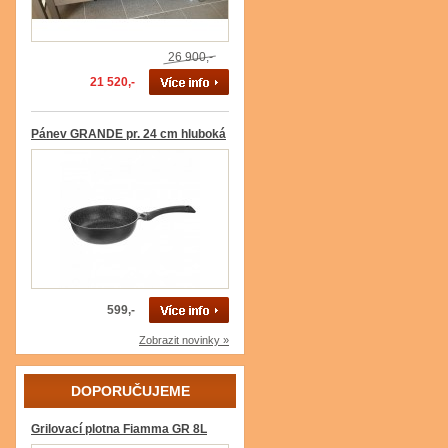
26 900,-
21 520,-
Pánev GRANDE pr. 24 cm hluboká
599,-
Zobrazit novinky »
DOPORUČUJEME
Grilovací plotna Fiamma GR 8L