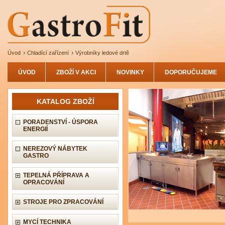
Úvod
Chladící zařízení
Výrobníky ledové drtě
ÚVOD
ZBOŽÍ V AKCI
NOVINKY
DOPORUČUJEME
KATALOG ZBOŽÍ
PORADENSTVÍ - ÚSPORA
ENERGIÍ
NEREZOVÝ NÁBYTEK
GASTRO
TEPELNÁ PŘÍPRAVA A
OPRACOVÁNÍ
STROJE PRO ZPRACOVÁNÍ
MYCÍ TECHNIKA