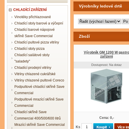
Výrobníky ledové drtě
CHLADÍCÍ ZAŘÍZENÍ
Vinotéky přichlazované
Chladící stoly barové a výčepní
Chladící barové nápojové
skříně Save Commercial
Zboží
Chladící pultové pizza vitríny
Chladící stoly pizza
Výrobník GM 1200 W gastr
Chladící salátové stoly
zařízení
"saladety"
Dostupnost: Na dotaz
Chladící prodejní vitríny
Vitríny chlazené cukrářské
Vitríny chlazené pultové Coreco
Podpultové chladící skříně Save
Commercial
Podpultové mrazící skříně Save
Commercial
Chladící skříně Save
Cena: 0,-
Commercial 400/500/600 litrů
Mrazící skříně Save Commercial
Ks