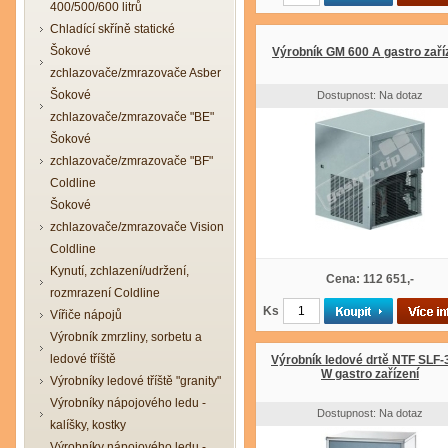
400/500/600 litrů
Chladící skříně statické
Šokové
Výrobník GM 600 A gastro zaří
zchlazovače/zmrazovače Asber
Šokové
Dostupnost: Na dotaz
zchlazovače/zmrazovače "BE"
Šokové
zchlazovače/zmrazovače "BF"
Coldline
Šokové
zchlazovače/zmrazovače Vision
Coldline
Kynutí, zchlazení/udržení,
Cena: 112 651,-
rozmrazení Coldline
Ks
Vířiče nápojů
Výrobník zmrzliny, sorbetu a
ledové tříště
Výrobník ledové drtě NTF SLF-
W gastro zařízení
Výrobníky ledové tříště "granity"
Výrobníky nápojového ledu -
Dostupnost: Na dotaz
kalíšky, kostky
Výrobníky nápojového ledu -