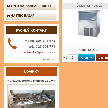
Dostupnost: Na dotaz
HYGIENA, SANITACE, ÚKLID
GASTRO BAZAR
RYCHLÝ KONTAKT
mobil: 608 145 673
tel.: 317 701 778
Cena: 65 219,-
gastrosulc@gastrosulc.cz
Ks
Kontakty »
NOVINKY
Nerezová stolička plynová 2x 9kW