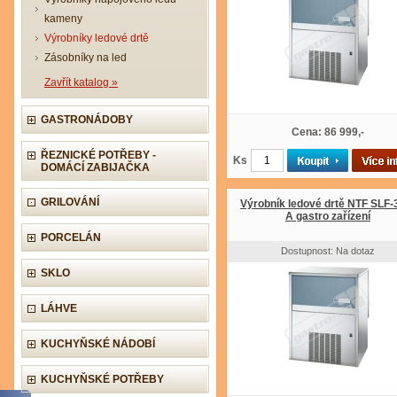
kameny
Výrobníky ledové drtě
Zásobníky na led
Zavřít katalog »
GASTRONÁDOBY
Cena: 86 999,-
ŘEZNICKÉ POTŘEBY -
Ks
DOMÁCÍ ZABIJAČKA
GRILOVÁNÍ
Výrobník ledové drtě NTF SLF-
A gastro zařízení
PORCELÁN
Dostupnost: Na dotaz
SKLO
LÁHVE
KUCHYŇSKÉ NÁDOBÍ
KUCHYŇSKÉ POTŘEBY