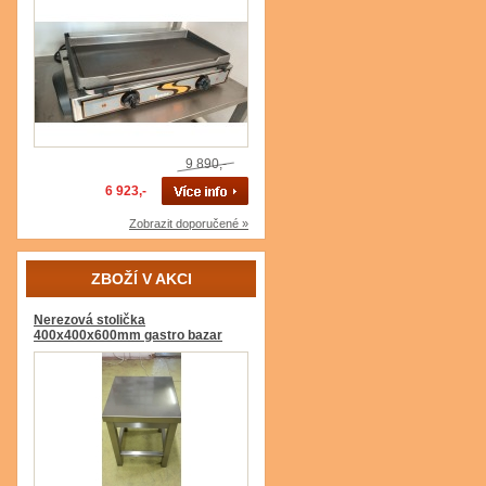
9 890,-
6 923,-
Zobrazit doporučené »
ZBOŽÍ V AKCI
Nerezová stolička
400x400x600mm gastro bazar