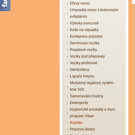
Dřezy nerez
Umyvadla nerez s kolenovým
ovládáním
Výlevky nerezové
Koše na odpadky
Kontejnery pojízdné
Servírovací vozíky
Regálové vozíky
Vozíky pod přepravky
Vozíky plošinové
Sterilizátory
Lapače hmyzu
Modulový regálový systém -
linie 500
Samonavíjecí bubny
Detergenty
Hygienické produkty a mycí
program Vikan
Kopista
Pracovní desky