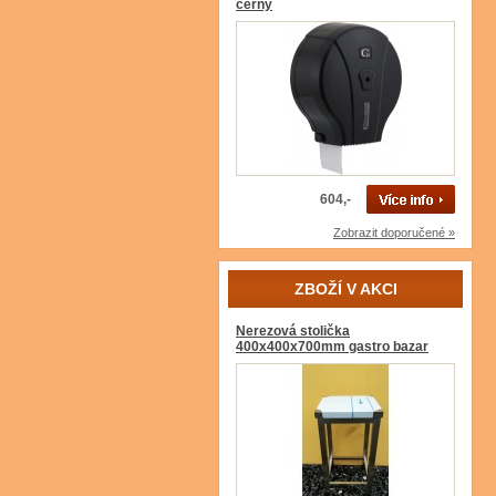
černý
604,-
Zobrazit doporučené »
ZBOŽÍ V AKCI
Nerezová stolička
400x400x700mm gastro bazar