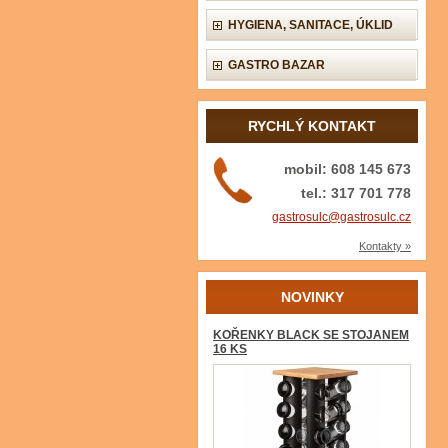
HYGIENA, SANITACE, ÚKLID
GASTRO BAZAR
RYCHLÝ KONTAKT
mobil: 608 145 673
tel.: 317 701 778
gastrosulc@gastrosulc.cz
Kontakty »
NOVINKY
KOŘENKY BLACK SE STOJANEM
16 KS