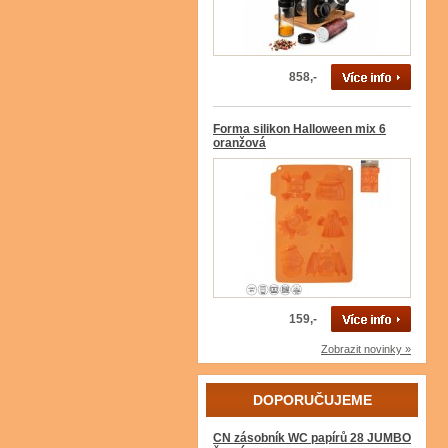
858,-
Forma silikon Halloween mix 6
oranžová
159,-
Zobrazit novinky »
DOPORUČUJEME
CN zásobník WC papírů 28 JUMBO