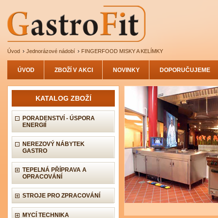
Úvod
Jednorázové nádobí
FINGERFOOD MISKY A KELÍMKY
ÚVOD
ZBOŽÍ V AKCI
NOVINKY
DOPORUČUJEME
KATALOG ZBOŽÍ
PORADENSTVÍ - ÚSPORA
ENERGIÍ
NEREZOVÝ NÁBYTEK
GASTRO
TEPELNÁ PŘÍPRAVA A
OPRACOVÁNÍ
STROJE PRO ZPRACOVÁNÍ
MYCÍ TECHNIKA