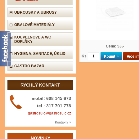
UBROUSKY A UBRUSY
OBALOVÉ MATERIÁLY
KOUPELNOVÉ A WC
DOPLŇKY
Cena: 53,-
HYGIENA, SANITACE, ÚKLID
Ks
GASTRO BAZAR
RYCHLÝ KONTAKT
mobil: 608 145 673
tel.: 317 701 778
gastrosulc@gastrosulc.cz
Kontakty »
NOVINKY