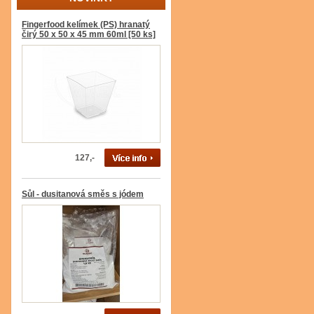
Fingerfood kelímek (PS) hranatý
čirý 50 x 50 x 45 mm 60ml [50 ks]
127,-
Sůl - dusitanová směs s jódem