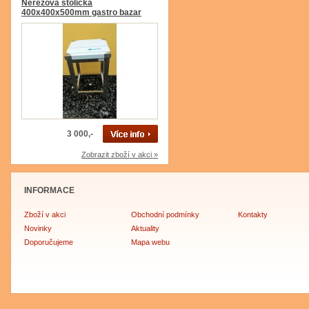
Nerezová stolička
400x400x500mm gastro bazar
3 000,-
Zobrazit zboží v akci »
INFORMACE
Zboží v akci
Obchodní podmínky
Kontakty
Novinky
Aktuality
Doporučujeme
Mapa webu