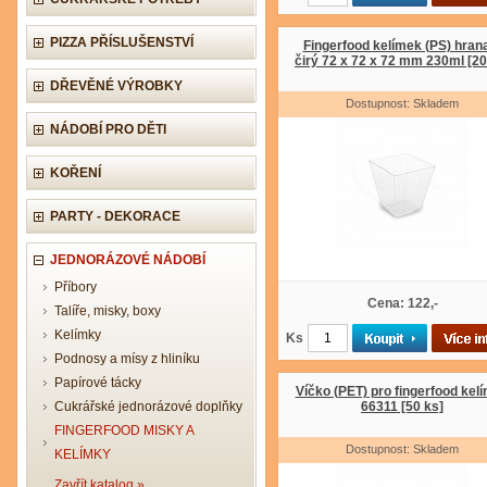
PIZZA PŘÍSLUŠENSTVÍ
Fingerfood kelímek (PS) hran
čirý 72 x 72 x 72 mm 230ml [20
DŘEVĚNÉ VÝROBKY
Dostupnost: Skladem
NÁDOBÍ PRO DĚTI
KOŘENÍ
PARTY - DEKORACE
JEDNORÁZOVÉ NÁDOBÍ
Příbory
Cena: 122,-
Talíře, misky, boxy
Kelímky
Ks
Podnosy a mísy z hliníku
Papírové tácky
Víčko (PET) pro fingerfood kel
Cukrářské jednorázové doplňky
66311 [50 ks]
FINGERFOOD MISKY A
Dostupnost: Skladem
KELÍMKY
Zavřít katalog »