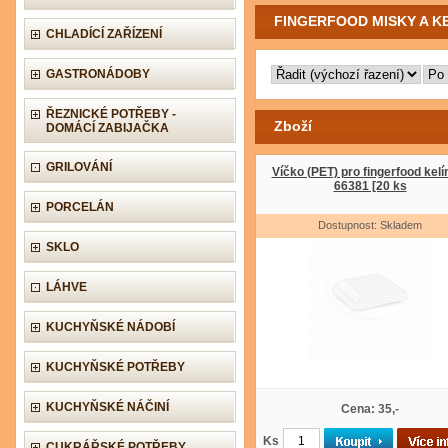
FINGERFOOD MISKY A K
CHLADÍCÍ ZAŘÍZENÍ
GASTRONÁDOBY
ŘEZNICKÉ POTŘEBY -
Zboží
DOMÁCÍ ZABIJAČKA
GRILOVÁNÍ
Víčko (PET) pro fingerfood kel
66381 [20 ks
PORCELÁN
Dostupnost: Skladem
SKLO
LÁHVE
KUCHYŇSKÉ NÁDOBÍ
KUCHYŇSKÉ POTŘEBY
KUCHYŇSKÉ NÁČINÍ
Cena: 35,-
Ks
CUKRÁŘSKÉ POTŘEBY