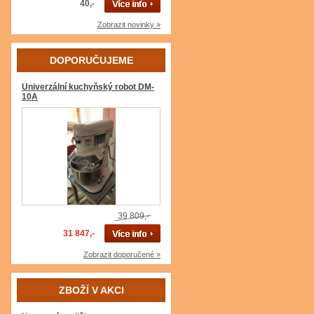
40,-
Zobrazit novinky »
DOPORUČUJEME
Univerzální kuchyňský robot DM-
10A
39 809,-
31 847,-
Zobrazit doporučené »
ZBOŽÍ V AKCI