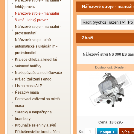
Nářezové stroje - manuální -
Nářezové stroje - manuáln
lehký provoz
Nářezové stroje - manuální
šikmé - lehký provoz
Nářezové stroje - manuální -
profesionální
Zboží
Nářezové stroje - plně
automatické s ukládáním -
profesionální
Nářezový stroj NS 300 ES gas
Kráječe chleba a knedlíků
Vakuové baličky
Dostupnost: Skladem
Naklepávače a nudličkovače
Krájecí zařízení Fendo
Lis na maso ALP
Řezačky masa
Porcovací zařízení na mletá
masa
Škrabky a loupačky na
brambory
Cena: 18 029,-
Krouhače zeleniny a sýrů
Příslušenství ke krouhačům
Ks