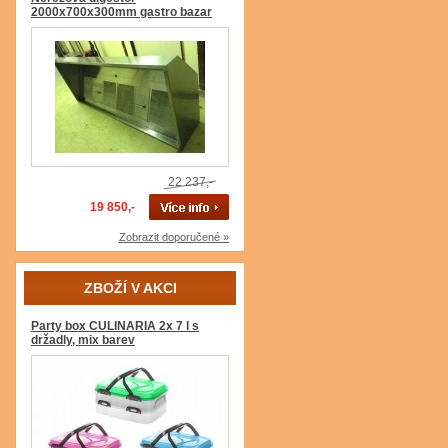
2000x700x300mm gastro bazar
22 237,-
19 850,-
Zobrazit doporučené »
ZBOŽÍ V AKCI
Party box CULINARIA 2x 7 l s
držadly, mix barev