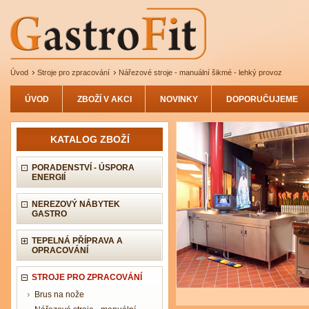
Úvod
Stroje pro zpracování
Nářezové stroje - manuální šikmé - lehký provoz
ÚVOD
ZBOŽÍ V AKCI
NOVINKY
DOPORUČUJEME
KATALOG ZBOŽÍ
PORADENSTVÍ - ÚSPORA
ENERGIÍ
NEREZOVÝ NÁBYTEK
GASTRO
TEPELNÁ PŘÍPRAVA A
OPRACOVÁNÍ
STROJE PRO ZPRACOVÁNÍ
Brus na nože