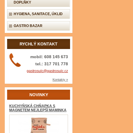
DOPLŇKY
HYGIENA, SANITACE, ÚKLID
GASTRO BAZAR
RYCHLÝ KONTAKT
mobil: 608 145 673
tel.: 317 701 778
gastrosulc@gastrosulc.cz
Kontakty »
NOVINKY
KUCHYŇSKÁ CHŇAPKA S
MAGNETEM NEJLEPŠÍ MAMINKA