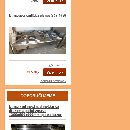
349,-
Nerezová stolička plynová 2x 9kW
26 900,-
21 520,-
Zobrazit novinky »
DOPORUČUJEME
Nerez stůl mycí nad myčku se
dřezem a policí vpravo
1300x600x900mm gastro bazar