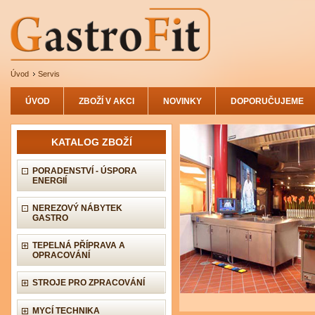
Úvod
Servis
ÚVOD
ZBOŽÍ V AKCI
NOVINKY
DOPORUČUJEME
KATALOG ZBOŽÍ
PORADENSTVÍ - ÚSPORA
ENERGIÍ
NEREZOVÝ NÁBYTEK
GASTRO
TEPELNÁ PŘÍPRAVA A
OPRACOVÁNÍ
STROJE PRO ZPRACOVÁNÍ
MYCÍ TECHNIKA