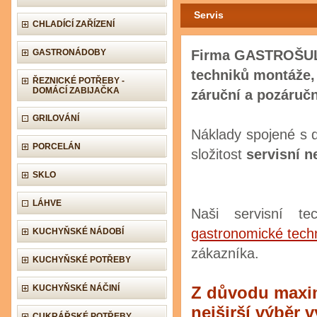
Servis
CHLADÍCÍ ZAŘÍZENÍ
GASTRONÁDOBY
Firma GASTROŠULC 
techniků montáže,
ŘEZNICKÉ POTŘEBY -
DOMÁCÍ ZABIJAČKA
záruční a pozáruč
GRILOVÁNÍ
Náklady spojené s 
PORCELÁN
složitost
servisní n
SKLO
LÁHVE
Naši servisní te
gastronomické tech
KUCHYŇSKÉ NÁDOBÍ
zákazníka.
KUCHYŇSKÉ POTŘEBY
KUCHYŇSKÉ NÁČINÍ
Z důvodu maximá
nejširší výběr
CUKRÁŘSKÉ POTŘEBY