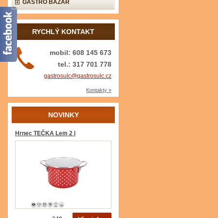
GASTRO BAZAR
RYCHLÝ KONTAKT
mobil: 608 145 673
tel.: 317 701 778
gastrosulc@gastrosulc.cz
Kontakty »
NOVINKY
Hrnec TEČKA Lem 2 l