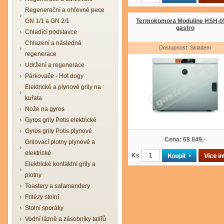
Regenerační a ohřevné pece
GN 1/1 a GN 2/1
Termokomora Moduline HSH-0
gastro
Chladící podstavce
Chlazení a následná
Dostupnost: Skladem
regenerace
Udržení a regenerace
Párkovače - Hot dogy
Elektrické a plynové grily na
kuřata
Nože na gyros
Gyros grily Potis elektrické
Gyros grily Potis plynové
Cena: 68 849,-
Grilovací plotny plynové a
elektrické
Ks
Elektrické kontaktní grily a
plotny
Toastery a salamandery
Fritézy stolní
Stolní sporáky
Vodní lázně a zásobníky talířů