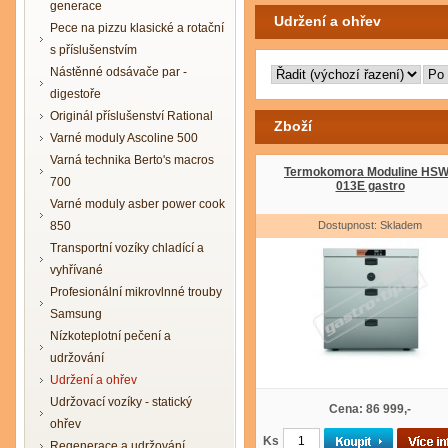
generace
Udržení a ohřev
Pece na pizzu klasické a rotační
s příslušenstvím
Nástěnné odsávače par -
digestoře
Originál příslušenství Rational
Zboží
Varné moduly Ascoline 500
Varná technika Berto's macros
Termokomora Moduline HSW
700
013E gastro
Varné moduly asber power cook
850
Dostupnost: Skladem
Transportní vozíky chladící a
vyhřívané
Profesionální mikrovlnné trouby
Samsung
Nízkoteplotní pečení a
udržování
Udržení a ohřev
Udržovací vozíky - statický
Cena: 86 999,-
ohřev
Ks
Regenerace a udržování