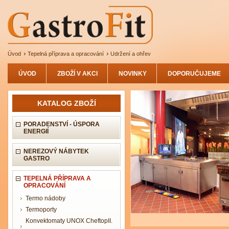
Úvod
Tepelná příprava a opracování
Udržení a ohřev
ÚVOD
ZBOŽÍ V AKCI
NOVINKY
DOPORUČUJEME
KATALOG ZBOŽÍ
PORADENSTVÍ - ÚSPORA
ENERGIÍ
NEREZOVÝ NÁBYTEK
GASTRO
TEPELNÁ PŘÍPRAVA A
OPRACOVÁNÍ
Termo nádoby
Termoporty
Konvektomaty UNOX CheftopII.