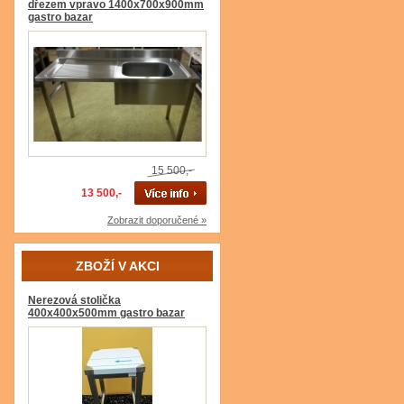
dřezem vpravo 1400x700x900mm
gastro bazar
15 500,-
13 500,-
Zobrazit doporučené »
ZBOŽÍ V AKCI
Nerezová stolička
400x400x500mm gastro bazar