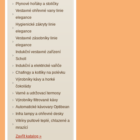
Plynové hořáky a stoličky
Vestavné ohřevné vany linie
elegance
Hygienické zákryty linie
elegance
Vestavné zásobníky linie
elegance
Indukční vestavné zařízení
Scholl
Indukční a elektrické vařiče
Chafingy a kotlíky na polévku
Výrobníky kávy a horké
čokolády
Varné a udržovací termosy
Výrobníky filtrované kávy
Automatické kávovary Optibean
Infra lampy a ohřevné desky
Vitríny pultové teplé, chlazené a
mrazící
Zavřít katalog »