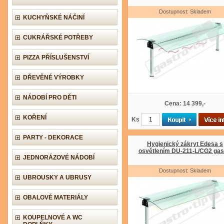
Dostupnost: Skladem
KUCHYŇSKÉ NÁČINÍ
CUKRÁŘSKÉ POTŘEBY
PIZZA PŘÍSLUŠENSTVÍ
DŘEVĚNÉ VÝROBKY
NÁDOBÍ PRO DĚTI
Cena: 14 399,-
KOŘENÍ
Ks
PARTY - DEKORACE
Hygienický zákryt Edesa s
osvětlením DU-211-L/CG2 gas
JEDNORÁZOVÉ NÁDOBÍ
Dostupnost: Skladem
UBROUSKY A UBRUSY
OBALOVÉ MATERIÁLY
KOUPELNOVÉ A WC