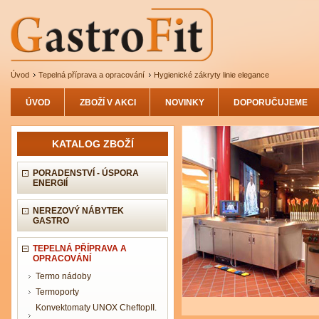
Úvod
Tepelná příprava a opracování
Hygienické zákryty linie elegance
ÚVOD
ZBOŽÍ V AKCI
NOVINKY
DOPORUČUJEME
KATALOG ZBOŽÍ
PORADENSTVÍ - ÚSPORA
ENERGIÍ
NEREZOVÝ NÁBYTEK
GASTRO
TEPELNÁ PŘÍPRAVA A
OPRACOVÁNÍ
Termo nádoby
Termoporty
Konvektomaty UNOX CheftopII.