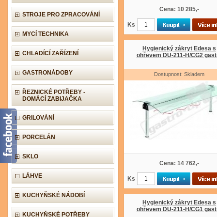
Cena: 10 285,-
STROJE PRO ZPRACOVÁNÍ
Ks
MYCÍ TECHNIKA
Hygienický zákryt Edesa s
CHLADÍCÍ ZAŘÍZENÍ
ohřevem DU-211-H/CG2 gast
GASTRONÁDOBY
Dostupnost: Skladem
ŘEZNICKÉ POTŘEBY -
DOMÁCÍ ZABIJAČKA
GRILOVÁNÍ
PORCELÁN
SKLO
Cena: 14 762,-
LÁHVE
Ks
KUCHYŇSKÉ NÁDOBÍ
Hygienický zákryt Edesa s
ohřevem DU-211-H/CG1 gast
KUCHYŇSKÉ POTŘEBY