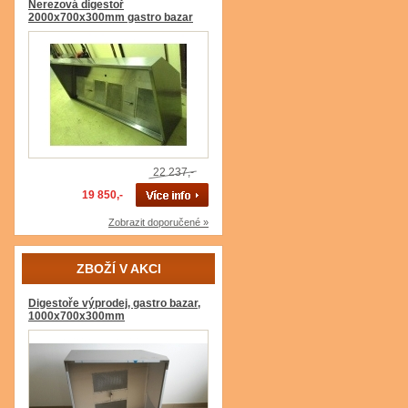
Nerezová digestoř
2000x700x300mm gastro bazar
22 237,-
19 850,-
Zobrazit doporučené »
ZBOŽÍ V AKCI
Digestoře výprodej, gastro bazar,
1000x700x300mm