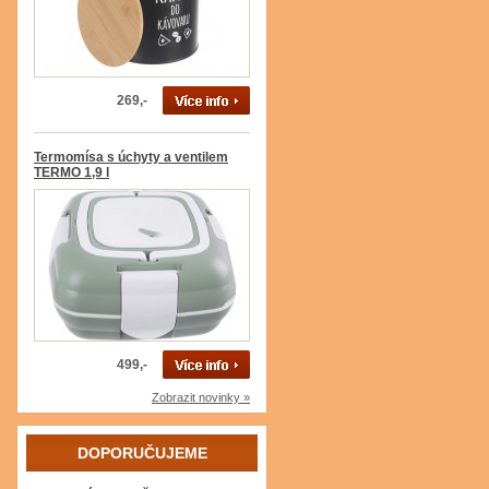
269,-
Termomísa s úchyty a ventilem
TERMO 1,9 l
499,-
Zobrazit novinky »
DOPORUČUJEME