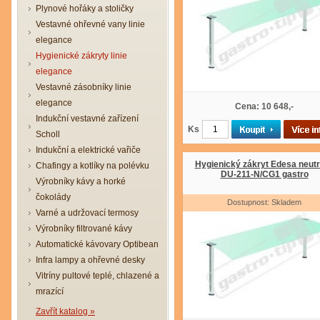
Plynové hořáky a stoličky
Vestavné ohřevné vany linie
elegance
Hygienické zákryty linie
elegance
Vestavné zásobníky linie
elegance
Cena: 10 648,-
Indukční vestavné zařízení
Ks
Scholl
Indukční a elektrické vařiče
Hygienický zákryt Edesa neutr
Chafingy a kotlíky na polévku
DU-211-N/CG1 gastro
Výrobníky kávy a horké
čokolády
Dostupnost: Skladem
Varné a udržovací termosy
Výrobníky filtrované kávy
Automatické kávovary Optibean
Infra lampy a ohřevné desky
Vitríny pultové teplé, chlazené a
mrazící
Zavřít katalog »