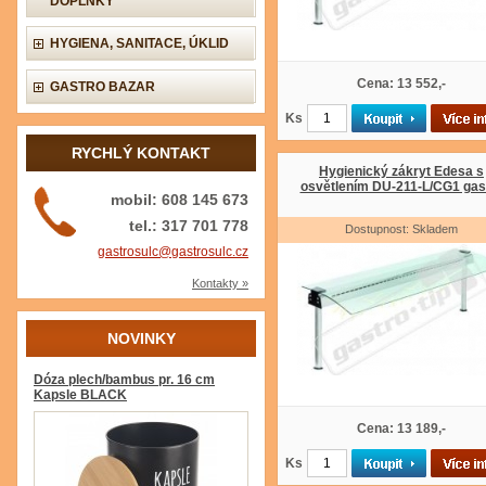
DOPLŇKY
HYGIENA, SANITACE, ÚKLID
Cena: 13 552,-
GASTRO BAZAR
Ks
RYCHLÝ KONTAKT
Hygienický zákryt Edesa s
osvětlením DU-211-L/CG1 gas
mobil: 608 145 673
tel.: 317 701 778
Dostupnost: Skladem
gastrosulc@gastrosulc.cz
Kontakty »
NOVINKY
Dóza plech/bambus pr. 16 cm
Kapsle BLACK
Cena: 13 189,-
Ks