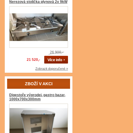
Nerezová stolička plynová 2x 9kW
26 900,-
21 520,-
Zobrazit doporučené »
ZBOŽÍ V AKCI
Digestoře výprodej, gastro bazar,
1000x700x300mm