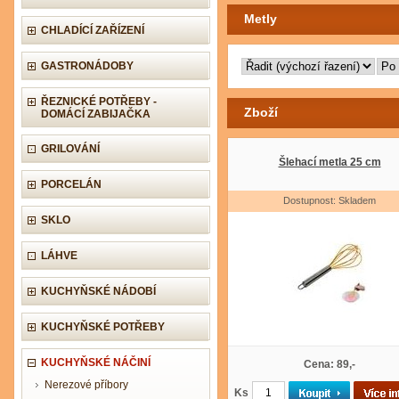
Metly
CHLADÍCÍ ZAŘÍZENÍ
GASTRONÁDOBY
ŘEZNICKÉ POTŘEBY -
Zboží
DOMÁCÍ ZABIJAČKA
GRILOVÁNÍ
Šlehací metla 25 cm
PORCELÁN
Dostupnost: Skladem
SKLO
LÁHVE
KUCHYŇSKÉ NÁDOBÍ
KUCHYŇSKÉ POTŘEBY
KUCHYŇSKÉ NÁČINÍ
Cena: 89,-
Nerezové příbory
Ks