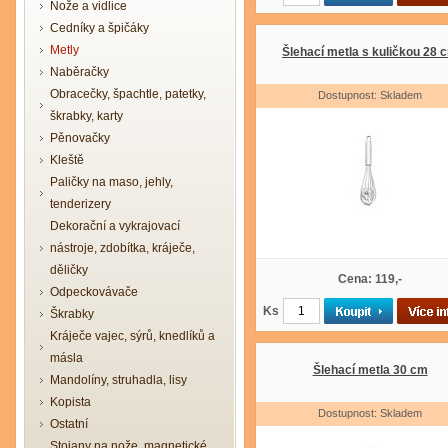
Nože a vidlice
Cedníky a špičáky
Metly
Šlehací metla s kuličkou 28 
Naběračky
Obracečky, špachtle, patetky,
Dostupnost: Skladem
škrabky, karty
Pěnovačky
Kleště
Paličky na maso, jehly,
tenderizery
Dekorační a vykrajovací
nástroje, zdobítka, kráječe,
děličky
Cena: 119,-
Odpeckovávače
Ks
Škrabky
Kráječe vajec, sýrů, knedlíků a
másla
Šlehací metla 30 cm
Mandolíny, struhadla, lisy
Kopista
Dostupnost: Skladem
Ostatní
Stojany na nože, magnetické