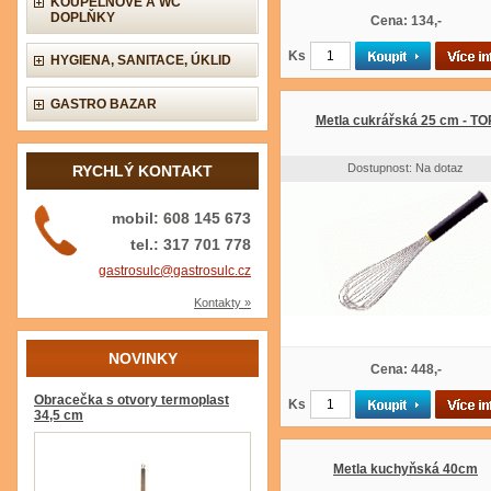
KOUPELNOVÉ A WC
DOPLŇKY
Cena: 134,-
Ks
HYGIENA, SANITACE, ÚKLID
GASTRO BAZAR
Metla cukrářská 25 cm - TO
Dostupnost: Na dotaz
RYCHLÝ KONTAKT
mobil: 608 145 673
tel.: 317 701 778
gastrosulc@gastrosulc.cz
Kontakty »
NOVINKY
Cena: 448,-
Obracečka s otvory termoplast
Ks
34,5 cm
Metla kuchyňská 40cm