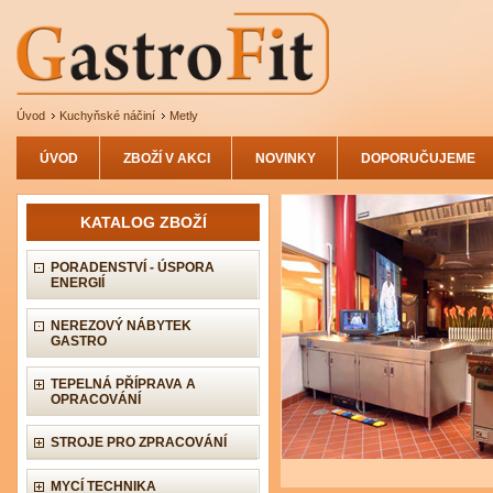
Úvod
Kuchyňské náčiní
Metly
ÚVOD
ZBOŽÍ V AKCI
NOVINKY
DOPORUČUJEME
KATALOG ZBOŽÍ
PORADENSTVÍ - ÚSPORA
ENERGIÍ
NEREZOVÝ NÁBYTEK
GASTRO
TEPELNÁ PŘÍPRAVA A
OPRACOVÁNÍ
STROJE PRO ZPRACOVÁNÍ
MYCÍ TECHNIKA