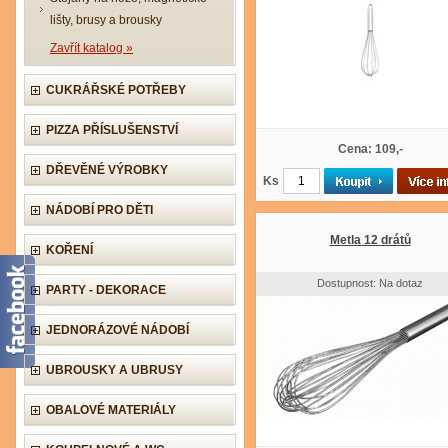
lišty, brusy a brousky
Zavřít katalog »
CUKRÁŘSKÉ POTŘEBY
PIZZA PŘÍSLUŠENSTVÍ
Cena: 109,-
DŘEVĚNÉ VÝROBKY
Ks
NÁDOBÍ PRO DĚTI
Metla 12 drátů
KOŘENÍ
Dostupnost: Na dotaz
PARTY - DEKORACE
JEDNORÁZOVÉ NÁDOBÍ
UBROUSKY A UBRUSY
OBALOVÉ MATERIÁLY