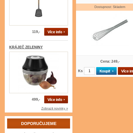
Dostupnost: Skladem
119,-
KRÁJEČ ZELENINY
Cena: 249,-
Ks
499,-
Zobrazit novinky »
DOPORUČUJEME