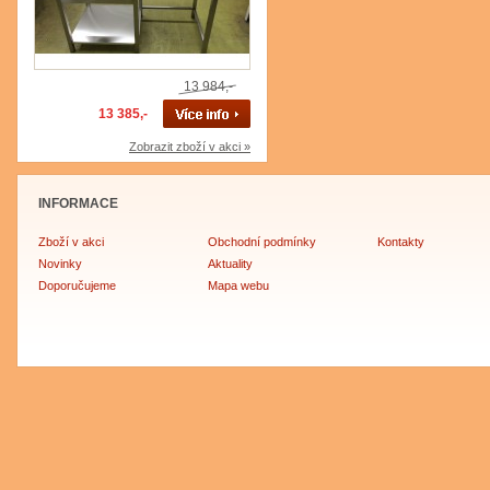
13 984,-
13 385,-
Zobrazit zboží v akci »
INFORMACE
Zboží v akci
Obchodní podmínky
Kontakty
Novinky
Aktuality
Doporučujeme
Mapa webu