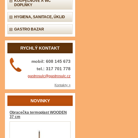
KOUPELNOVÉ A WC
DOPLŇKY
HYGIENA, SANITACE, ÚKLID
GASTRO BAZAR
RYCHLÝ KONTAKT
mobil: 608 145 673
tel.: 317 701 778
gastrosulc@gastrosulc.cz
Kontakty »
NOVINKY
Obracečka termoplast WOODEN
37 cm