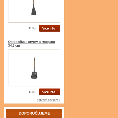
119,-
Obracečka s otvory termoplast
34,5 cm
119,-
Zobrazit novinky »
DOPORUČUJEME