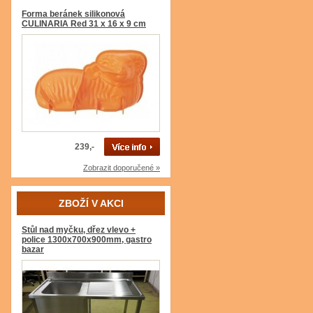
Forma beránek silikonová
CULINARIA Red 31 x 16 x 9 cm
239,-
Zobrazit doporučené »
ZBOŽÍ V AKCI
Stůl nad myčku, dřez vlevo +
police 1300x700x900mm, gastro
bazar