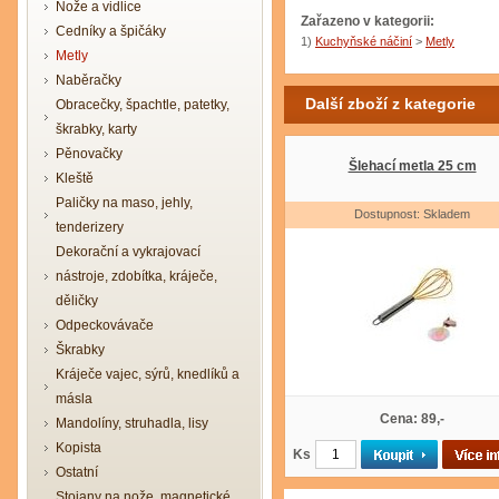
Nože a vidlice
Zařazeno v kategorii:
Cedníky a špičáky
1)
Kuchyňské náčiní
>
Metly
Metly
Naběračky
Další zboží z kategorie
Obracečky, špachtle, patetky,
škrabky, karty
Pěnovačky
Šlehací metla 25 cm
Kleště
Paličky na maso, jehly,
Dostupnost: Skladem
tenderizery
Dekorační a vykrajovací
nástroje, zdobítka, kráječe,
děličky
Odpeckovávače
Škrabky
Kráječe vajec, sýrů, knedlíků a
másla
Cena: 89,-
Mandolíny, struhadla, lisy
Kopista
Ks
Ostatní
Stojany na nože, magnetické