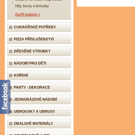
lišty, brusy a brousky
Zavřít katalog »
CUKRÁŘSKÉ POTŘEBY
PIZZA PŘÍSLUŠENSTVÍ
DŘEVĚNÉ VÝROBKY
NÁDOBÍ PRO DĚTI
KOŘENÍ
PARTY - DEKORACE
JEDNORÁZOVÉ NÁDOBÍ
UBROUSKY A UBRUSY
OBALOVÉ MATERIÁLY