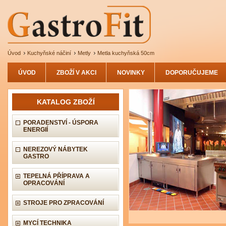
Úvod
Kuchyňské náčiní
Metly
Metla kuchyňská 50cm
ÚVOD
ZBOŽÍ V AKCI
NOVINKY
DOPORUČUJEME
KATALOG ZBOŽÍ
PORADENSTVÍ - ÚSPORA
ENERGIÍ
NEREZOVÝ NÁBYTEK
GASTRO
TEPELNÁ PŘÍPRAVA A
OPRACOVÁNÍ
STROJE PRO ZPRACOVÁNÍ
MYCÍ TECHNIKA