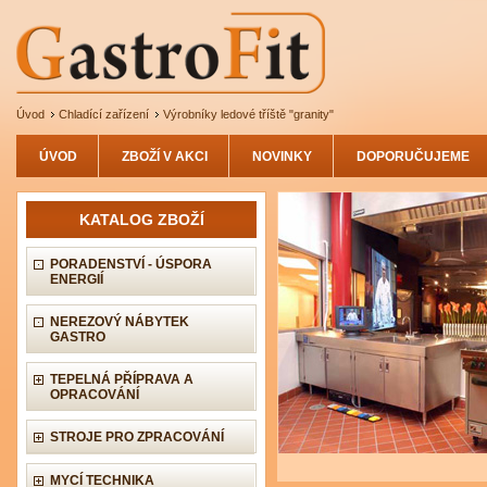
Úvod
Chladící zařízení
Výrobníky ledové tříště "granity"
ÚVOD
ZBOŽÍ V AKCI
NOVINKY
DOPORUČUJEME
KATALOG ZBOŽÍ
PORADENSTVÍ - ÚSPORA
ENERGIÍ
NEREZOVÝ NÁBYTEK
GASTRO
TEPELNÁ PŘÍPRAVA A
OPRACOVÁNÍ
STROJE PRO ZPRACOVÁNÍ
MYCÍ TECHNIKA