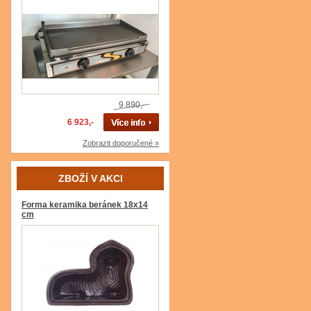
9 890,-
6 923,-
Zobrazit doporučené »
ZBOŽÍ V AKCI
Forma keramika beránek 18x14
cm