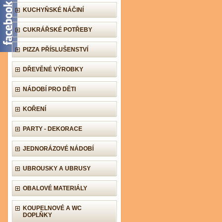
KUCHYŇSKÉ NÁČINÍ
CUKRÁŘSKÉ POTŘEBY
PIZZA PŘÍSLUŠENSTVÍ
DŘEVĚNÉ VÝROBKY
NÁDOBÍ PRO DĚTI
KOŘENÍ
PARTY - DEKORACE
JEDNORÁZOVÉ NÁDOBÍ
UBROUSKY A UBRUSY
OBALOVÉ MATERIÁLY
KOUPELNOVÉ A WC
DOPLŇKY