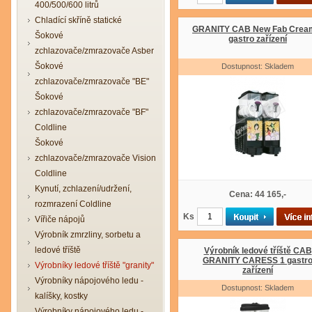
400/500/600 litrů
Chladící skříně statické
GRANITY CAB New Fab Crea
Šokové
gastro zařízení
zchlazovače/zmrazovače Asber
Šokové
Dostupnost: Skladem
zchlazovače/zmrazovače "BE"
Šokové
zchlazovače/zmrazovače "BF"
Coldline
Šokové
zchlazovače/zmrazovače Vision
Coldline
Kynutí, zchlazení/udržení,
Cena: 44 165,-
rozmrazení Coldline
Ks
Vířiče nápojů
Výrobník zmrzliny, sorbetu a
ledové tříště
Výrobník ledové tříště CAB
GRANITY CARESS 1 gastr
Výrobníky ledové tříště "granity"
zařízení
Výrobníky nápojového ledu -
Dostupnost: Skladem
kalíšky, kostky
Výrobníky nápojového ledu -