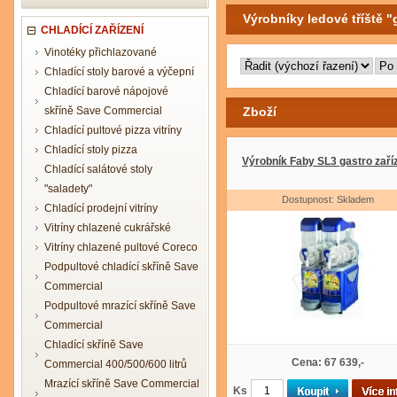
Výrobníky ledové tříště "
CHLADÍCÍ ZAŘÍZENÍ
Vinotéky přichlazované
Chladící stoly barové a výčepní
Chladící barové nápojové
skříně Save Commercial
Zboží
Chladící pultové pizza vitríny
Chladící stoly pizza
Výrobník Faby SL3 gastro zaří
Chladící salátové stoly
"saladety"
Dostupnost: Skladem
Chladící prodejní vitríny
Vitríny chlazené cukrářské
Vitríny chlazené pultové Coreco
Podpultové chladící skříně Save
Commercial
Podpultové mrazící skříně Save
Commercial
Chladící skříně Save
Cena: 67 639,-
Commercial 400/500/600 litrů
Mrazící skříně Save Commercial
Ks