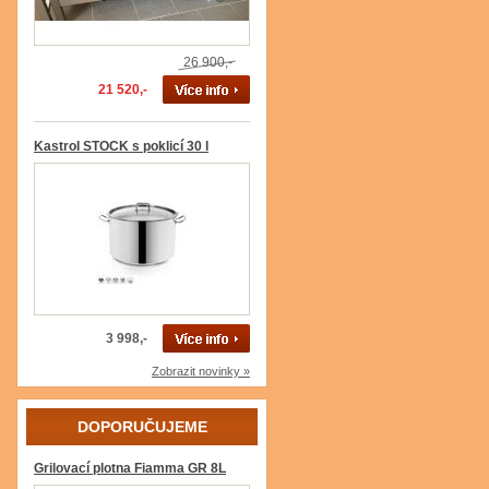
26 900,-
21 520,-
Kastrol STOCK s poklicí 30 l
3 998,-
Zobrazit novinky »
DOPORUČUJEME
Grilovací plotna Fiamma GR 8L