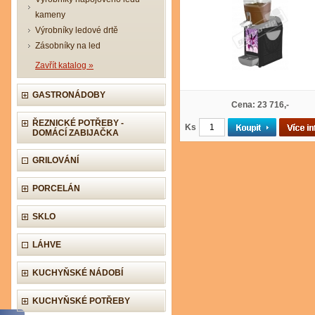
kameny
Výrobníky ledové drtě
Zásobníky na led
Zavřít katalog »
GASTRONÁDOBY
Cena: 23 716,-
ŘEZNICKÉ POTŘEBY -
Ks
DOMÁCÍ ZABIJAČKA
GRILOVÁNÍ
PORCELÁN
SKLO
LÁHVE
KUCHYŇSKÉ NÁDOBÍ
KUCHYŇSKÉ POTŘEBY