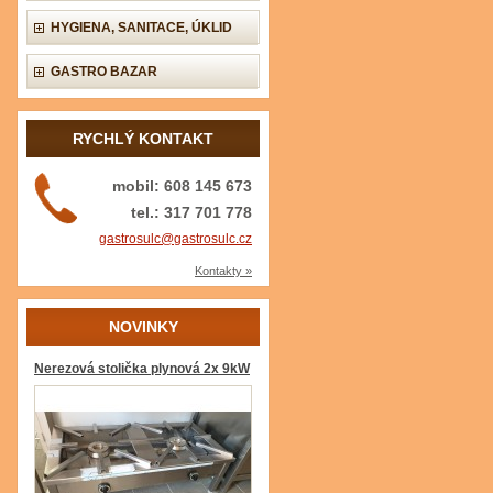
HYGIENA, SANITACE, ÚKLID
GASTRO BAZAR
RYCHLÝ KONTAKT
mobil: 608 145 673
tel.: 317 701 778
gastrosulc@gastrosulc.cz
Kontakty »
NOVINKY
Nerezová stolička plynová 2x 9kW