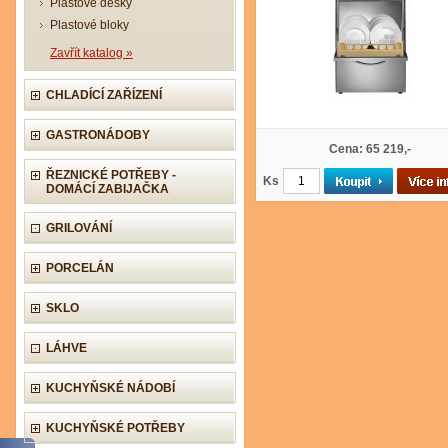
Plastové desky
Plastové bloky
Zavřít katalog »
CHLADÍCÍ ZAŘÍZENÍ
GASTRONÁDOBY
Cena: 65 219,-
ŘEZNICKÉ POTŘEBY -
Ks
DOMÁCÍ ZABIJAČKA
GRILOVÁNÍ
PORCELÁN
SKLO
LÁHVE
KUCHYŇSKÉ NÁDOBÍ
KUCHYŇSKÉ POTŘEBY