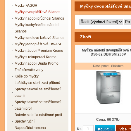
Myčky FAGOR
Myčky dvouplášťové Sil
Myčky dvouplášťové Silanos
Myčky nádobí průchozí Silanos
Myčky kuchyňského nádobí
Silanos
Zboží
Myčky tunelové košové Silanos
Myčky jednoplášťové DWASH
Myčka nádobí dvouplášťová 
Myčky nádobí Premium Kromo
D50-32 DBHSM 230V
Myčky s rekuperací Kromo
Myčky nádobí Dupla Kromo
Dostupnost: Skladem
Změkčovače vody
Koše do myčky
Leštičky se sterilizací příborů
Sprchy tlakové se směšovací
baterií
Sprchy tlakové se směšovací
baterií profi
Baterie stolní a nástěnné profi
Cena: 60 379,-
Sprchy ruční
Napouštěcí ramena
Ks