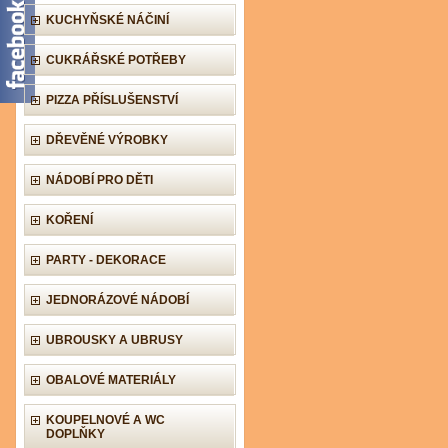
KUCHYŇSKÉ NÁČINÍ
CUKRÁŘSKÉ POTŘEBY
PIZZA PŘÍSLUŠENSTVÍ
DŘEVĚNÉ VÝROBKY
NÁDOBÍ PRO DĚTI
KOŘENÍ
PARTY - DEKORACE
JEDNORÁZOVÉ NÁDOBÍ
UBROUSKY A UBRUSY
OBALOVÉ MATERIÁLY
KOUPELNOVÉ A WC
DOPLŇKY