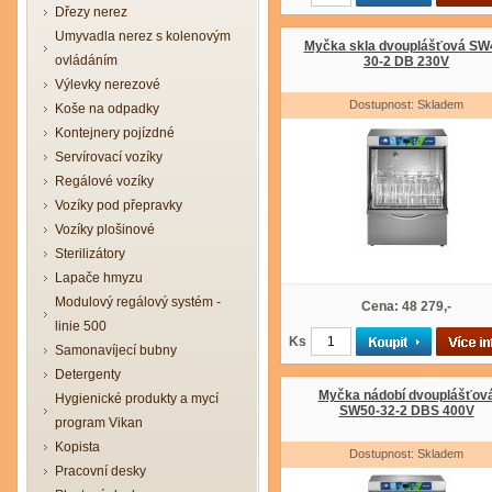
Dřezy nerez
Umyvadla nerez s kolenovým
Myčka skla dvouplášťová SW
ovládáním
30-2 DB 230V
Výlevky nerezové
Dostupnost: Skladem
Koše na odpadky
Kontejnery pojízdné
Servírovací vozíky
Regálové vozíky
Vozíky pod přepravky
Vozíky plošinové
Sterilizátory
Lapače hmyzu
Modulový regálový systém -
Cena: 48 279,-
linie 500
Ks
Samonavíjecí bubny
Detergenty
Myčka nádobí dvouplášťov
Hygienické produkty a mycí
SW50-32-2 DBS 400V
program Vikan
Kopista
Dostupnost: Skladem
Pracovní desky