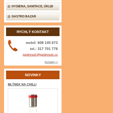
HYGIENA, SANITACE, ÚKLID
GASTRO BAZAR
RYCHLÝ KONTAKT
mobil: 608 145 673
tel.: 317 701 778
gastrosulc@gastrosulc.cz
Kontakty »
NOVINKY
MLÝNEK NA CHILLI