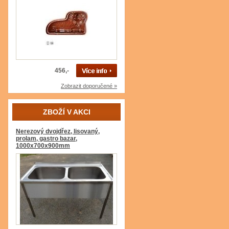
456,-
Zobrazit doporučené »
ZBOŽÍ V AKCI
Nerezový dvojdřez, lisovaný,
prolam, gastro bazar,
1000x700x900mm