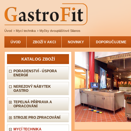
Úvod
Mycí technika
Myčky dvouplášťové Silanos
ÚVOD
ZBOŽÍ V AKCI
NOVINKY
DOPORUČUJEME
KATALOG ZBOŽÍ
PORADENSTVÍ - ÚSPORA
ENERGIÍ
NEREZOVÝ NÁBYTEK
GASTRO
TEPELNÁ PŘÍPRAVA A
OPRACOVÁNÍ
STROJE PRO ZPRACOVÁNÍ
MYCÍ TECHNIKA