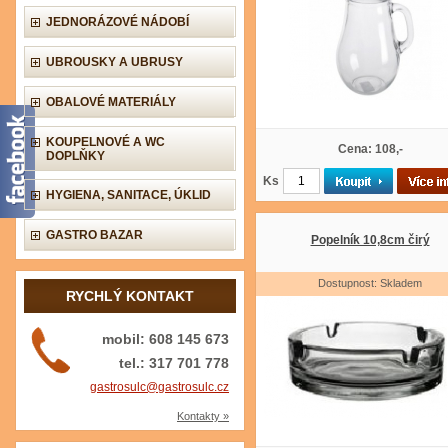
JEDNORÁZOVÉ NÁDOBÍ
UBROUSKY A UBRUSY
OBALOVÉ MATERIÁLY
KOUPELNOVÉ A WC
Cena: 108,-
DOPLŇKY
Ks
HYGIENA, SANITACE, ÚKLID
GASTRO BAZAR
Popelník 10,8cm čirý
Dostupnost: Skladem
RYCHLÝ KONTAKT
mobil: 608 145 673
tel.: 317 701 778
gastrosulc@gastrosulc.cz
Kontakty »