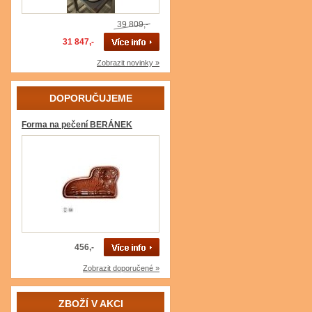
39 809,-
31 847,-
Zobrazit novinky »
DOPORUČUJEME
Forma na pečení BERÁNEK
456,-
Zobrazit doporučené »
ZBOŽÍ V AKCI