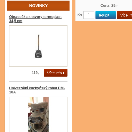
NOVINKY
Cena: 29,-
Ks
Obracečka s otvory termoplast
34,5 cm
119,-
Univerzální kuchyňský robot DM-
10A