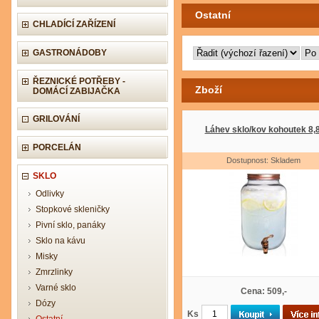
Ostatní
CHLADÍCÍ ZAŘÍZENÍ
GASTRONÁDOBY
ŘEZNICKÉ POTŘEBY -
Zboží
DOMÁCÍ ZABIJAČKA
GRILOVÁNÍ
Láhev sklo/kov kohoutek 8,8
PORCELÁN
Dostupnost: Skladem
SKLO
Odlivky
Stopkové skleničky
Pivní sklo, panáky
Sklo na kávu
Misky
Zmrzlinky
Varné sklo
Cena: 509,-
Dózy
Ks