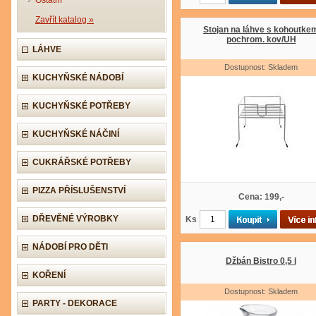
Ostatní
Zavřít katalog »
Stojan na láhve s kohoutke
pochrom. kov/UH
LÁHVE
Dostupnost: Skladem
KUCHYŇSKÉ NÁDOBÍ
KUCHYŇSKÉ POTŘEBY
KUCHYŇSKÉ NÁČINÍ
CUKRÁŘSKÉ POTŘEBY
PIZZA PŘÍSLUŠENSTVÍ
Cena: 199,-
DŘEVĚNÉ VÝROBKY
Ks
NÁDOBÍ PRO DĚTI
Džbán Bistro 0,5 l
KOŘENÍ
Dostupnost: Skladem
PARTY - DEKORACE