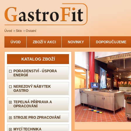
Úvod
Sklo
Ostatní
ÚVOD
ZBOŽÍ V AKCI
NOVINKY
DOPORUČUJEME
KATALOG ZBOŽÍ
PORADENSTVÍ - ÚSPORA
ENERGIÍ
NEREZOVÝ NÁBYTEK
GASTRO
TEPELNÁ PŘÍPRAVA A
OPRACOVÁNÍ
STROJE PRO ZPRACOVÁNÍ
MYCÍ TECHNIKA