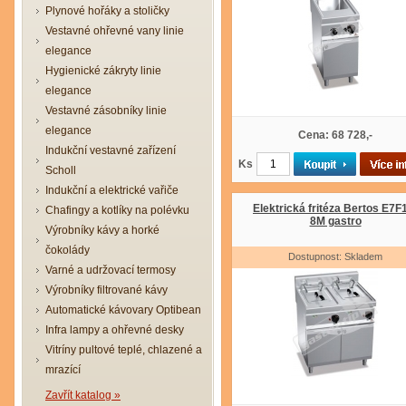
Plynové hořáky a stoličky
Vestavné ohřevné vany linie
elegance
Hygienické zákryty linie
elegance
Vestavné zásobníky linie
elegance
Cena: 68 728,-
Indukční vestavné zařízení
Ks
Scholl
Indukční a elektrické vařiče
Elektrická fritéza Bertos E7F
Chafingy a kotlíky na polévku
8M gastro
Výrobníky kávy a horké
čokolády
Dostupnost: Skladem
Varné a udržovací termosy
Výrobníky filtrované kávy
Automatické kávovary Optibean
Infra lampy a ohřevné desky
Vitríny pultové teplé, chlazené a
mrazící
Zavřít katalog »