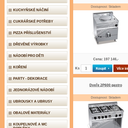
Dostupnost: Skladem
KUCHYŇSKÉ NÁČINÍ
CUKRÁŘSKÉ POTŘEBY
PIZZA PŘÍSLUŠENSTVÍ
DŘEVĚNÉ VÝROBKY
NÁDOBÍ PRO DĚTI
Cena: 197 146,-
KOŘENÍ
Ks
PARTY - DEKORACE
Dveře 2P600 gastro
JEDNORÁZOVÉ NÁDOBÍ
Dostupnost: Skladem
UBROUSKY A UBRUSY
OBALOVÉ MATERIÁLY
KOUPELNOVÉ A WC