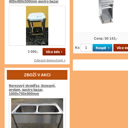
400x400x500mm gastro bazar
Cena: 50 143,-
Ks
3 000,-
Zobrazit doporučené »
ZBOŽÍ V AKCI
Nerezový dvojdřez, lisovaný,
prolam, gastro bazar,
1000x700x900mm