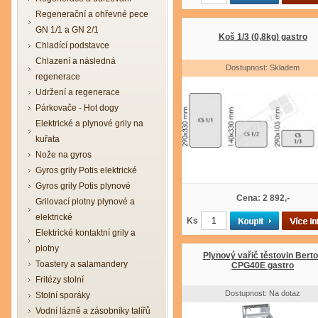
Regenerační a ohřevné pece
GN 1/1 a GN 2/1
Koš 1/3 (0,8kg) gastro
Chladící podstavce
Chlazení a následná
Dostupnost: Skladem
regenerace
Udržení a regenerace
Párkovače - Hot dogy
Elektrické a plynové grily na
kuřata
Nože na gyros
Gyros grily Potis elektrické
Gyros grily Potis plynové
Cena: 2 892,-
Grilovací plotny plynové a
elektrické
Ks
Elektrické kontaktní grily a
plotny
Plynový vařič těstovin Bert
Toastery a salamandery
CPG40E gastro
Fritézy stolní
Dostupnost: Na dotaz
Stolní sporáky
Vodní lázně a zásobníky talířů