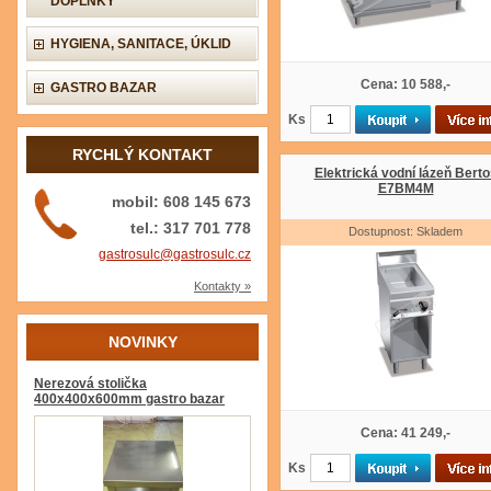
DOPLŇKY
HYGIENA, SANITACE, ÚKLID
Cena: 10 588,-
GASTRO BAZAR
Ks
RYCHLÝ KONTAKT
Elektrická vodní lázeň Berto
E7BM4M
mobil: 608 145 673
tel.: 317 701 778
Dostupnost: Skladem
gastrosulc@gastrosulc.cz
Kontakty »
NOVINKY
Nerezová stolička
400x400x600mm gastro bazar
Cena: 41 249,-
Ks