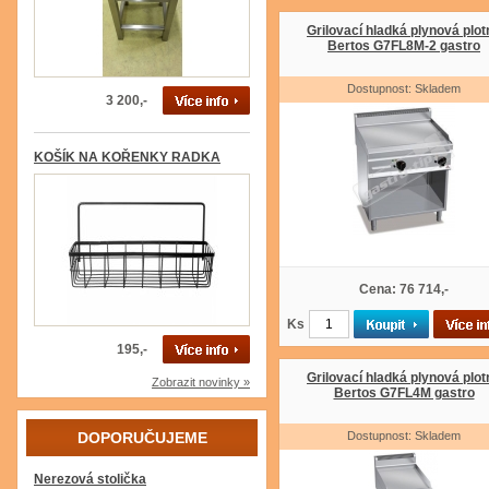
Grilovací hladká plynová plot
Bertos G7FL8M-2 gastro
Dostupnost: Skladem
3 200,-
KOŠÍK NA KOŘENKY RADKA
Cena: 76 714,-
Ks
195,-
Grilovací hladká plynová plot
Zobrazit novinky »
Bertos G7FL4M gastro
DOPORUČUJEME
Dostupnost: Skladem
Nerezová stolička