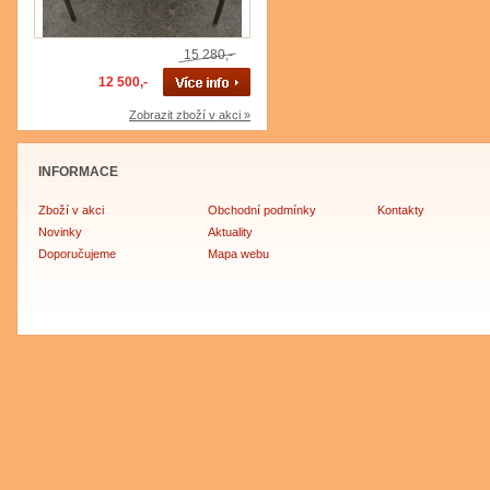
15 280,-
12 500,-
Zobrazit zboží v akci »
INFORMACE
Zboží v akci
Obchodní podmínky
Kontakty
Novinky
Aktuality
Doporučujeme
Mapa webu