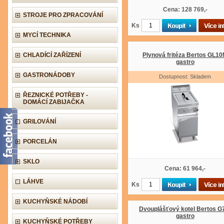
Cena: 128 769,-
STROJE PRO ZPRACOVÁNÍ
Ks
MYCÍ TECHNIKA
CHLADÍCÍ ZAŘÍZENÍ
Plynová fritéza Bertos GL1
gastro
GASTRONÁDOBY
Dostupnost: Skladem
ŘEZNICKÉ POTŘEBY -
DOMÁCÍ ZABIJAČKA
GRILOVÁNÍ
PORCELÁN
SKLO
Cena: 61 964,-
LÁHVE
Ks
KUCHYŇSKÉ NÁDOBÍ
Dvouplášťový kotel Bertos G
gastro
KUCHYŇSKÉ POTŘEBY