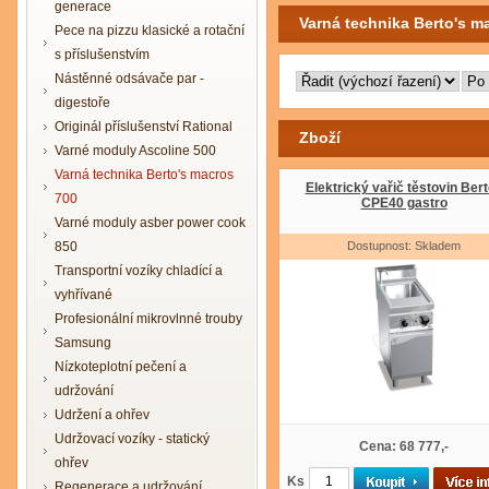
generace
Varná technika Berto's m
Pece na pizzu klasické a rotační
s příslušenstvím
Nástěnné odsávače par -
digestoře
Originál příslušenství Rational
Zboží
Varné moduly Ascoline 500
Varná technika Berto's macros
Elektrický vařič těstovin Ber
700
CPE40 gastro
Varné moduly asber power cook
850
Dostupnost: Skladem
Transportní vozíky chladící a
vyhřívané
Profesionální mikrovlnné trouby
Samsung
Nízkoteplotní pečení a
udržování
Udržení a ohřev
Udržovací vozíky - statický
Cena: 68 777,-
ohřev
Ks
Regenerace a udržování