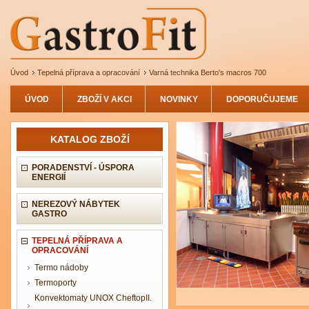
Úvod
Tepelná příprava a opracování
Varná technika Berto's macros 700
ÚVOD
ZBOŽÍ V AKCI
NOVINKY
DOPORUČUJEME
KATALOG ZBOŽÍ
PORADENSTVÍ - ÚSPORA
ENERGIÍ
NEREZOVÝ NÁBYTEK
GASTRO
TEPELNÁ PŘÍPRAVA A
OPRACOVÁNÍ
Termo nádoby
Termoporty
Konvektomaty UNOX CheftopII.