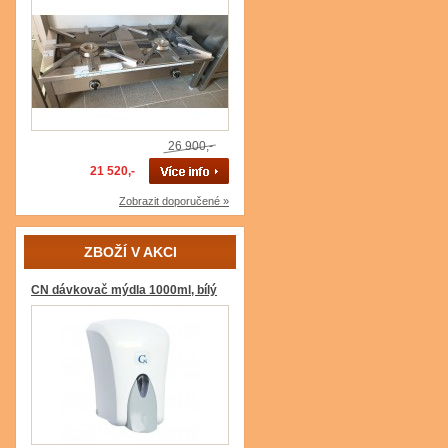
26 900,-
21 520,-
Zobrazit doporučené »
ZBOŽÍ V AKCI
CN dávkovač mýdla 1000ml, bílý