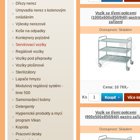
Dřezy nerez
Umyvadla nerez s kolenovým
Vozík se třemi policemi
ovládáním
(1000x600x850/940) gastro
zařízení
Výlevky nerezové
Dostupnost: Skladem
Koše na odpadky
Kontejnery pojízdné
Servírovací vozíky
Regálové vozíky
Vozíky pod přepravky
Vozíky plošinové
Sterilizátory
Lapače hmyzu
Modulový regálový systém -
Cena: 10 769,-
linie 500
Ks
Samonavíjecí bubny
Detergenty
Vozík se třemi policemi
Hygienické produkty a mycí
(900x500x850/940) gastro zaří
program Vikan
Kopista
Dostupnost: Skladem
Pracovní desky