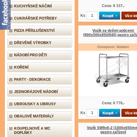
Cena: 8 337,-
KUCHYŇSKÉ NÁČINÍ
Ks
CUKRÁŘSKÉ POTŘEBY
PIZZA PŘÍSLUŠENSTVÍ
Vozík se dvěmi policemi
(900x500x850/940) gastro zaří
DŘEVĚNÉ VÝROBKY
Dostupnost: Skladem
NÁDOBÍ PRO DĚTI
KOŘENÍ
PARTY - DEKORACE
JEDNORÁZOVÉ NÁDOBÍ
Cena: 6 776,-
UBROUSKY A UBRUSY
Ks
OBALOVÉ MATERIÁLY
Vozík SW9x6-2 (1000x650m
KOUPELNOVÉ A WC
gastro zařízení
DOPLŇKY