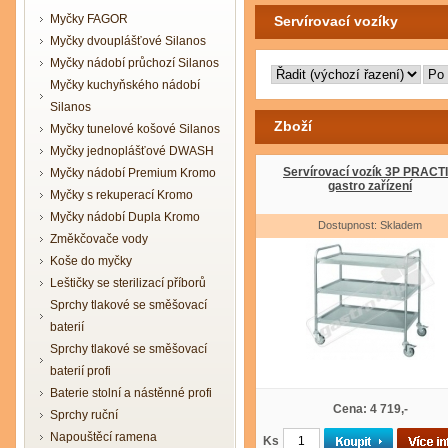
Myčky FAGOR
Servírovací vozíky
Myčky dvouplášťové Silanos
Myčky nádobí průchozí Silanos
Myčky kuchyňského nádobí
Silanos
Zboží
Myčky tunelové košové Silanos
Myčky jednoplášťové DWASH
Servírovací vozík 3P PRACT
Myčky nádobí Premium Kromo
gastro zařízení
Myčky s rekuperací Kromo
Myčky nádobí Dupla Kromo
Dostupnost: Skladem
Změkčovače vody
Koše do myčky
Leštičky se sterilizací příborů
Sprchy tlakové se směšovací
baterií
Sprchy tlakové se směšovací
baterií profi
Baterie stolní a nástěnné profi
Cena: 4 719,-
Sprchy ruční
Napouštěcí ramena
Ks