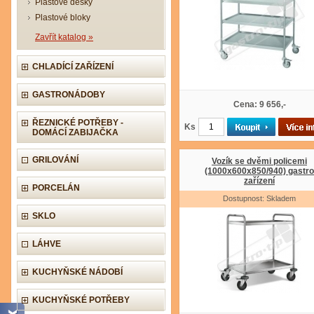
Plastové desky
Plastové bloky
Zavřít katalog »
CHLADÍCÍ ZAŘÍZENÍ
GASTRONÁDOBY
Cena: 9 656,-
ŘEZNICKÉ POTŘEBY -
Ks
DOMÁCÍ ZABIJAČKA
GRILOVÁNÍ
Vozík se dvěmi policemi
(1000x600x850/940) gastro
zařízení
PORCELÁN
Dostupnost: Skladem
SKLO
LÁHVE
KUCHYŇSKÉ NÁDOBÍ
KUCHYŇSKÉ POTŘEBY