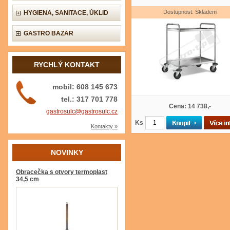
Dostupnost: Skladem
HYGIENA, SANITACE, ÚKLID
GASTRO BAZAR
RYCHLÝ KONTAKT
mobil: 608 145 673
tel.: 317 701 778
Cena: 14 738,-
gastrosulc@gastrosulc.cz
Ks
Kontakty »
NOVINKY
Obracečka s otvory termoplast
34,5 cm