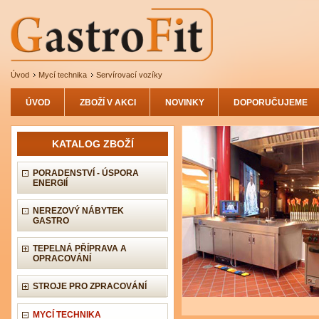
Úvod
Mycí technika
Servírovací vozíky
ÚVOD
ZBOŽÍ V AKCI
NOVINKY
DOPORUČUJEME
KATALOG ZBOŽÍ
PORADENSTVÍ - ÚSPORA
ENERGIÍ
NEREZOVÝ NÁBYTEK
GASTRO
TEPELNÁ PŘÍPRAVA A
OPRACOVÁNÍ
STROJE PRO ZPRACOVÁNÍ
MYCÍ TECHNIKA