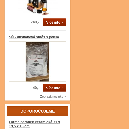
749,-
Sůl - dusitanová směs s jódem
40,-
Zobrazit novinky »
DOPORUČUJEME
Forma beránek keramická 31 x
19,5 x 13 cm