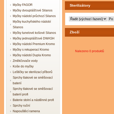
Myčky FAGOR
Sterilizátory
Myčky dvouplášťové Silanos
Myčky nádobí průchozí Silanos
Myčky kuchyňského nádobí
Silanos
Zboží
Myčky tunelové košové Silanos
Myčky jednoplášťové DWASH
Myčky nádobí Premium Kromo
Myčky s rekuperací Kromo
Nalezeno 0 produktů
Myčky nádobí Dupla Kromo
Změkčovače vody
Koše do myčky
Leštičky se sterilizací příborů
Sprchy tlakové se směšovací
baterií
Sprchy tlakové se směšovací
baterií profi
Baterie stolní a nástěnné profi
Sprchy ruční
Napouštěcí ramena