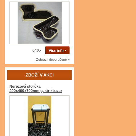
640,-
Zobrazit doporučené »
ZBOŽÍ V AKCI
Nerezová stolička
400x400x700mm gastro bazar