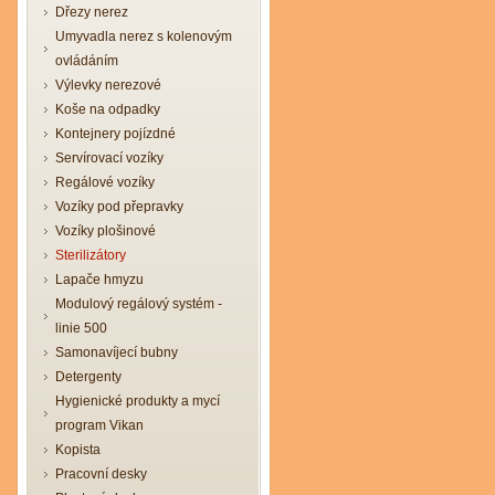
Dřezy nerez
Umyvadla nerez s kolenovým
ovládáním
Výlevky nerezové
Koše na odpadky
Kontejnery pojízdné
Servírovací vozíky
Regálové vozíky
Vozíky pod přepravky
Vozíky plošinové
Sterilizátory
Lapače hmyzu
Modulový regálový systém -
linie 500
Samonavíjecí bubny
Detergenty
Hygienické produkty a mycí
program Vikan
Kopista
Pracovní desky