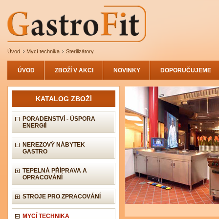
Úvod
Mycí technika
Sterilizátory
ÚVOD
ZBOŽÍ V AKCI
NOVINKY
DOPORUČUJEME
KATALOG ZBOŽÍ
PORADENSTVÍ - ÚSPORA
ENERGIÍ
NEREZOVÝ NÁBYTEK
GASTRO
TEPELNÁ PŘÍPRAVA A
OPRACOVÁNÍ
STROJE PRO ZPRACOVÁNÍ
MYCÍ TECHNIKA