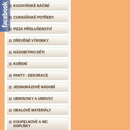
KUCHYŇSKÉ NÁČINÍ
CUKRÁŘSKÉ POTŘEBY
PIZZA PŘÍSLUŠENSTVÍ
DŘEVĚNÉ VÝROBKY
NÁDOBÍ PRO DĚTI
KOŘENÍ
PARTY - DEKORACE
JEDNORÁZOVÉ NÁDOBÍ
UBROUSKY A UBRUSY
OBALOVÉ MATERIÁLY
KOUPELNOVÉ A WC
DOPLŇKY