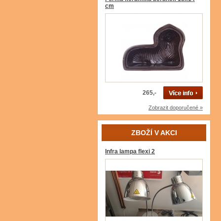
cm
265,-
Zobrazit doporučené »
ZBOŽÍ V AKCI
Infra lampa flexi 2