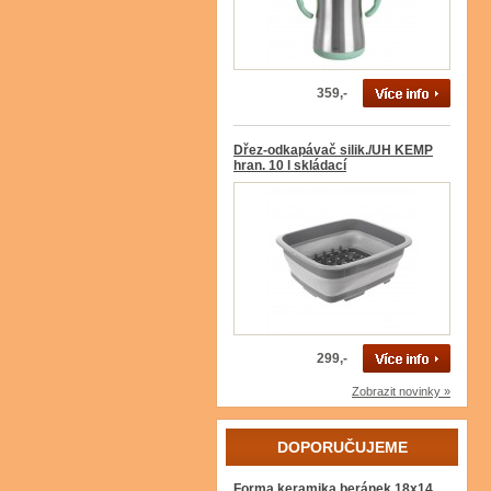
359,-
Dřez-odkapávač silik./UH KEMP
hran. 10 l skládací
299,-
Zobrazit novinky »
DOPORUČUJEME
Forma keramika beránek 18x14