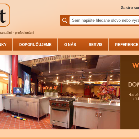
Gastro sor
anuální - profesionální
NKY
DOPORUČUJEME
O NÁS
SERVIS
REFERENCE