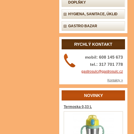
DOPLŇKY
HYGIENA, SANITACE, ÚKLID
GASTRO BAZAR
RYCHLÝ KONTAKT
mobil: 608 145 673
tel.: 317 701 778
gastrosulc@gastrosulc.cz
Kontakty »
NOVINKY
Termoska 0,33 L