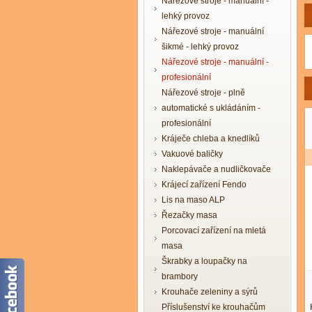
Nářezové stroje - manuální -
lehký provoz
Nářezové stroje - manuální
šikmé - lehký provoz
Nářezové stroje - manuální -
profesionální
Nářezové stroje - plně
automatické s ukládáním -
profesionální
Kráječe chleba a knedlíků
Vakuové baličky
Naklepávače a nudličkovače
Krájecí zařízení Fendo
Lis na maso ALP
Řezačky masa
Porcovací zařízení na mletá
masa
Škrabky a loupačky na
brambory
Krouhače zeleniny a sýrů
Příslušenství ke krouhačům