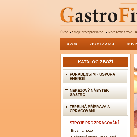
Úvod
Stroje pro zpracování
Nářezové stroje - m
ÚVOD
ZBOŽÍ V AKCI
NOVI
KATALOG ZBOŽÍ
PORADENSTVÍ - ÚSPORA
ENERGIÍ
NEREZOVÝ NÁBYTEK
GASTRO
TEPELNÁ PŘÍPRAVA A
OPRACOVÁNÍ
STROJE PRO ZPRACOVÁNÍ
Brus na nože