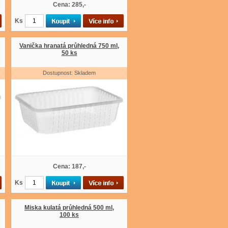
Cena: 285,-
Ks
Vanička hranatá průhledná 750 ml,
50 ks
Dostupnost: Skladem
Cena: 187,-
Ks
Miska kulatá průhledná 500 ml,
100 ks