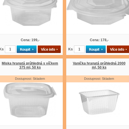
Cena: 199,-
Cena: 178,-
Ks
Ks
Miska hranatá průhledná s víčkem
Vanička hranatá průhledná 2000
375 ml, 50 ks
ml, 50 ks
Dostupnost: Skladem
Dostupnost: Skladem