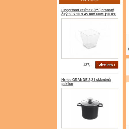
Fingerfood kelímek (PS) hranatý
čirý 50 x 50 x 45 mm 60ml [50 ks]
127,-
Hrnec GRANDE 2,2 l skleněná
poklice