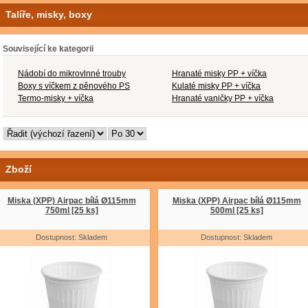
Talíře, misky, boxy
Související ke kategorii
Nádobí do mikrovlnné trouby
Hranaté misky PP + víčka
Boxy s víčkem z pěnového PS
Kulaté misky PP + víčka
Termo-misky + víčka
Hranaté vaničky PP + víčka
Zboží
Miska (XPP) Airpac bílá Ø115mm
Miska (XPP) Airpac bílá Ø115mm
750ml [25 ks]
500ml [25 ks]
Dostupnost: Skladem
Dostupnost: Skladem