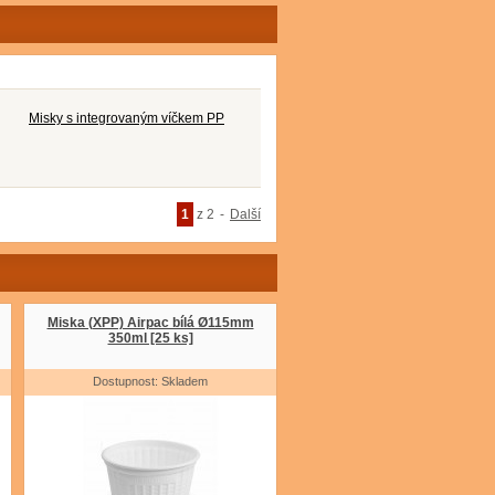
Misky s integrovaným víčkem PP
1
z 2
-
Další
Miska (XPP) Airpac bílá Ø115mm
350ml [25 ks]
Dostupnost: Skladem