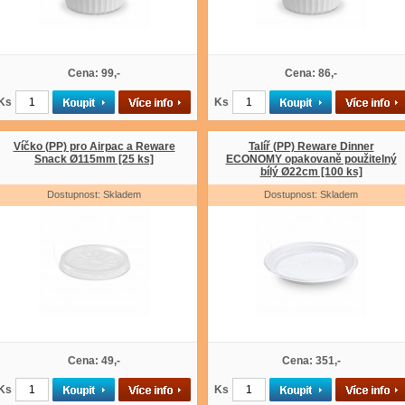
Cena: 99,-
Cena: 86,-
Ks
Ks
Víčko (PP) pro Airpac a Reware
Talíř (PP) Reware Dinner
Snack Ø115mm [25 ks]
ECONOMY opakovaně použitelný
bílý Ø22cm [100 ks]
Dostupnost: Skladem
Dostupnost: Skladem
Cena: 49,-
Cena: 351,-
Ks
Ks