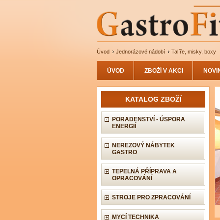
Úvod
Jednorázové nádobí
Talíře, misky, boxy
ÚVOD
ZBOŽÍ V AKCI
NOVI
KATALOG ZBOŽÍ
PORADENSTVÍ - ÚSPORA
ENERGIÍ
NEREZOVÝ NÁBYTEK
GASTRO
TEPELNÁ PŘÍPRAVA A
OPRACOVÁNÍ
STROJE PRO ZPRACOVÁNÍ
MYCÍ TECHNIKA