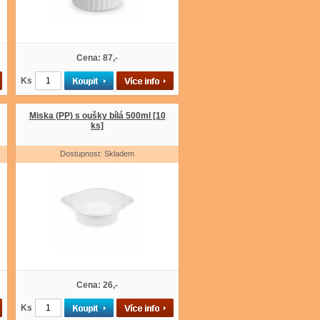
Cena: 87,-
Ks
Miska (PP) s oušky bílá 500ml [10
ks]
Dostupnost: Skladem
Cena: 26,-
Ks