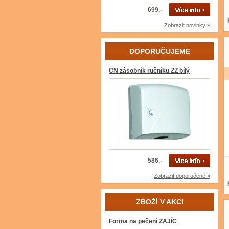
699,-
Zobrazit novinky »
DOPORUČUJEME
CN zásobník ručníků ZZ bílý
586,-
Zobrazit doporučené »
ZBOŽÍ V AKCI
Forma na pečení ZAJÍC