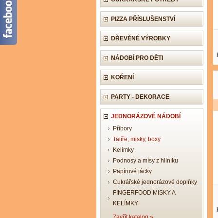
PIZZA PŘÍSLUŠENSTVÍ
DŘEVĚNÉ VÝROBKY
NÁDOBÍ PRO DĚTI
KOŘENÍ
PARTY - DEKORACE
JEDNORÁZOVÉ NÁDOBÍ
Příbory
Talíře, misky, boxy
Kelímky
Podnosy a mísy z hliníku
Papírové tácky
Cukrářské jednorázové doplňky
FINGERFOOD MISKY A
KELÍMKY
Zavřít katalog »