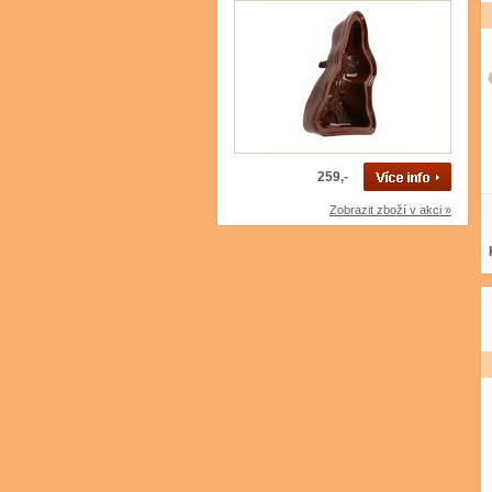
259,-
Zobrazit zboží v akci »