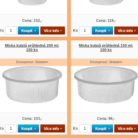
Cena: 152,-
Cena: 119,-
Ks
Ks
Miska kulatá průhledná 200 ml,
Miska kulatá průhledná 150 ml,
100 ks
100 ks
Dostupnost: Skladem
Dostupnost: Skladem
Cena: 103,-
Cena: 96,-
Ks
Ks