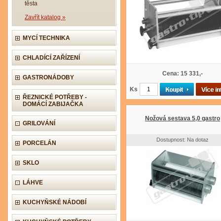
těsta
Zavřít katalog »
MYCÍ TECHNIKA
CHLADÍCÍ ZAŘÍZENÍ
Cena: 15 331,-
GASTRONÁDOBY
Ks
ŘEZNICKÉ POTŘEBY -
DOMÁCÍ ZABIJAČKA
Nožová sestava 5,0 gastro
GRILOVÁNÍ
Dostupnost: Na dotaz
PORCELÁN
SKLO
LÁHVE
KUCHYŇSKÉ NÁDOBÍ