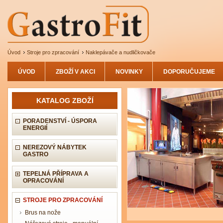
Úvod
Stroje pro zpracování
Naklepávače a nudličkovače
ÚVOD
ZBOŽÍ V AKCI
NOVINKY
DOPORUČUJEME
KATALOG ZBOŽÍ
PORADENSTVÍ - ÚSPORA
ENERGIÍ
NEREZOVÝ NÁBYTEK
GASTRO
TEPELNÁ PŘÍPRAVA A
OPRACOVÁNÍ
STROJE PRO ZPRACOVÁNÍ
Brus na nože