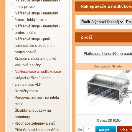
Nářezové stroje - manuální -
Naklepávače a nudličkov
lehký provoz
Nářezové stroje - manuální
šikmé - lehký provoz
Nářezové stroje - manuální -
profesionální
Zboží
Nářezové stroje - plně
automatické s ukládáním -
profesionální
Plátkovací hlava 10mm gast
Kráječe chleba a knedlíků
Vakuové baličky
Dostupnost: Skladem
Naklepávače a nudličkovače
Krájecí zařízení Fendo
Lis na maso ALP
Řezačky masa
Porcovací zařízení na mletá
masa
Škrabky a loupačky na
brambory
Cena: 28 919,-
Krouhače zeleniny a sýrů
Příslušenství ke krouhačům
Ks