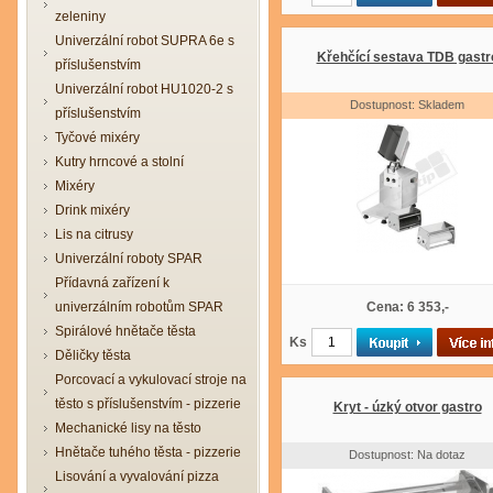
zeleniny
Univerzální robot SUPRA 6e s
Křehčící sestava TDB gastr
příslušenstvím
Univerzální robot HU1020-2 s
Dostupnost: Skladem
příslušenstvím
Tyčové mixéry
Kutry hrncové a stolní
Mixéry
Drink mixéry
Lis na citrusy
Univerzální roboty SPAR
Přídavná zařízení k
univerzálním robotům SPAR
Cena: 6 353,-
Spirálové hnětače těsta
Ks
Děličky těsta
Porcovací a vykulovací stroje na
těsto s příslušenstvím - pizzerie
Kryt - úzký otvor gastro
Mechanické lisy na těsto
Hnětače tuhého těsta - pizzerie
Dostupnost: Na dotaz
Lisování a vyvalování pizza