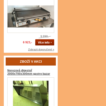
9 890,-
6 923,-
Zobrazit doporučené »
ZBOŽÍ V AKCI
Nerezová digestoř
2000x700x300mm gastro bazar