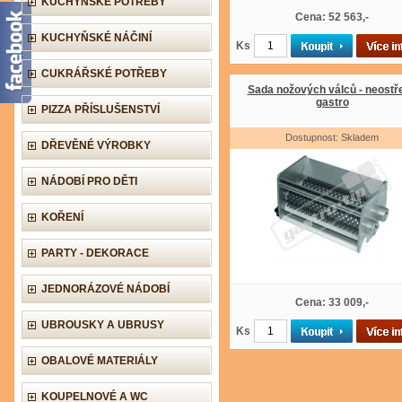
KUCHYŇSKÉ POTŘEBY
Cena: 52 563,-
KUCHYŇSKÉ NÁČINÍ
Ks
CUKRÁŘSKÉ POTŘEBY
Sada nožových válců - neostř
gastro
PIZZA PŘÍSLUŠENSTVÍ
Dostupnost: Skladem
DŘEVĚNÉ VÝROBKY
NÁDOBÍ PRO DĚTI
KOŘENÍ
PARTY - DEKORACE
JEDNORÁZOVÉ NÁDOBÍ
Cena: 33 009,-
UBROUSKY A UBRUSY
Ks
OBALOVÉ MATERIÁLY
KOUPELNOVÉ A WC