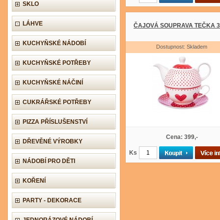
SKLO
LÁHVE
ČAJOVÁ SOUPRAVA TEČKA 3
KUCHYŇSKÉ NÁDOBÍ
Dostupnost: Skladem
KUCHYŇSKÉ POTŘEBY
KUCHYŇSKÉ NÁČINÍ
CUKRÁŘSKÉ POTŘEBY
PIZZA PŘÍSLUŠENSTVÍ
Cena: 399,-
DŘEVĚNÉ VÝROBKY
Ks
NÁDOBÍ PRO DĚTI
KOŘENÍ
PARTY - DEKORACE