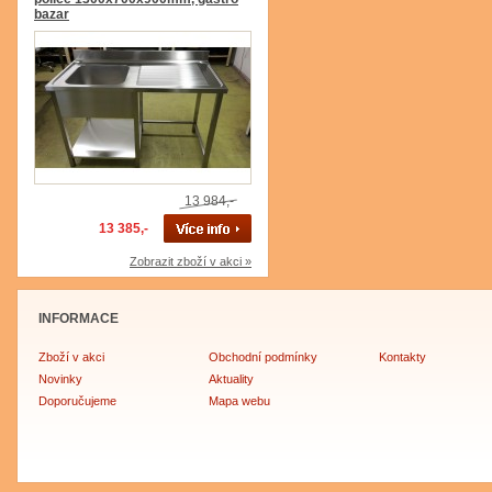
bazar
13 984,-
13 385,-
Zobrazit zboží v akci »
INFORMACE
Zboží v akci
Obchodní podmínky
Kontakty
Novinky
Aktuality
Doporučujeme
Mapa webu