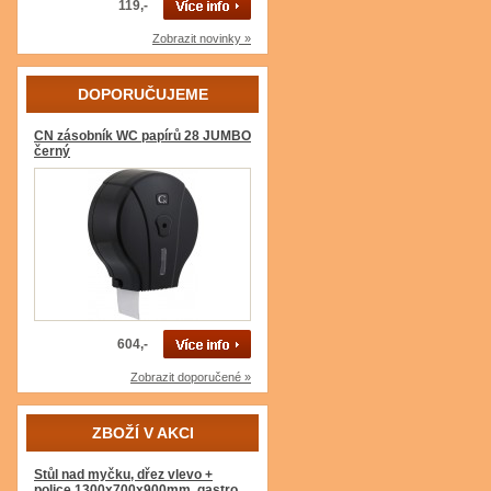
119,-
Zobrazit novinky »
DOPORUČUJEME
CN zásobník WC papírů 28 JUMBO
černý
604,-
Zobrazit doporučené »
ZBOŽÍ V AKCI
Stůl nad myčku, dřez vlevo +
police 1300x700x900mm, gastro