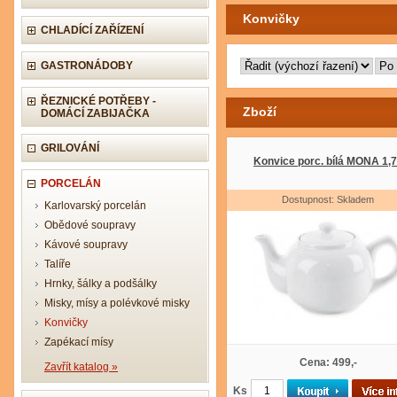
Konvičky
CHLADÍCÍ ZAŘÍZENÍ
GASTRONÁDOBY
ŘEZNICKÉ POTŘEBY -
Zboží
DOMÁCÍ ZABIJAČKA
GRILOVÁNÍ
Konvice porc. bílá MONA 1,7
PORCELÁN
Dostupnost: Skladem
Karlovarský porcelán
Obědové soupravy
Kávové soupravy
Talíře
Hrnky, šálky a podšálky
Misky, mísy a polévkové misky
Konvičky
Zapékací mísy
Cena: 499,-
Zavřít katalog »
Ks