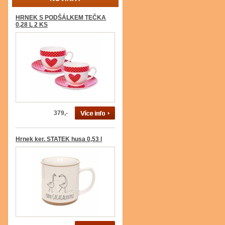
HRNEK S PODŠÁLKEM TEČKA
0,28 L 2 KS
379,-
Hrnek ker. STATEK husa 0,53 l