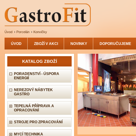
Úvod
Porcelán
Konvičky
ÚVOD
ZBOŽÍ V AKCI
NOVINKY
DOPORUČUJEME
KATALOG ZBOŽÍ
PORADENSTVÍ - ÚSPORA
ENERGIÍ
NEREZOVÝ NÁBYTEK
GASTRO
TEPELNÁ PŘÍPRAVA A
OPRACOVÁNÍ
STROJE PRO ZPRACOVÁNÍ
MYCÍ TECHNIKA