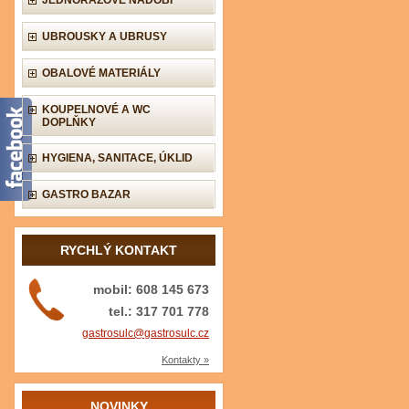
JEDNORÁZOVÉ NÁDOBÍ
UBROUSKY A UBRUSY
OBALOVÉ MATERIÁLY
KOUPELNOVÉ A WC
DOPLŇKY
HYGIENA, SANITACE, ÚKLID
GASTRO BAZAR
RYCHLÝ KONTAKT
mobil: 608 145 673
tel.: 317 701 778
gastrosulc@gastrosulc.cz
Kontakty »
NOVINKY