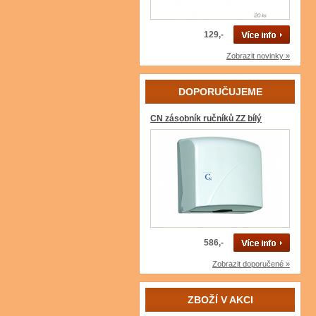
129,-
Zobrazit novinky »
DOPORUČUJEME
CN zásobník ručníků ZZ bílý
586,-
Zobrazit doporučené »
ZBOŽÍ V AKCI