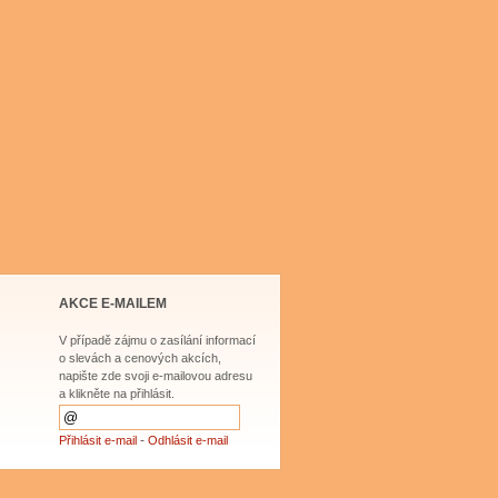
AKCE E-MAILEM
V případě zájmu o zasílání informací
o slevách a cenových akcích,
napište zde svoji e-mailovou adresu
a klikněte na přihlásit.
-
Přihlásit e-mail
Odhlásit e-mail