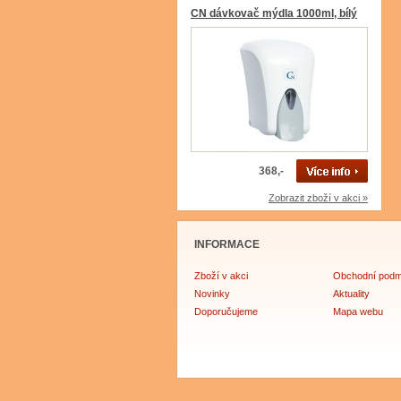
CN dávkovač mýdla 1000ml, bílý
368,-
Zobrazit zboží v akci »
INFORMACE
Zboží v akci
Obchodní podm
Novinky
Aktuality
Doporučujeme
Mapa webu