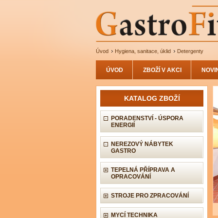
Úvod
Hygiena, sanitace, úklid
Detergenty
ÚVOD
ZBOŽÍ V AKCI
NOVI
KATALOG ZBOŽÍ
PORADENSTVÍ - ÚSPORA
ENERGIÍ
NEREZOVÝ NÁBYTEK
GASTRO
TEPELNÁ PŘÍPRAVA A
OPRACOVÁNÍ
STROJE PRO ZPRACOVÁNÍ
MYCÍ TECHNIKA