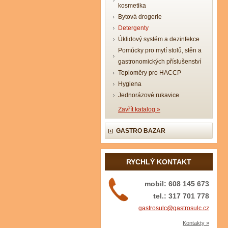
kosmetika
Bytová drogerie
Detergenty
Úklidový systém a dezinfekce
Pomůcky pro mytí stolů, stěn a
gastronomických příslušenství
Teploměry pro HACCP
Hygiena
Jednorázové rukavice
Zavřít katalog »
GASTRO BAZAR
RYCHLÝ KONTAKT
mobil: 608 145 673
tel.: 317 701 778
gastrosulc@gastrosulc.cz
Kontakty »