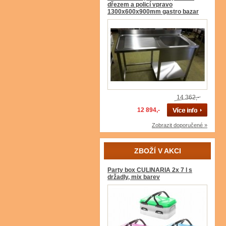
dřezem a policí vpravo
1300x600x900mm gastro bazar
14 362,-
12 894,-
Zobrazit doporučené »
ZBOŽÍ V AKCI
Party box CULINARIA 2x 7 l s
držadly, mix barev