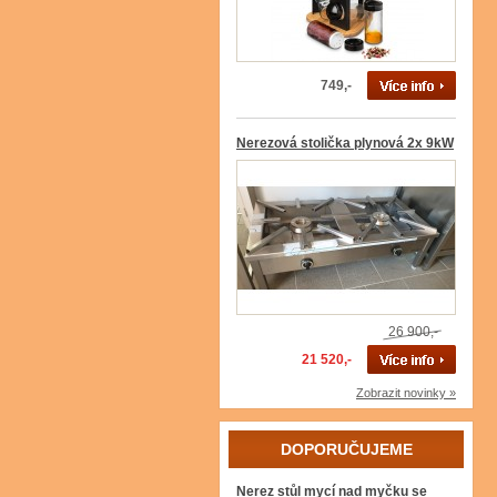
749,-
Nerezová stolička plynová 2x 9kW
26 900,-
21 520,-
Zobrazit novinky »
DOPORUČUJEME
Nerez stůl mycí nad myčku se