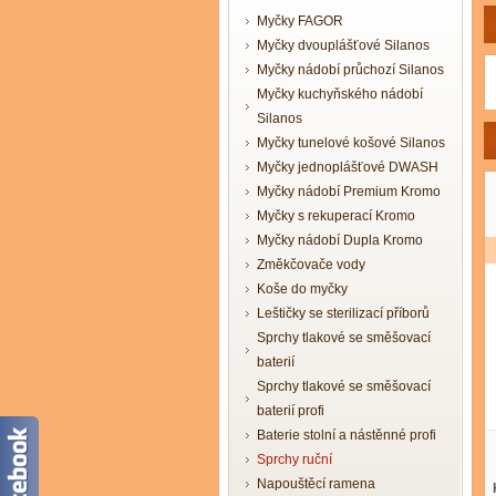
Myčky FAGOR
Myčky dvouplášťové Silanos
Myčky nádobí průchozí Silanos
Myčky kuchyňského nádobí
Silanos
Myčky tunelové košové Silanos
Myčky jednoplášťové DWASH
Myčky nádobí Premium Kromo
Myčky s rekuperací Kromo
Myčky nádobí Dupla Kromo
Změkčovače vody
Koše do myčky
Leštičky se sterilizací příborů
Sprchy tlakové se směšovací
baterií
Sprchy tlakové se směšovací
baterií profi
Baterie stolní a nástěnné profi
Sprchy ruční
Napouštěcí ramena