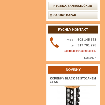
HYGIENA, SANITACE, ÚKLID
GASTRO BAZAR
RYCHLÝ KONTAKT
mobil: 608 145 673
tel.: 317 701 778
gastrosulc@gastrosulc.cz
Kontakty »
NOVINKY
KOŘENKY BLACK SE STOJANEM
12 KS