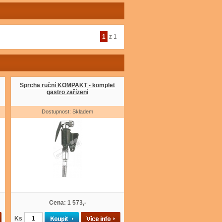
1
z 1
Sprcha ruční KOMPAKT - komplet
gastro zařízení
Dostupnost: Skladem
Cena: 1 573,-
Ks