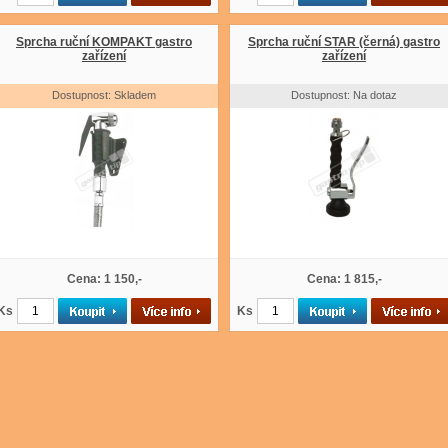
Sprcha ruční KOMPAKT gastro
Sprcha ruční STAR (černá) gastro
zařízení
zařízení
Dostupnost: Skladem
Dostupnost: Na dotaz
Cena: 1 150,-
Cena: 1 815,-
Ks
Ks