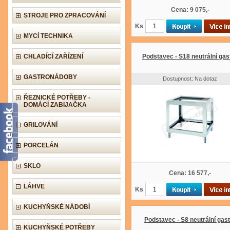
Cena: 9 075,-
STROJE PRO ZPRACOVÁNÍ
Ks
MYCÍ TECHNIKA
CHLADÍCÍ ZAŘÍZENÍ
Podstavec - S18 neutrální gas
GASTRONÁDOBY
Dostupnost: Na dotaz
ŘEZNICKÉ POTŘEBY -
DOMÁCÍ ZABIJAČKA
GRILOVÁNÍ
PORCELÁN
SKLO
Cena: 16 577,-
LÁHVE
Ks
KUCHYŇSKÉ NÁDOBÍ
Podstavec - S8 neutrální gast
KUCHYŇSKÉ POTŘEBY