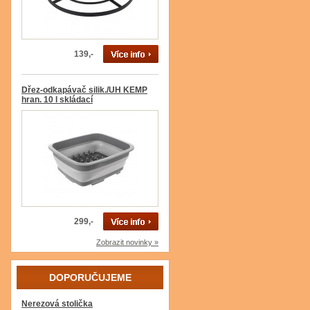
139,-
Dřez-odkapávač silik./UH KEMP
hran. 10 l skládací
299,-
Zobrazit novinky »
DOPORUČUJEME
Nerezová stolička