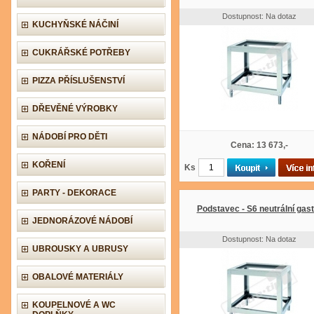
Dostupnost: Na dotaz
KUCHYŇSKÉ NÁČINÍ
CUKRÁŘSKÉ POTŘEBY
PIZZA PŘÍSLUŠENSTVÍ
DŘEVĚNÉ VÝROBKY
NÁDOBÍ PRO DĚTI
Cena: 13 673,-
KOŘENÍ
Ks
PARTY - DEKORACE
Podstavec - S6 neutrální gast
JEDNORÁZOVÉ NÁDOBÍ
Dostupnost: Na dotaz
UBROUSKY A UBRUSY
OBALOVÉ MATERIÁLY
KOUPELNOVÉ A WC