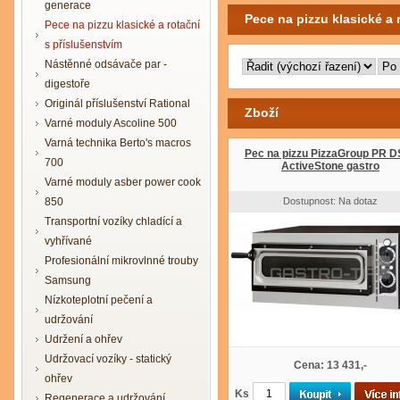
generace
Pece na pizzu klasické a 
Pece na pizzu klasické a rotační
s příslušenstvím
Nástěnné odsávače par -
digestoře
Originál příslušenství Rational
Zboží
Varné moduly Ascoline 500
Varná technika Berto's macros
Pec na pizzu PizzaGroup PR D
700
ActiveStone gastro
Varné moduly asber power cook
850
Dostupnost: Na dotaz
Transportní vozíky chladící a
vyhřívané
Profesionální mikrovlnné trouby
Samsung
Nízkoteplotní pečení a
udržování
Udržení a ohřev
Udržovací vozíky - statický
Cena: 13 431,-
ohřev
Ks
Regenerace a udržování