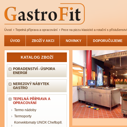
Úvod
Tepelná příprava a opracování
Pece na pizzu klasické a rotační s příslušenst
ÚVOD
ZBOŽÍ V AKCI
NOVINKY
DOPORUČUJEME
KATALOG ZBOŽÍ
PORADENSTVÍ - ÚSPORA
ENERGIÍ
NEREZOVÝ NÁBYTEK
GASTRO
TEPELNÁ PŘÍPRAVA A
OPRACOVÁNÍ
Termo nádoby
Termoporty
Konvektomaty UNOX CheftopII.