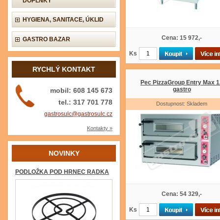
DOPLŇKY
HYGIENA, SANITACE, ÚKLID
Cena: 15 972,-
GASTRO BAZAR
Ks
RYCHLÝ KONTAKT
Pec PizzaGroup Entry Max 1
gastro
mobil: 608 145 673
tel.: 317 701 778
Dostupnost: Skladem
gastrosulc@gastrosulc.cz
Kontakty »
NOVINKY
PODLOŽKA POD HRNEC RADKA
Cena: 54 329,-
Ks