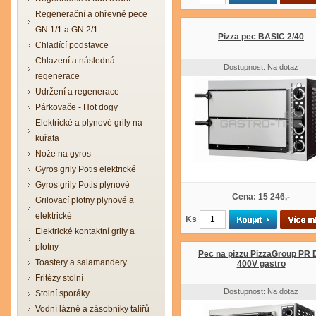
Regenerační a ohřevné pece
GN 1/1 a GN 2/1
Pizza pec BASIC 2/40
Chladící podstavce
Chlazení a následná
Dostupnost: Na dotaz
regenerace
Udržení a regenerace
Párkovače - Hot dogy
Elektrické a plynové grily na
kuřata
Nože na gyros
Gyros grily Potis elektrické
Gyros grily Potis plynové
Cena: 15 246,-
Grilovací plotny plynové a
elektrické
Ks
Elektrické kontaktní grily a
plotny
Pec na pizzu PizzaGroup PR 
Toastery a salamandery
400V gastro
Fritézy stolní
Dostupnost: Na dotaz
Stolní sporáky
Vodní lázně a zásobníky talířů