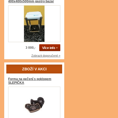
400x400x500mm gastro bazar
3 000,-
Zobrazit doporučené »
ZBOŽÍ V AKCI
Forma na pečení s poklopem
SLEPIČKA