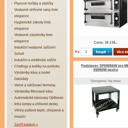
Plynové hořáky a stoličky
Vestavné ohřevné vany linie
elegance
Hygienické zákryty linie
elegance
Vestavné zásobníky linie
elegance
Cena: 38 236,-
Indukční vestavné zařízení
Ks
Scholl
Indukční a elektrické vařiče
Podstavec SP6W/66W pro M
Chafingy a kotlíky na polévku
6W/66W gastro
Výrobníky kávy a horké
čokolády
Dostupnost: Na dotaz
Varné a udržovací termosy
Výrobníky filtrované kávy
Automatické kávovary Optibean
Infra lampy a ohřevné desky
Vitríny pultové teplé, chlazené a
mrazící
Zavřít katalog »