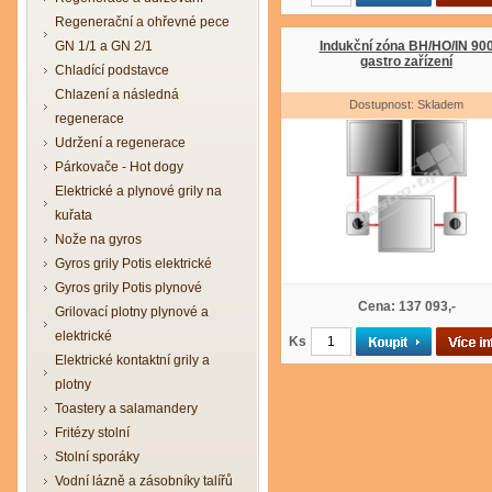
Regenerační a ohřevné pece
GN 1/1 a GN 2/1
Indukční zóna BH/HO/IN 90
gastro zařízení
Chladící podstavce
Chlazení a následná
Dostupnost: Skladem
regenerace
Udržení a regenerace
Párkovače - Hot dogy
Elektrické a plynové grily na
kuřata
Nože na gyros
Gyros grily Potis elektrické
Gyros grily Potis plynové
Cena: 137 093,-
Grilovací plotny plynové a
elektrické
Ks
Elektrické kontaktní grily a
plotny
Toastery a salamandery
Fritézy stolní
Stolní sporáky
Vodní lázně a zásobníky talířů