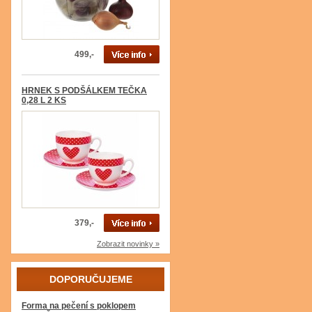
499,-
HRNEK S PODŠÁLKEM TEČKA
0,28 L 2 KS
379,-
Zobrazit novinky »
DOPORUČUJEME
Forma na pečení s poklopem