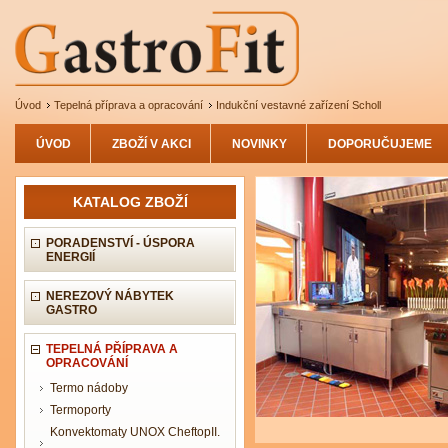
Úvod
Tepelná příprava a opracování
Indukční vestavné zařízení Scholl
ÚVOD
ZBOŽÍ V AKCI
NOVINKY
DOPORUČUJEME
KATALOG ZBOŽÍ
PORADENSTVÍ - ÚSPORA
ENERGIÍ
NEREZOVÝ NÁBYTEK
GASTRO
TEPELNÁ PŘÍPRAVA A
OPRACOVÁNÍ
Termo nádoby
Termoporty
Konvektomaty UNOX CheftopII.