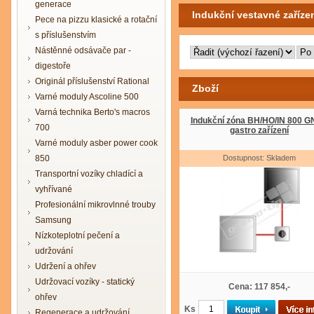
generace
Indukční vestavné zařízen
Pece na pizzu klasické a rotační
s příslušenstvím
Nástěnné odsávače par -
digestoře
Originál příslušenství Rational
Zboží
Varné moduly Ascoline 500
Varná technika Berto's macros
Indukční zóna BH/HO/IN 800 G
700
gastro zařízení
Varné moduly asber power cook
850
Dostupnost: Skladem
Transportní vozíky chladící a
vyhřívané
Profesionální mikrovlnné trouby
Samsung
Nízkoteplotní pečení a
udržování
Udržení a ohřev
Udržovací vozíky - statický
Cena: 117 854,-
ohřev
Ks
Regenerace a udržování