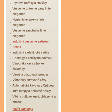
Plynové hořáky a stoličky
Vestavné ohřevné vany linie
elegance
Hygienické zákryty linie
elegance
Vestavné zásobníky linie
elegance
Indukční vestavné zařízení
Scholl
Indukční a elektrické vařiče
Chafingy a kotlíky na polévku
Výrobníky kávy a horké
čokolády
Varné a udržovací termosy
Výrobníky filtrované kávy
Automatické kávovary Optibean
Infra lampy a ohřevné desky
Vitríny pultové teplé, chlazené a
mrazící
Zavřít katalog »