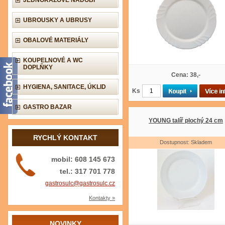
JEDNORÁZOVÉ NÁDOBÍ
UBROUSKY A UBRUSY
OBALOVÉ MATERIÁLY
KOUPELNOVÉ A WC
DOPLŇKY
Cena: 38,-
HYGIENA, SANITACE, ÚKLID
Ks
GASTRO BAZAR
YOUNG talíř plochý 24 cm
RYCHLÝ KONTAKT
Dostupnost: Skladem
mobil: 608 145 673
tel.: 317 701 778
gastrosulc@gastrosulc.cz
Kontakty »
NOVINKY