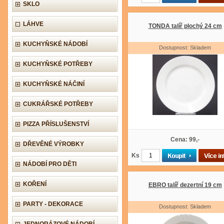
SKLO
LÁHVE
TONDA talíř plochý 24 cm
KUCHYŇSKÉ NÁDOBÍ
Dostupnost: Skladem
KUCHYŇSKÉ POTŘEBY
KUCHYŇSKÉ NÁČINÍ
CUKRÁŘSKÉ POTŘEBY
PIZZA PŘÍSLUŠENSTVÍ
Cena: 99,-
DŘEVĚNÉ VÝROBKY
Ks
NÁDOBÍ PRO DĚTI
KOŘENÍ
EBRO talíř dezertní 19 cm
PARTY - DEKORACE
Dostupnost: Skladem