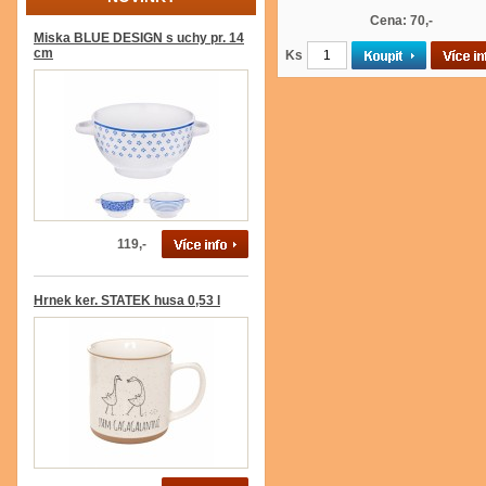
Cena: 70,-
Miska BLUE DESIGN s uchy pr. 14
cm
Ks
119,-
Hrnek ker. STATEK husa 0,53 l