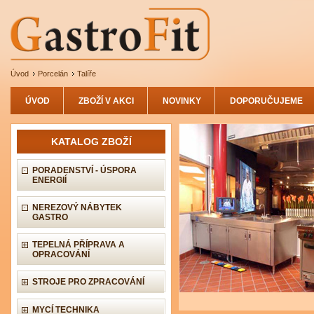
Úvod
Porcelán
Talíře
ÚVOD
ZBOŽÍ V AKCI
NOVINKY
DOPORUČUJEME
KATALOG ZBOŽÍ
PORADENSTVÍ - ÚSPORA
ENERGIÍ
NEREZOVÝ NÁBYTEK
GASTRO
TEPELNÁ PŘÍPRAVA A
OPRACOVÁNÍ
STROJE PRO ZPRACOVÁNÍ
MYCÍ TECHNIKA