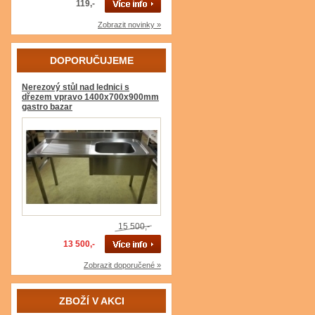
119,-
Zobrazit novinky »
DOPORUČUJEME
Nerezový stůl nad lednici s
dřezem vpravo 1400x700x900mm
gastro bazar
15 500,-
13 500,-
Zobrazit doporučené »
ZBOŽÍ V AKCI