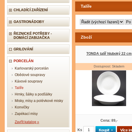
Talíře
CHLADÍCÍ ZAŘÍZENÍ
GASTRONÁDOBY
ŘEZNICKÉ POTŘEBY -
Zboží
DOMÁCÍ ZABIJAČKA
GRILOVÁNÍ
TONDA talíř hluboký 22 cm
PORCELÁN
Dostupnost: Skladem
Karlovarský porcelán
Obědové soupravy
Kávové soupravy
Talíře
Hrnky, šálky a podšálky
Misky, mísy a polévkové misky
Konvičky
Zapékací mísy
Cena: 89,-
Zavřít katalog »
Ks