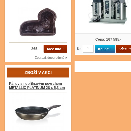
Cena: 167 585,-
265,-
Ks
Zobrazit doporučené »
ZBOŽÍ V AKCI
Pánev s nepřilnavým povrchem
METALLIC PLATINUM 28 x 5,3 cm