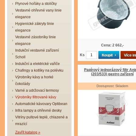
Plynové hořáky a stoličky
Vestavné ohřevné vany linie
elegance
Hygienické zákryty linie
elegance
Vestavné zásobníky linie
elegance
Cena: 2 662,-
Indukční vestavné zařízení
Ks
Scholl
Indukční a elektrické vařiče
Papírový jednorázový filtr An
Chafingy a kotlíky na polévku
(203/533) gastro zařízení
Výrobníky kávy a horké
čokolády
Dostupnost: Skladem
Varné a udržovací termosy
Výrobníky filtrované kávy
Automatické kávovary Optibean
Infra lampy a ohřevné desky
Vitríny pultové teplé, chlazené a
mrazící
Zavřít katalog »