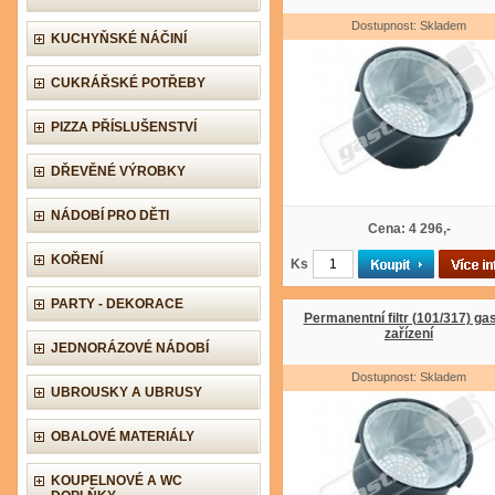
Dostupnost: Skladem
KUCHYŇSKÉ NÁČINÍ
CUKRÁŘSKÉ POTŘEBY
PIZZA PŘÍSLUŠENSTVÍ
DŘEVĚNÉ VÝROBKY
NÁDOBÍ PRO DĚTI
Cena: 4 296,-
KOŘENÍ
Ks
PARTY - DEKORACE
Permanentní filtr (101/317) ga
zařízení
JEDNORÁZOVÉ NÁDOBÍ
Dostupnost: Skladem
UBROUSKY A UBRUSY
OBALOVÉ MATERIÁLY
KOUPELNOVÉ A WC