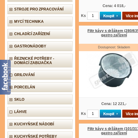
Cena: 4 018,-
STROJE PRO ZPRACOVÁNÍ
Ks
MYCÍ TECHNIKA
Filtr kávy s držákem (280/63
CHLADÍCÍ ZAŘÍZENÍ
gastro zařízení
GASTRONÁDOBY
Dostupnost: Skladem
ŘEZNICKÉ POTŘEBY -
DOMÁCÍ ZABIJAČKA
GRILOVÁNÍ
PORCELÁN
SKLO
Cena: 12 221,-
LÁHVE
Ks
KUCHYŇSKÉ NÁDOBÍ
Filtr kávy s držákem (101/31
gastro zařízení
KUCHYŇSKÉ POTŘEBY