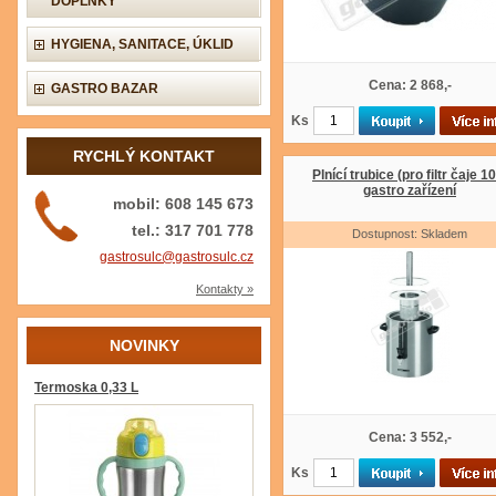
DOPLŇKY
HYGIENA, SANITACE, ÚKLID
Cena: 2 868,-
GASTRO BAZAR
Ks
RYCHLÝ KONTAKT
Plnící trubice (pro filtr čaje 10
gastro zařízení
mobil: 608 145 673
tel.: 317 701 778
Dostupnost: Skladem
gastrosulc@gastrosulc.cz
Kontakty »
NOVINKY
Termoska 0,33 L
Cena: 3 552,-
Ks