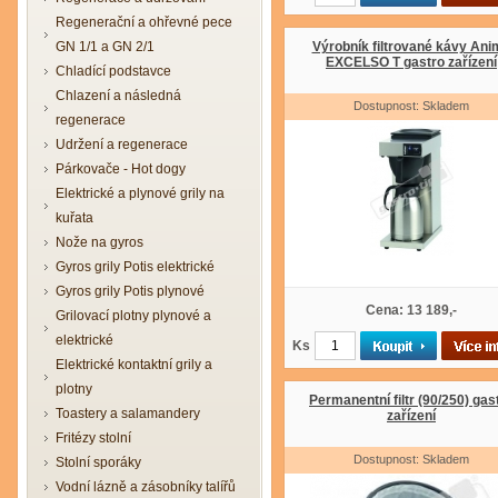
Regenerační a ohřevné pece
GN 1/1 a GN 2/1
Výrobník filtrované kávy Ani
EXCELSO T gastro zařízení
Chladící podstavce
Chlazení a následná
Dostupnost: Skladem
regenerace
Udržení a regenerace
Párkovače - Hot dogy
Elektrické a plynové grily na
kuřata
Nože na gyros
Gyros grily Potis elektrické
Gyros grily Potis plynové
Cena: 13 189,-
Grilovací plotny plynové a
elektrické
Ks
Elektrické kontaktní grily a
plotny
Permanentní filtr (90/250) gas
Toastery a salamandery
zařízení
Fritézy stolní
Dostupnost: Skladem
Stolní sporáky
Vodní lázně a zásobníky talířů