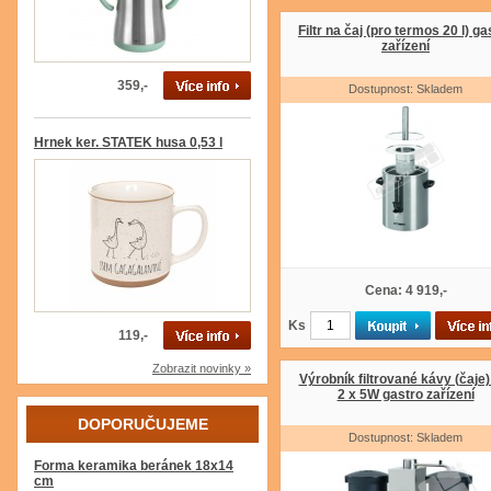
Filtr na čaj (pro termos 20 l) ga
zařízení
359,-
Dostupnost: Skladem
Hrnek ker. STATEK husa 0,53 l
Cena: 4 919,-
Ks
119,-
Zobrazit novinky »
Výrobník filtrované kávy (čaje
2 x 5W gastro zařízení
DOPORUČUJEME
Dostupnost: Skladem
Forma keramika beránek 18x14
cm