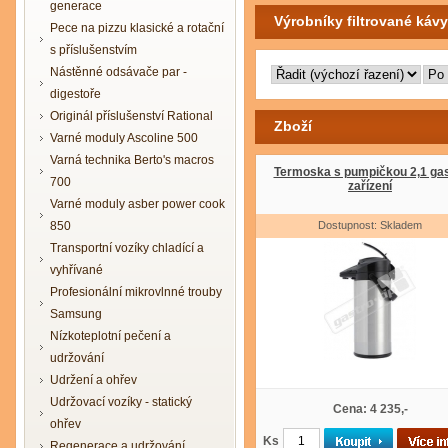
generace
Výrobníky filtrované kávy
Pece na pizzu klasické a rotační
s příslušenstvím
Nástěnné odsávače par -
digestoře
Originál příslušenství Rational
Zboží
Varné moduly Ascoline 500
Varná technika Berto's macros
Termoska s pumpičkou 2,1 gas
700
zařízení
Varné moduly asber power cook
850
Dostupnost: Skladem
Transportní vozíky chladící a
vyhřívané
Profesionální mikrovlnné trouby
Samsung
Nízkoteplotní pečení a
udržování
Udržení a ohřev
Udržovací vozíky - statický
Cena: 4 235,-
ohřev
Ks
Regenerace a udržování