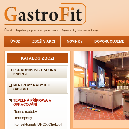
Úvod
Tepelná příprava a opracování
Výrobníky filtrované kávy
ÚVOD
ZBOŽÍ V AKCI
NOVINKY
DOPORUČUJEME
KATALOG ZBOŽÍ
PORADENSTVÍ - ÚSPORA
ENERGIÍ
NEREZOVÝ NÁBYTEK
GASTRO
TEPELNÁ PŘÍPRAVA A
OPRACOVÁNÍ
Termo nádoby
Termoporty
Konvektomaty UNOX CheftopII.