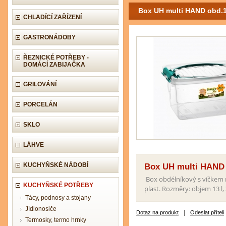
Box UH multi HAND obd.
CHLADÍCÍ ZAŘÍZENÍ
GASTRONÁDOBY
ŘEZNICKÉ POTŘEBY -
DOMÁCÍ ZABIJAČKA
GRILOVÁNÍ
PORCELÁN
SKLO
LÁHVE
KUCHYŇSKÉ NÁDOBÍ
Box UH multi HAND 
Box obdélníkový s víčkem n
KUCHYŇSKÉ POTŘEBY
plast. Rozměry: objem 13 l,
Tácy, podnosy a stojany
Jídlonosiče
|
Dotaz na produkt
Odeslat příteli
Termosky, termo hrnky