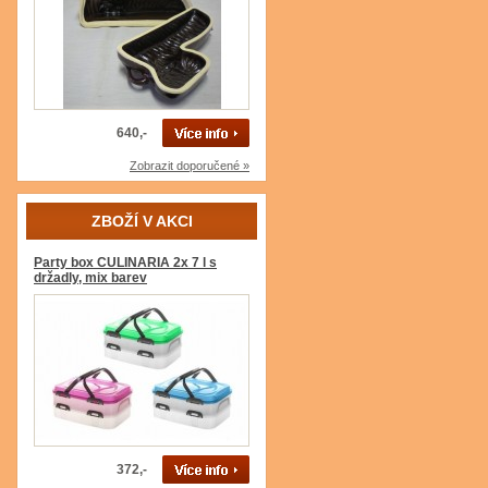
640,-
Zobrazit doporučené »
ZBOŽÍ V AKCI
Party box CULINARIA 2x 7 l s
držadly, mix barev
372,-