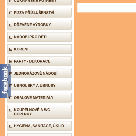
CUKRÁŘSKÉ POTŘEBY
PIZZA PŘÍSLUŠENSTVÍ
DŘEVĚNÉ VÝROBKY
NÁDOBÍ PRO DĚTI
KOŘENÍ
PARTY - DEKORACE
JEDNORÁZOVÉ NÁDOBÍ
UBROUSKY A UBRUSY
OBALOVÉ MATERIÁLY
KOUPELNOVÉ A WC
DOPLŇKY
HYGIENA, SANITACE, ÚKLID