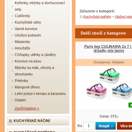
Kořenky, mlýnky a dochucovací
sety
Zařazeno v kategorii:
Cukřenky
1)
Kuchyňské potřeby
>
Uložení pot
Kuchyňské váhy
Varné konvice
Další zboží z kategorie
Uložení potravin
Máslenky
Party box CULINARIA 2x 7 l 
Hmoždíře
držadly, mix barev
Chňapky, utěrky a zástěry
Konvice na kávu
Dostupnost: Skladem
Mlýnky na mák, ořechy a
strouhanku
Prkénka
Mangové dřevo
Letní pobyt v kempu a karavanu
Ostatní
Zavřít katalog »
Cena: 372,-
KUCHYŇSKÉ NÁČINÍ
Ks