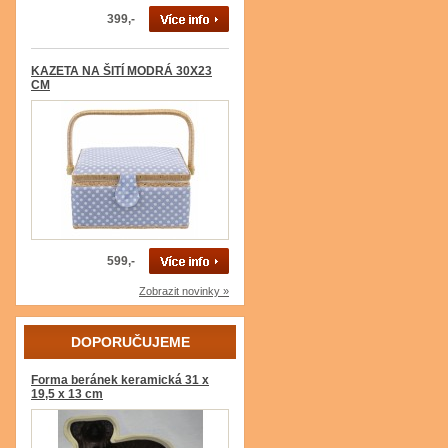
399,-
KAZETA NA ŠITÍ MODRÁ 30X23
CM
599,-
Zobrazit novinky »
DOPORUČUJEME
Forma beránek keramická 31 x
19,5 x 13 cm