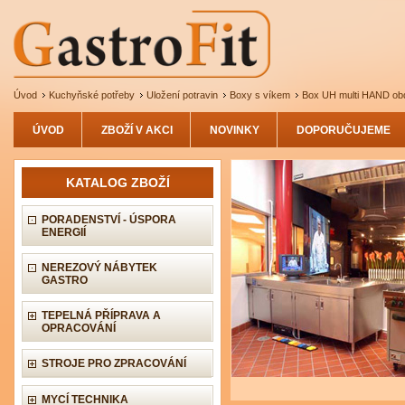
Úvod
Kuchyňské potřeby
Uložení potravin
Boxy s víkem
Box UH multi HAND ob
ÚVOD
ZBOŽÍ V AKCI
NOVINKY
DOPORUČUJEME
KATALOG ZBOŽÍ
PORADENSTVÍ - ÚSPORA
ENERGIÍ
NEREZOVÝ NÁBYTEK
GASTRO
TEPELNÁ PŘÍPRAVA A
OPRACOVÁNÍ
STROJE PRO ZPRACOVÁNÍ
MYCÍ TECHNIKA