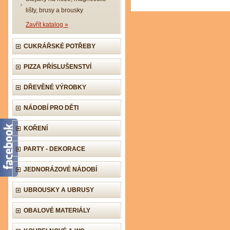
lišty, brusy a brousky
Zavřít katalog »
CUKRÁŘSKÉ POTŘEBY
PIZZA PŘÍSLUŠENSTVÍ
DŘEVĚNÉ VÝROBKY
NÁDOBÍ PRO DĚTI
KOŘENÍ
PARTY - DEKORACE
JEDNORÁZOVÉ NÁDOBÍ
UBROUSKY A UBRUSY
OBALOVÉ MATERIÁLY