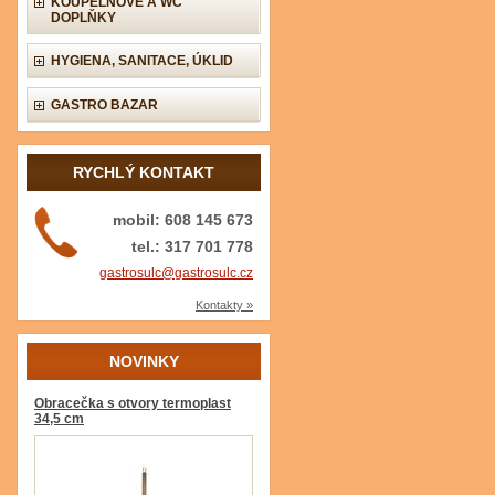
KOUPELNOVÉ A WC
DOPLŇKY
HYGIENA, SANITACE, ÚKLID
GASTRO BAZAR
RYCHLÝ KONTAKT
mobil: 608 145 673
tel.: 317 701 778
gastrosulc@gastrosulc.cz
Kontakty »
NOVINKY
Obracečka s otvory termoplast
34,5 cm