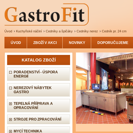
Úvod
Kuchyňské náčiní
Cedníky a špičáky
Cedníky nerez
Cedník pr. 24 cm
ÚVOD
ZBOŽÍ V AKCI
NOVINKY
DOPORUČUJEME
KATALOG ZBOŽÍ
PORADENSTVÍ - ÚSPORA
ENERGIÍ
NEREZOVÝ NÁBYTEK
GASTRO
TEPELNÁ PŘÍPRAVA A
OPRACOVÁNÍ
STROJE PRO ZPRACOVÁNÍ
MYCÍ TECHNIKA