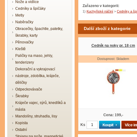
Nože a vidlice
Zařazeno v kategorii:
Cedníky a špičáky
1)
Kuchyňské náčiní
>
Cedníky a šp
Metly
Naběračky
Další zboží z kategorie
Obracečky, špachtle, patetky,
škrabky, karty
Pěnovačky
Cedník na noky pr. 18 cm
Kleště
Paličky na maso, jehly,
Dostupnost: Skladem
tenderizery
Dekorační a vykrajovací
nástroje, zdobítka, kráječe,
děličky
Odpeckovávače
Škrabky
Kráječe vajec, sýrů, knedlíků a
másla
Cena: 199,-
Mandolíny, struhadla, lisy
Kopista
Ks
Ostatní
Stojany na nože, magnetické