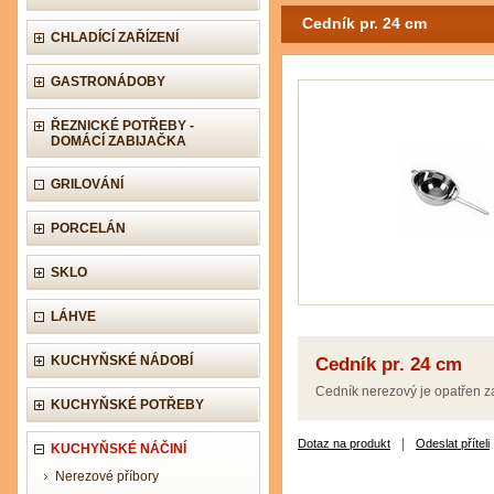
Cedník pr. 24 cm
CHLADÍCÍ ZAŘÍZENÍ
GASTRONÁDOBY
ŘEZNICKÉ POTŘEBY -
DOMÁCÍ ZABIJAČKA
GRILOVÁNÍ
PORCELÁN
SKLO
LÁHVE
KUCHYŇSKÉ NÁDOBÍ
Cedník pr. 24 cm
Cedník nerezový je opatřen z
KUCHYŇSKÉ POTŘEBY
|
Dotaz na produkt
Odeslat příteli
KUCHYŇSKÉ NÁČINÍ
Nerezové příbory