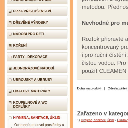
metodou. Předností
PIZZA PŘÍSLUŠENSTVÍ
Nevhodné pro mat
DŘEVĚNÉ VÝROBKY
NÁDOBÍ PRO DĚTI
Roztok připravte a
KOŘENÍ
koncentrovaný pro
i pro ruční čístěn
PARTY - DEKORACE
čistou vodou. Pro 
JEDNORÁZOVÉ NÁDOBÍ
použít CLEAMEN 13
UBROUSKY A UBRUSY
|
Dotaz na produkt
Odeslat příteli
OBALOVÉ MATERIÁLY
KOUPELNOVÉ A WC
DOPLŇKY
Zařazeno v kategor
HYGIENA, SANITACE, ÚKLID
1)
Hygiena, sanitace, úklid
>
Úklidov
Ochranné pracovní prostředky a