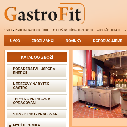
Úvod
Hygiena, sanitace, úklid
Úklidový systém a dezinfekce
Generální oblasti
CL
ÚVOD
ZBOŽÍ V AKCI
NOVINKY
DOPORUČUJEME
KATALOG ZBOŽÍ
PORADENSTVÍ - ÚSPORA
ENERGIÍ
NEREZOVÝ NÁBYTEK
GASTRO
TEPELNÁ PŘÍPRAVA A
OPRACOVÁNÍ
STROJE PRO ZPRACOVÁNÍ
MYCÍ TECHNIKA