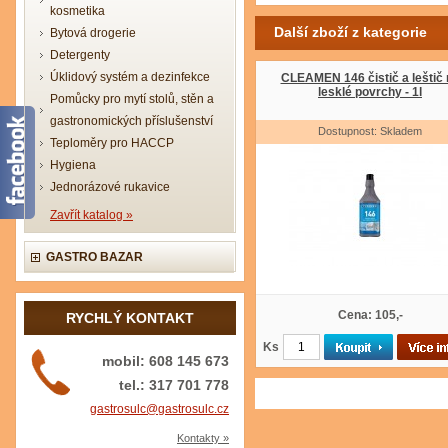
kosmetika
Další zboží z kategorie
Bytová drogerie
Detergenty
Úklidový systém a dezinfekce
CLEAMEN 146 čistič a leštič 
lesklé povrchy - 1l
Pomůcky pro mytí stolů, stěn a
gastronomických příslušenství
Dostupnost: Skladem
Teploměry pro HACCP
Hygiena
Jednorázové rukavice
Zavřít katalog »
GASTRO BAZAR
Cena: 105,-
RYCHLÝ KONTAKT
Ks
mobil: 608 145 673
tel.: 317 701 778
gastrosulc@gastrosulc.cz
Kontakty »