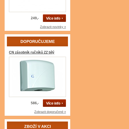
249,-
Zobrazit novinky »
DOPORUČUJEME
CN zásobník ručníků ZZ bílý
586,-
Zobrazit doporučené »
ZBOŽÍ V AKCI