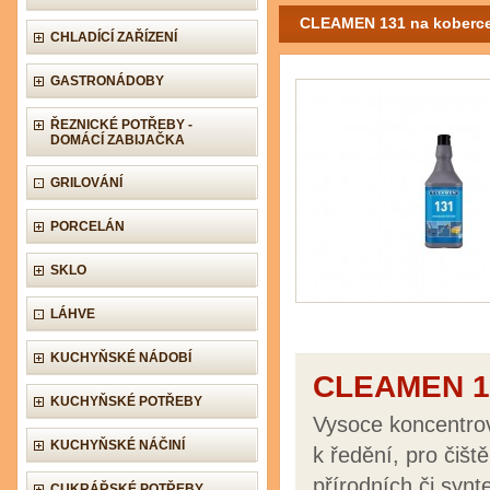
CLEAMEN 131 na koberce e
CHLADÍCÍ ZAŘÍZENÍ
GASTRONÁDOBY
ŘEZNICKÉ POTŘEBY -
DOMÁCÍ ZABIJAČKA
GRILOVÁNÍ
PORCELÁN
SKLO
LÁHVE
KUCHYŇSKÉ NÁDOBÍ
CLEAMEN 131
KUCHYŇSKÉ POTŘEBY
Vysoce koncentro
KUCHYŇSKÉ NÁČINÍ
k ředění, pro čišt
přírodních či synt
CUKRÁŘSKÉ POTŘEBY