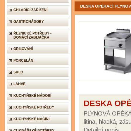
DESKA OPÉKACÍ PLYNO
CHLADÍCÍ ZAŘÍZENÍ
GASTRONÁDOBY
ŘEZNICKÉ POTŘEBY -
DOMÁCÍ ZABIJAČKA
GRILOVÁNÍ
PORCELÁN
SKLO
LÁHVE
KUCHYŇSKÉ NÁDOBÍ
DESKA OPÉ
KUCHYŇSKÉ POTŘEBY
PLYNOVÁ OPÉKA
KUCHYŇSKÉ NÁČINÍ
litina, hladká, zás
Detailní popis
CUKRÁŘSKÉ POTŘEBY