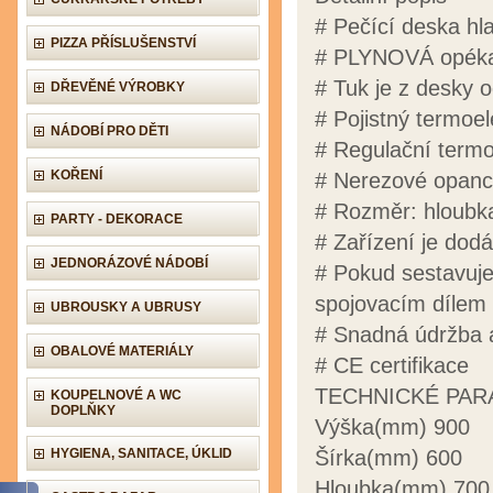
# Pečící deska hla
PIZZA PŘÍSLUŠENSTVÍ
# PLYNOVÁ opékac
# Tuk je z desky
DŘEVĚNÉ VÝROBKY
# Pojistný termoe
NÁDOBÍ PRO DĚTI
# Regulační termo
KOŘENÍ
# Nerezové opancé
# Rozměr: hloubk
PARTY - DEKORACE
# Zařízení je dod
JEDNORÁZOVÉ NÁDOBÍ
# Pokud sestavujet
spojovacím dílem a
UBROUSKY A UBRUSY
# Snadná údržba a
OBALOVÉ MATERIÁLY
# CE certifikace
TECHNICKÉ PA
KOUPELNOVÉ A WC
DOPLŇKY
Výška(mm) 900
HYGIENA, SANITACE, ÚKLID
Šírka(mm) 600
Hloubka(mm) 700