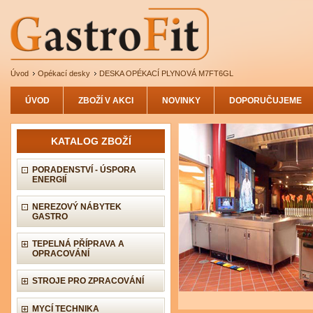
Úvod
Opékací desky
DESKA OPÉKACÍ PLYNOVÁ M7FT6GL
ÚVOD
ZBOŽÍ V AKCI
NOVINKY
DOPORUČUJEME
KATALOG ZBOŽÍ
PORADENSTVÍ - ÚSPORA
ENERGIÍ
NEREZOVÝ NÁBYTEK
GASTRO
TEPELNÁ PŘÍPRAVA A
OPRACOVÁNÍ
STROJE PRO ZPRACOVÁNÍ
MYCÍ TECHNIKA