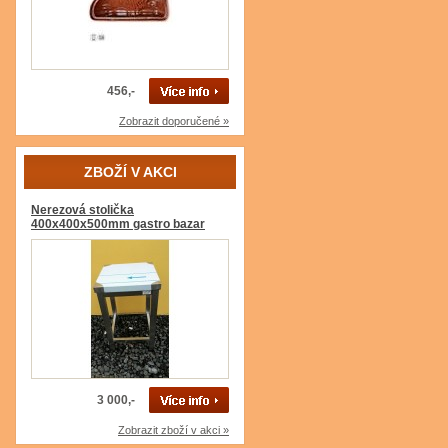
456,-
Zobrazit doporučené »
ZBOŽÍ V AKCI
Nerezová stolička
400x400x500mm gastro bazar
3 000,-
Zobrazit zboží v akci »