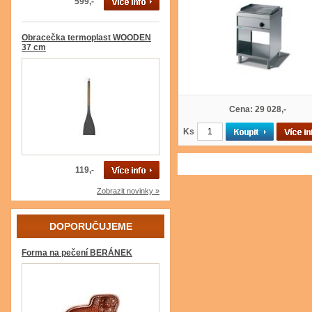
599,-
Obracečka termoplast WOODEN
37 cm
Cena: 29 028,-
Ks
119,-
Zobrazit novinky »
DOPORUČUJEME
Forma na pečení BERÁNEK