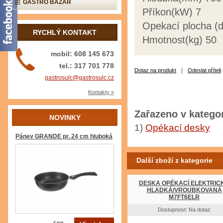
GASTRO BAZAR
Příkon(kW) 7
Opekací plocha (
RYCHLÝ KONTAKT
Hmotnost(kg) 50
mobil: 608 145 673
tel.: 317 701 778
|
Dotaz na produkt
Odeslat příteli
gastrosulc@gastrosulc.cz
Kontakty »
Zařazeno v kategor
NOVINKY
1)
Opékací desky
Pánev GRANDE pr. 24 cm hluboká
Další zboží z kategorie
DESKA OPÉKACÍ ELEKTRIC
HLADKÁ/VROUBKOVANÁ
M7FT6ELR
Dostupnost: Na dotaz