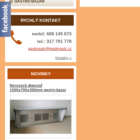
GASTRO BAZAR
RYCHLÝ KONTAKT
mobil: 608 145 673
tel.: 317 701 778
gastrosulc@gastrosulc.cz
Kontakty »
NOVINKY
Nerezová digestoř
1500x700x300mm gastro bazar