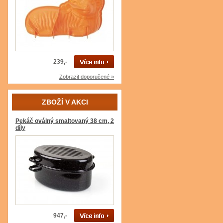
239,-
Zobrazit doporučené »
ZBOŽÍ V AKCI
Pekáč oválný smaltovaný 38 cm, 2
díly
947,-