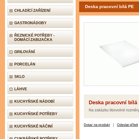
Deska pracovní bílá PE
CHLADÍCÍ ZAŘÍZENÍ
GASTRONÁDOBY
ŘEZNICKÉ POTŘEBY -
DOMÁCÍ ZABIJAČKA
GRILOVÁNÍ
PORCELÁN
SKLO
LÁHVE
KUCHYŇSKÉ NÁDOBÍ
Deska pracovní bílá
Na zakázku libovolné rozměry
KUCHYŇSKÉ POTŘEBY
|
Dotaz na produkt
Odeslat příteli
KUCHYŇSKÉ NÁČINÍ
CUKRÁŘSKÉ POTŘEBY