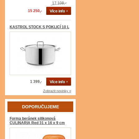
17 108,-
15 250,-
KASTROL STOCK S POKLICÍ 10 L
1 399,-
Zobrazit novinky »
DOPORUČUJEME
Forma beránek silikonová
CULINARIA Red 31 x 16 x 9 cm