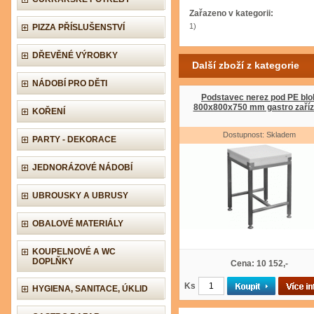
Zařazeno v kategorii:
1)
PIZZA PŘÍSLUŠENSTVÍ
DŘEVĚNÉ VÝROBKY
Další zboží z kategorie
NÁDOBÍ PRO DĚTI
Podstavec nerez pod PE blo
800x800x750 mm gastro zaříz
KOŘENÍ
Dostupnost: Skladem
PARTY - DEKORACE
JEDNORÁZOVÉ NÁDOBÍ
UBROUSKY A UBRUSY
OBALOVÉ MATERIÁLY
KOUPELNOVÉ A WC
DOPLŇKY
Cena: 10 152,-
Ks
HYGIENA, SANITACE, ÚKLID