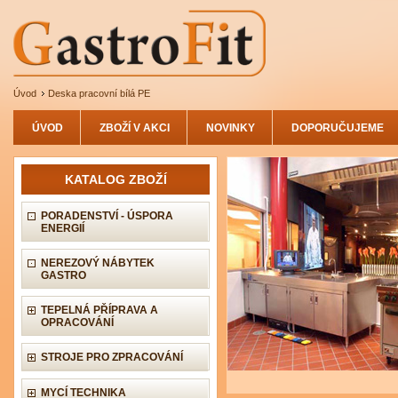
Úvod
Deska pracovní bílá PE
ÚVOD
ZBOŽÍ V AKCI
NOVINKY
DOPORUČUJEME
KATALOG ZBOŽÍ
PORADENSTVÍ - ÚSPORA
ENERGIÍ
NEREZOVÝ NÁBYTEK
GASTRO
TEPELNÁ PŘÍPRAVA A
OPRACOVÁNÍ
STROJE PRO ZPRACOVÁNÍ
MYCÍ TECHNIKA