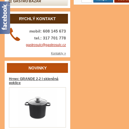
GASTRO BAZAR
RYCHLÝ KONTAKT
mobil: 608 145 673
tel.: 317 701 778
gastrosulc@gastrosulc.cz
Kontakty »
NOVINKY
Hrnec GRANDE 2,2 l skleněná
poklice