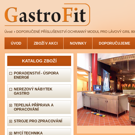
Úvod
DOPORUČENÉ PŘÍSLUŠENSTVÍ OCHRANNÝ MODUL PRO LÁVOVÝ GRIL 80
ÚVOD
ZBOŽÍ V AKCI
NOVINKY
DOPORUČUJEME
KATALOG ZBOŽÍ
PORADENSTVÍ - ÚSPORA
ENERGIÍ
NEREZOVÝ NÁBYTEK
GASTRO
TEPELNÁ PŘÍPRAVA A
OPRACOVÁNÍ
STROJE PRO ZPRACOVÁNÍ
MYCÍ TECHNIKA