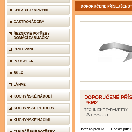
DOPORUČENÉ PŘÍSLUŠENSTV
CHLADÍCÍ ZAŘÍZENÍ
GASTRONÁDOBY
ŘEZNICKÉ POTŘEBY -
DOMÁCÍ ZABIJAČKA
GRILOVÁNÍ
PORCELÁN
SKLO
LÁHVE
KUCHYŇSKÉ NÁDOBÍ
DOPORUČENÉ PŘÍS
PSM2
KUCHYŇSKÉ POTŘEBY
TECHNICKÉ PARAMETRY
Šířka(mm) 800
KUCHYŇSKÉ NÁČINÍ
|
Dotaz na produkt
Odeslat příteli
CUKRÁŘSKÉ POTŘEBY