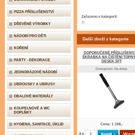
PIZZA PŘÍSLUŠENSTVÍ
Zařazeno v kategorii:
1)
DŘEVĚNÉ VÝROBKY
NÁDOBÍ PRO DĚTI
Další zboží z kategorie
KOŘENÍ
DOPORUČENÉ PŘÍSLUŠENST
ŠKRABKA NA ČIŠTĚNÍ TOPN
PARTY - DEKORACE
DESEK SFT
Dostupnost: Na dotaz
JEDNORÁZOVÉ NÁDOBÍ
UBROUSKY A UBRUSY
OBALOVÉ MATERIÁLY
KOUPELNOVÉ A WC
DOPLŇKY
HYGIENA, SANITACE, ÚKLID
Cena: 1 198,-
Ks