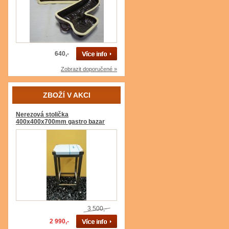
640,-
Zobrazit doporučené »
ZBOŽÍ V AKCI
Nerezová stolička
400x400x700mm gastro bazar
3 500,-
2 990,-