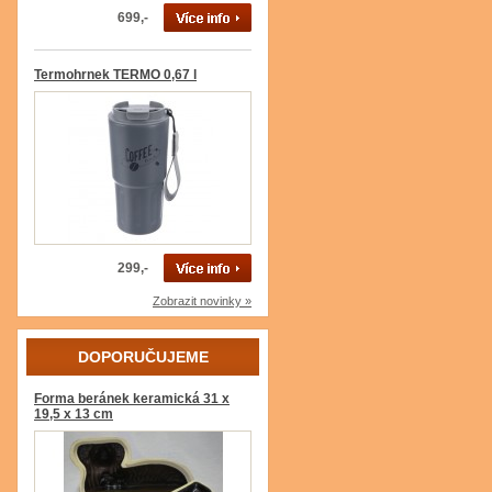
699,-
Termohrnek TERMO 0,67 l
299,-
Zobrazit novinky »
DOPORUČUJEME
Forma beránek keramická 31 x
19,5 x 13 cm