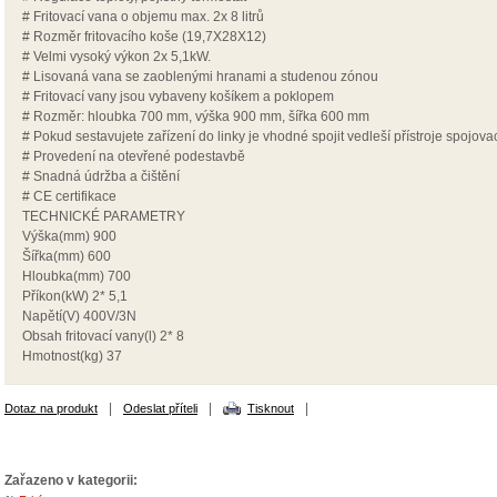
# Fritovací vana o objemu max. 2x 8 litrů
# Rozměr fritovacího koše (19,7X28X12)
# Velmi vysoký výkon 2x 5,1kW.
# Lisovaná vana se zaoblenými hranami a studenou zónou
# Fritovací vany jsou vybaveny košíkem a poklopem
# Rozměr: hloubka 700 mm, výška 900 mm, šířka 600 mm
# Pokud sestavujete zařízení do linky je vhodné spojit vedleší přístroje spojova
# Provedení na otevřené podestavbě
# Snadná údržba a čištění
# CE certifikace
TECHNICKÉ PARAMETRY
Výška(mm) 900
Šířka(mm) 600
Hloubka(mm) 700
Příkon(kW) 2* 5,1
Napětí(V) 400V/3N
Obsah fritovací vany(l) 2* 8
Hmotnost(kg) 37
|
|
|
Dotaz na produkt
Odeslat příteli
Tisknout
Zařazeno v kategorii: