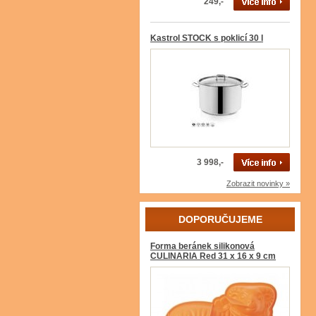
249,-
Kastrol STOCK s poklicí 30 l
3 998,-
Zobrazit novinky »
DOPORUČUJEME
Forma beránek silikonová
CULINARIA Red 31 x 16 x 9 cm