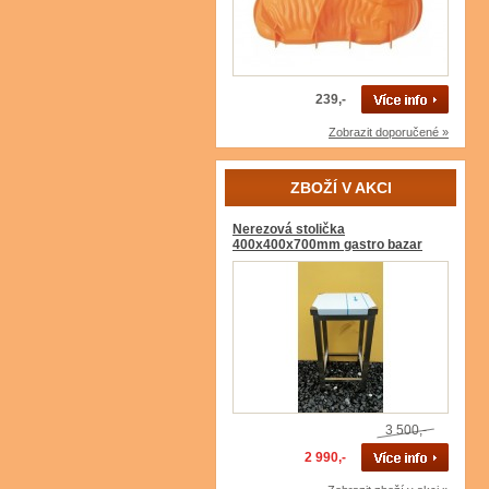
239,-
Zobrazit doporučené »
ZBOŽÍ V AKCI
Nerezová stolička
400x400x700mm gastro bazar
3 500,-
2 990,-