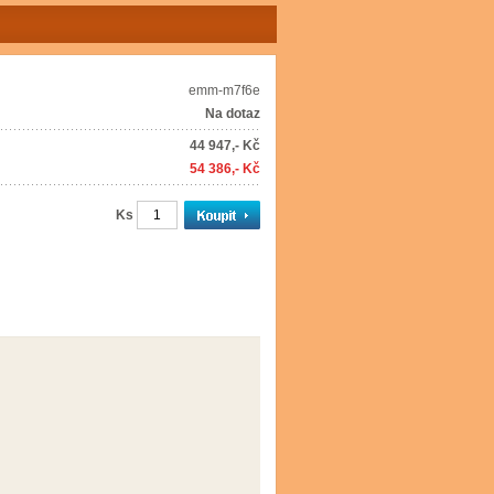
emm-m7f6e
Na dotaz
44 947,- Kč
54 386,- Kč
Ks