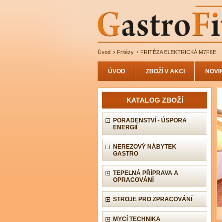
Úvod
Fritézy
FRITÉZA ELEKTRICKÁ M7F6E
ÚVOD
ZBOŽÍ V AKCI
NOVI
KATALOG ZBOŽÍ
PORADENSTVÍ - ÚSPORA
ENERGIÍ
NEREZOVÝ NÁBYTEK
GASTRO
TEPELNÁ PŘÍPRAVA A
OPRACOVÁNÍ
STROJE PRO ZPRACOVÁNÍ
MYCÍ TECHNIKA