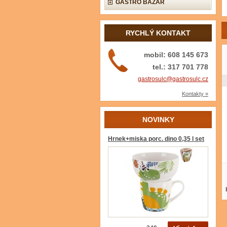
GASTRO BAZAR
RYCHLÝ KONTAKT
mobil: 608 145 673
tel.: 317 701 778
gastrosulc@gastrosulc.cz
Kontakty »
NOVINKY
Hrnek+miska porc. dino 0,35 l set