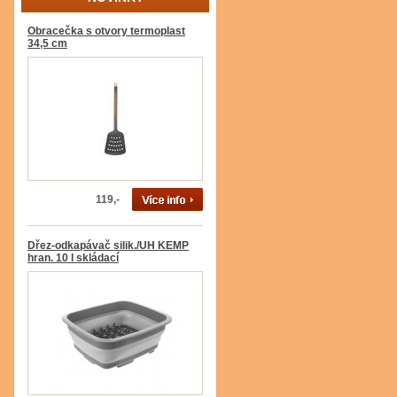
Obracečka s otvory termoplast
34,5 cm
119,-
Dřez-odkapávač silik./UH KEMP
hran. 10 l skládací