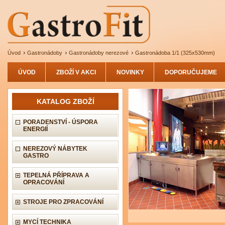
Úvod
Gastronádoby
Gastronádoby nerezové
Gastronádoba 1/1 (325x530mm)
ÚVOD
ZBOŽÍ V AKCI
NOVINKY
DOPORUČUJEME
KATALOG ZBOŽÍ
PORADENSTVÍ - ÚSPORA
ENERGIÍ
NEREZOVÝ NÁBYTEK
GASTRO
TEPELNÁ PŘÍPRAVA A
OPRACOVÁNÍ
STROJE PRO ZPRACOVÁNÍ
MYCÍ TECHNIKA