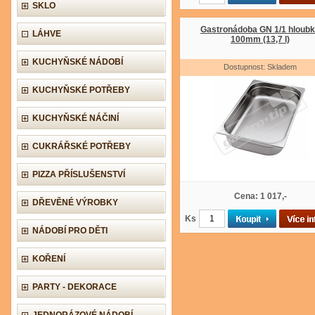
SKLO
Gastronádoba GN 1/1 hloub
LÁHVE
100mm (13,7 l)
KUCHYŇSKÉ NÁDOBÍ
Dostupnost: Skladem
KUCHYŇSKÉ POTŘEBY
KUCHYŇSKÉ NÁČINÍ
CUKRÁŘSKÉ POTŘEBY
PIZZA PŘÍSLUŠENSTVÍ
Cena: 1 017,-
DŘEVĚNÉ VÝROBKY
Ks
NÁDOBÍ PRO DĚTI
KOŘENÍ
PARTY - DEKORACE