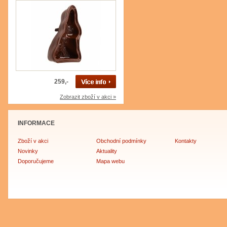
259,-
Zobrazit zboží v akci »
INFORMACE
Zboží v akci
Obchodní podmínky
Kontakty
Novinky
Aktuality
Doporučujeme
Mapa webu