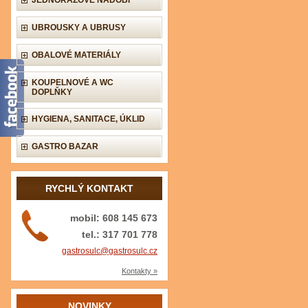
JEDNORÁZOVÉ NÁDOBÍ
UBROUSKY A UBRUSY
OBALOVÉ MATERIÁLY
KOUPELNOVÉ A WC
DOPLŇKY
HYGIENA, SANITACE, ÚKLID
GASTRO BAZAR
RYCHLÝ KONTAKT
mobil: 608 145 673
tel.: 317 701 778
gastrosulc@gastrosulc.cz
Kontakty »
NOVINKY