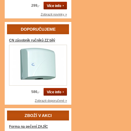
299,-
Zobrazit novinky »
DOPORUČUJEME
CN zásobník ručníků ZZ bílý
586,-
Zobrazit doporučené »
ZBOŽÍ V AKCI
Forma na pečení ZAJÍC