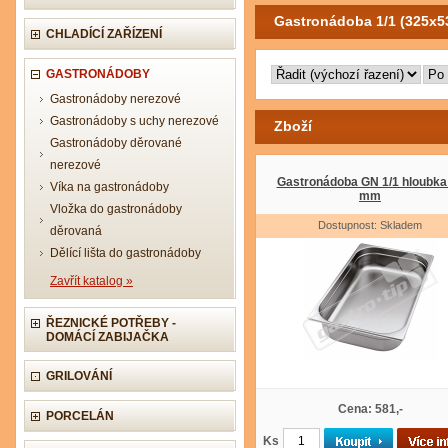
Gastronádoba 1/1 (325x
CHLADÍCÍ ZAŘÍZENÍ
GASTRONÁDOBY
Gastronádoby nerezové
Gastronádoby s uchy nerezové
Zboží
Gastronádoby děrované
nerezové
Gastronádoba GN 1/1 hloubka
Víka na gastronádoby
mm
Vložka do gastronádoby
Dostupnost: Skladem
děrovaná
Dělící lišta do gastronádoby
Zavřít katalog »
ŘEZNICKÉ POTŘEBY -
DOMÁCÍ ZABIJAČKA
GRILOVÁNÍ
Cena: 581,-
PORCELÁN
Ks