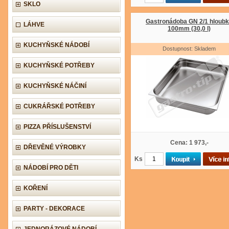
SKLO
Gastronádoba GN 2/1 hloub
LÁHVE
100mm (30,0 l)
KUCHYŇSKÉ NÁDOBÍ
Dostupnost: Skladem
KUCHYŇSKÉ POTŘEBY
KUCHYŇSKÉ NÁČINÍ
CUKRÁŘSKÉ POTŘEBY
PIZZA PŘÍSLUŠENSTVÍ
Cena: 1 973,-
DŘEVĚNÉ VÝROBKY
Ks
NÁDOBÍ PRO DĚTI
KOŘENÍ
PARTY - DEKORACE