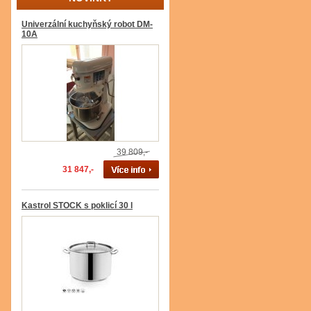
Univerzální kuchyňský robot DM-
10A
39 809,-
31 847,-
Kastrol STOCK s poklicí 30 l