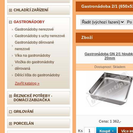
Gastronádoba 2/1 (650x
CHLADÍCÍ ZAŘÍZENÍ
GASTRONÁDOBY
Gastronádoby nerezové
Gastronádoby s uchy nerezové
Zboží
Gastronádoby děrované
nerezové
Gastronádoba GN 2/1 hloub
Víka na gastronádoby
20mm
Vložka do gastronádoby
Dostupnost: Skladem
děrovaná
Dělící lišta do gastronádoby
Zavřít katalog »
ŘEZNICKÉ POTŘEBY -
DOMÁCÍ ZABIJAČKA
GRILOVÁNÍ
Cena: 1 362,-
PORCELÁN
Ks