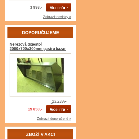
3 998,-
Zobrazit novinky »
DOPORUČUJEME
Nerezová digestoř
2000x700x300mm gastro bazar
22 237,-
19 850,-
Zobrazit doporučené »
ZBOŽÍ V AKCI