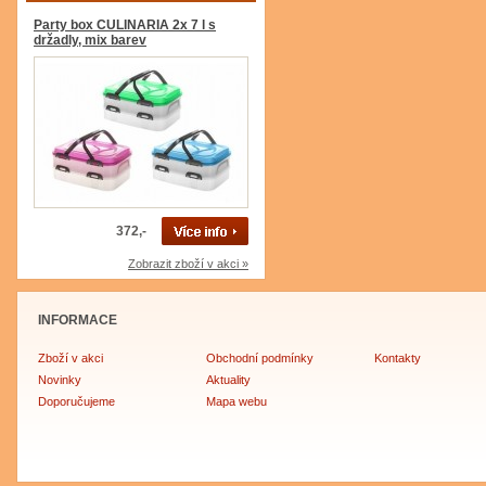
Party box CULINARIA 2x 7 l s
držadly, mix barev
372,-
Zobrazit zboží v akci »
INFORMACE
Zboží v akci
Obchodní podmínky
Kontakty
Novinky
Aktuality
Doporučujeme
Mapa webu