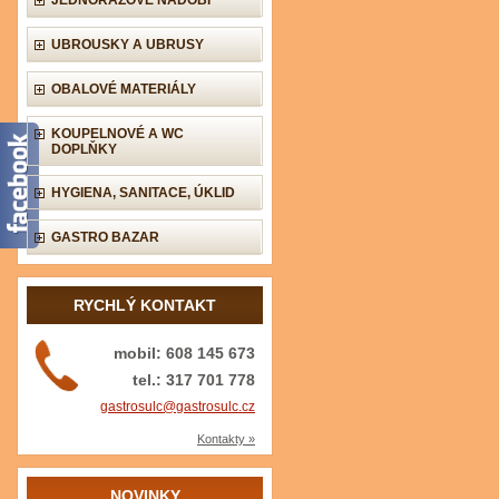
JEDNORÁZOVÉ NÁDOBÍ
UBROUSKY A UBRUSY
OBALOVÉ MATERIÁLY
KOUPELNOVÉ A WC
DOPLŇKY
HYGIENA, SANITACE, ÚKLID
GASTRO BAZAR
RYCHLÝ KONTAKT
mobil: 608 145 673
tel.: 317 701 778
gastrosulc@gastrosulc.cz
Kontakty »
NOVINKY