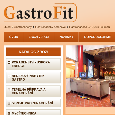
Úvod
Gastronádoby
Gastronádoby nerezové
Gastronádoba 2/1 (650x530mm)
ÚVOD
ZBOŽÍ V AKCI
NOVINKY
DOPORUČUJEME
KATALOG ZBOŽÍ
PORADENSTVÍ - ÚSPORA
ENERGIÍ
NEREZOVÝ NÁBYTEK
GASTRO
TEPELNÁ PŘÍPRAVA A
OPRACOVÁNÍ
STROJE PRO ZPRACOVÁNÍ
MYCÍ TECHNIKA