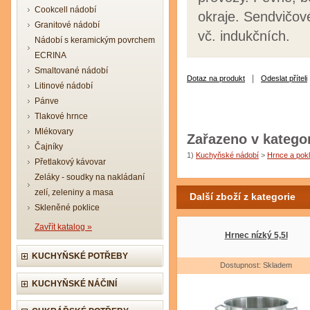
Cookcell nádobí
okraje. Sendvičov
Granitové nádobí
vč. indukčních.
Nádobí s keramickým povrchem
ECRINA
Smaltované nádobí
|
Dotaz na produkt
Odeslat příteli
Litinové nádobí
Pánve
Tlakové hrnce
Mlékovary
Zařazeno v kategor
Čajníky
1)
Kuchyňské nádobí
>
Hrnce a pokl
Přetlakový kávovar
Zeláky - soudky na nakládaní
zelí, zeleniny a masa
Další zboží z kategorie
Skleněné poklice
Zavřít katalog »
Hrnec nízký 5,5l
KUCHYŇSKÉ POTŘEBY
Dostupnost: Skladem
KUCHYŇSKÉ NÁČINÍ