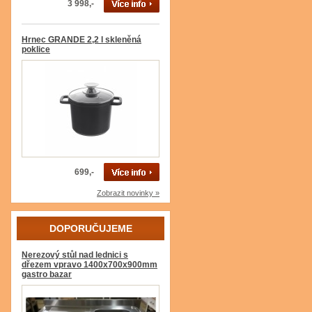
3 998,-
Hrnec GRANDE 2,2 l skleněná
poklice
699,-
Zobrazit novinky »
DOPORUČUJEME
Nerezový stůl nad lednici s
dřezem vpravo 1400x700x900mm
gastro bazar