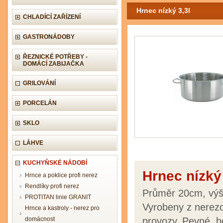
Hrnec nízký 3,3l
CHLADÍCÍ ZAŘÍZENÍ
GASTRONÁDOBY
ŘEZNICKÉ POTŘEBY -
DOMÁCÍ ZABIJAČKA
GRILOVÁNÍ
PORCELÁN
SKLO
LÁHVE
KUCHYŇSKÉ NÁDOBÍ
Hrnec nízký 
Hrnce a poklice profi nerez
Rendlíky profi nerez
Průměr 20cm, vý
PROTITAN linie GRANIT
Vyrobeny z nerezo
Hrnce a kastroly - nerez pro
domácnost
provozy. Pevné, b