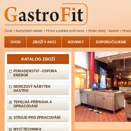
Úvod
Kuchyňské nádobí
Hrnce a poklice profi nerez
Hrnec nízký - kastrol
Hrnec 
ÚVOD
ZBOŽÍ V AKCI
NOVINKY
DOPORUČUJEME
KATALOG ZBOŽÍ
PORADENSTVÍ - ÚSPORA
ENERGIÍ
NEREZOVÝ NÁBYTEK
GASTRO
TEPELNÁ PŘÍPRAVA A
OPRACOVÁNÍ
STROJE PRO ZPRACOVÁNÍ
MYCÍ TECHNIKA