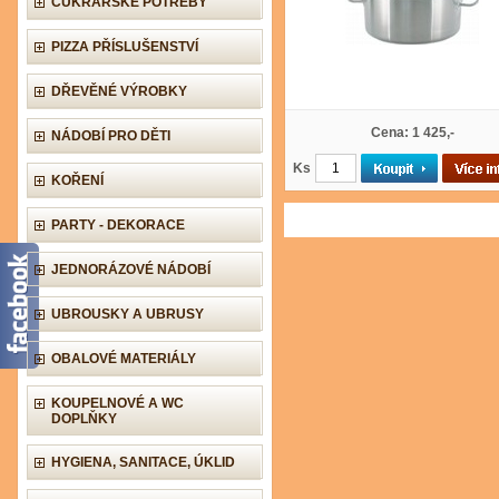
CUKRÁŘSKÉ POTŘEBY
PIZZA PŘÍSLUŠENSTVÍ
DŘEVĚNÉ VÝROBKY
Cena: 1 425,-
NÁDOBÍ PRO DĚTI
Ks
KOŘENÍ
PARTY - DEKORACE
JEDNORÁZOVÉ NÁDOBÍ
UBROUSKY A UBRUSY
OBALOVÉ MATERIÁLY
KOUPELNOVÉ A WC
DOPLŇKY
HYGIENA, SANITACE, ÚKLID