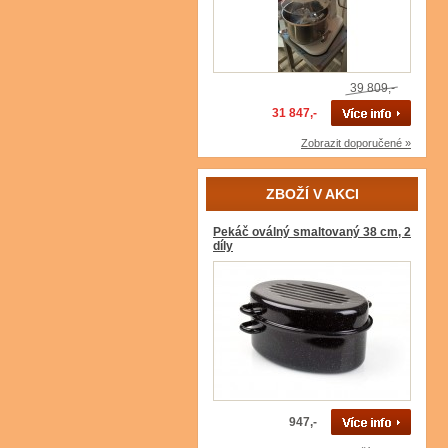
39 809,-
31 847,-
Zobrazit doporučené »
ZBOŽÍ V AKCI
Pekáč oválný smaltovaný 38 cm, 2
díly
947,-