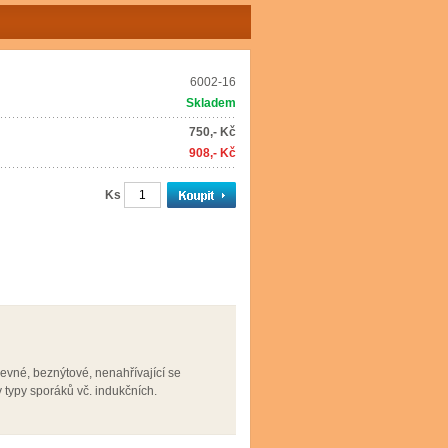
6002-16
Skladem
750,- Kč
908,- Kč
Ks
evné, beznýtové, nenahřívající se
 typy sporáků vč. indukčních.