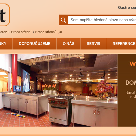
Gastro sor
nerez
Hrnec střední
Hrnec střední 2,4l
NKY
DOPORUČUJEME
O NÁS
SERVIS
REFERENCE