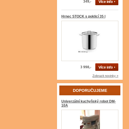
349,-
Hrnec STOCK s poklicí 35 l
3 998,-
Zobrazit novinky »
DOPORUČUJEME
Univerzální kuchyňský robot DM-
10A