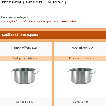
|
|
|
Dotaz na produkt
Odeslat příteli
Tisknout
Zařazeno v kategorii:
1)
Kuchyňské nádobí
>
Hrnce a poklice profi nerez
>
Hrnec střední
Další zboží z kategorie
Hrnec střední 4,4l
Hrnec střední 7,2l
Dostupnost: Skladem
Dostupnost: Skladem
Cena: 1 054,-
Cena: 1 435,-