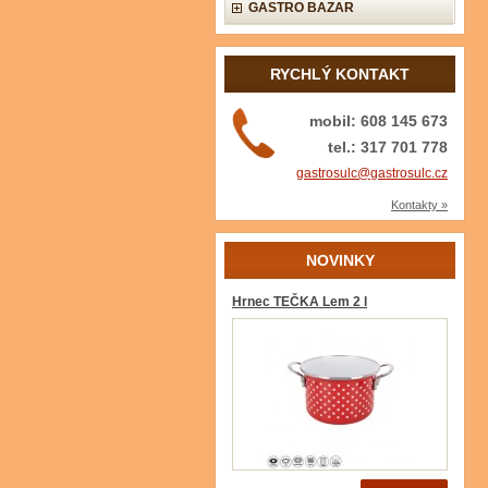
GASTRO BAZAR
RYCHLÝ KONTAKT
mobil: 608 145 673
tel.: 317 701 778
gastrosulc@gastrosulc.cz
Kontakty »
NOVINKY
Hrnec TEČKA Lem 2 l