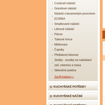
Cookcell nádobí
Granitové nádobí
Nádobí s keramickým povrchem
ECRINA
Smaltované nádobí
Litinové nádobí
Pánve
Tlakové hrnce
Mlékovary
Čajníky
Přetlakový kávovar
Zeláky - soudky na nakládaní
zelí, zeleniny a masa
Skleněné poklice
Zavřít katalog »
KUCHYŇSKÉ POTŘEBY
KUCHYŇSKÉ NÁČINÍ