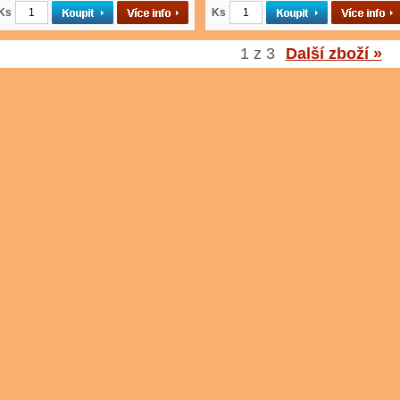
Ks
Ks
1 z 3
Další zboží »