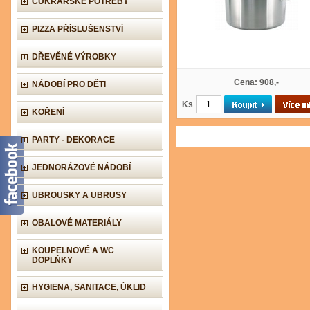
CUKRÁŘSKÉ POTŘEBY
PIZZA PŘÍSLUŠENSTVÍ
DŘEVĚNÉ VÝROBKY
Cena: 908,-
NÁDOBÍ PRO DĚTI
Ks
KOŘENÍ
PARTY - DEKORACE
JEDNORÁZOVÉ NÁDOBÍ
UBROUSKY A UBRUSY
OBALOVÉ MATERIÁLY
KOUPELNOVÉ A WC
DOPLŇKY
HYGIENA, SANITACE, ÚKLID