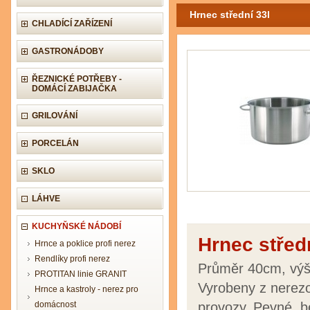
Hrnec střední 33l
CHLADÍCÍ ZAŘÍZENÍ
GASTRONÁDOBY
ŘEZNICKÉ POTŘEBY -
DOMÁCÍ ZABIJAČKA
GRILOVÁNÍ
PORCELÁN
SKLO
LÁHVE
KUCHYŇSKÉ NÁDOBÍ
Hrnec střed
Hrnce a poklice profi nerez
Rendlíky profi nerez
Průměr 40cm, vý
PROTITAN linie GRANIT
Vyrobeny z nerezo
Hrnce a kastroly - nerez pro
domácnost
provozy. Pevné, b