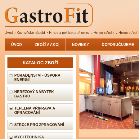
Úvod
Kuchyňské nádobí
Hrnce a poklice profi nerez
Hrnec střední
Hrnec střední
ÚVOD
ZBOŽÍ V AKCI
NOVINKY
DOPORUČUJEME
KATALOG ZBOŽÍ
PORADENSTVÍ - ÚSPORA
ENERGIÍ
NEREZOVÝ NÁBYTEK
GASTRO
TEPELNÁ PŘÍPRAVA A
OPRACOVÁNÍ
STROJE PRO ZPRACOVÁNÍ
MYCÍ TECHNIKA