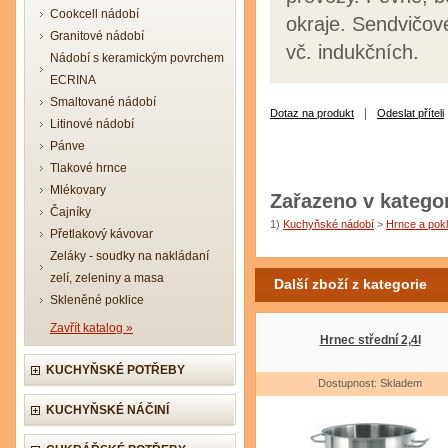
Cookcell nádobí
okraje. Sendvičov
Granitové nádobí
vč. indukčních.
Nádobí s keramickým povrchem
ECRINA
Smaltované nádobí
|
Dotaz na produkt
Odeslat příteli
Litinové nádobí
Pánve
Tlakové hrnce
Mlékovary
Zařazeno v kategor
Čajníky
1)
Kuchyňské nádobí
>
Hrnce a pokl
Přetlakový kávovar
Zeláky - soudky na nakládaní
zelí, zeleniny a masa
Další zboží z kategorie
Skleněné poklice
Zavřít katalog »
Hrnec střední 2,4l
KUCHYŇSKÉ POTŘEBY
Dostupnost: Skladem
KUCHYŇSKÉ NÁČINÍ