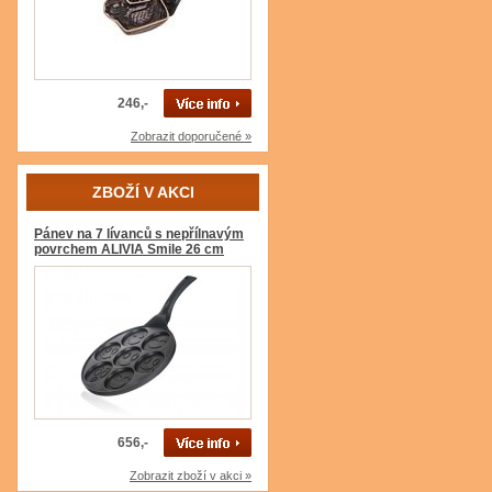
246,-
Zobrazit doporučené »
ZBOŽÍ V AKCI
Pánev na 7 lívanců s nepřílnavým
povrchem ALIVIA Smile 26 cm
656,-
Zobrazit zboží v akci »