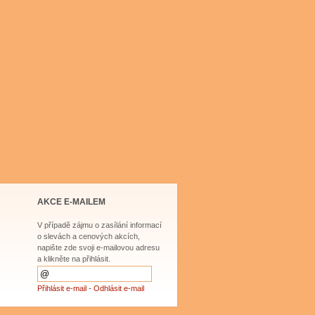
AKCE E-MAILEM
V případě zájmu o zasílání informací
o slevách a cenových akcích,
napište zde svoji e-mailovou adresu
a klikněte na přihlásit.
-
Přihlásit e-mail
Odhlásit e-mail