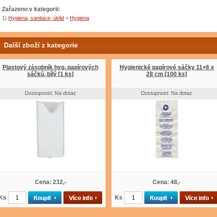
Zařazeno v kategorii:
1)
Hygiena, sanitace, úklid
>
Hygiena
Další zboží z kategorie
Plastový zásobník hyg. papírových
Hygienické papírové sáčky 11+6 x
sáčků, bílý [1 ks]
28 cm [100 ks]
Dostupnost: Na dotaz
Dostupnost: Na dotaz
Cena: 232,-
Cena: 48,-
Ks
Ks