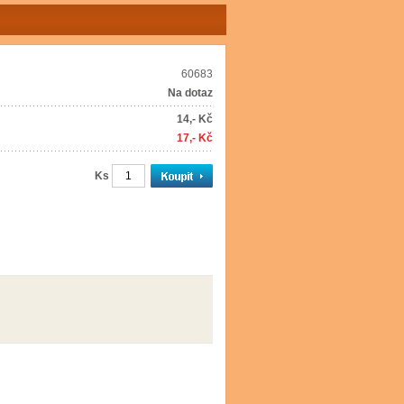
60683
Na dotaz
14,- Kč
17,- Kč
Ks