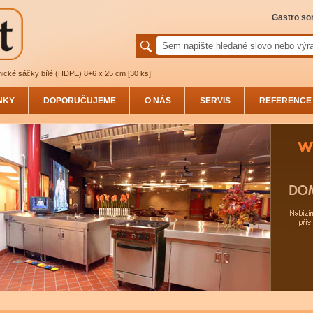
Gastro sor
ické sáčky bílé (HDPE) 8+6 x 25 cm [30 ks]
NKY
DOPORUČUJEME
O NÁS
SERVIS
REFERENCE