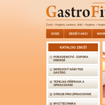
Úvod
Hygiena, sanitace, úklid
Hygiena
Hygien
ÚVOD
ZBOŽÍ V AKCI
NOVI
KATALOG ZBOŽÍ
PORADENSTVÍ - ÚSPORA
ENERGIÍ
NEREZOVÝ NÁBYTEK
GASTRO
TEPELNÁ PŘÍPRAVA A
OPRACOVÁNÍ
STROJE PRO ZPRACOVÁNÍ
MYCÍ TECHNIKA