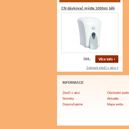
CN dávkovač mýdla 1000ml, bílý
368,-
Zobrazit zboží v akci »
INFORMACE
Zboží v akci
Obchodní podm
Novinky
Aktuality
Doporučujeme
Mapa webu