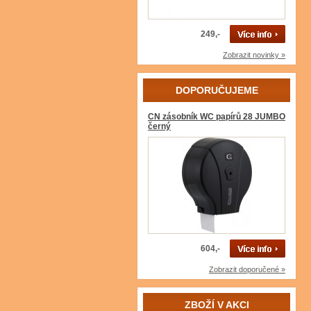
249,-
Zobrazit novinky »
DOPORUČUJEME
CN zásobník WC papírů 28 JUMBO
černý
604,-
Zobrazit doporučené »
ZBOŽÍ V AKCI