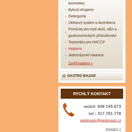
kosmetika
Bytová drogerie
Detergenty
Úklidový systém a dezinfekce
Pomůcky pro mytí stolů, stěn a
gastronomických příslušenství
Teploměry pro HACCP
Hygiena
Jednorázové rukavice
Zavřít katalog »
GASTRO BAZAR
RYCHLÝ KONTAKT
mobil: 608 145 673
tel.: 317 701 778
gastrosulc@gastrosulc.cz
Kontakty »