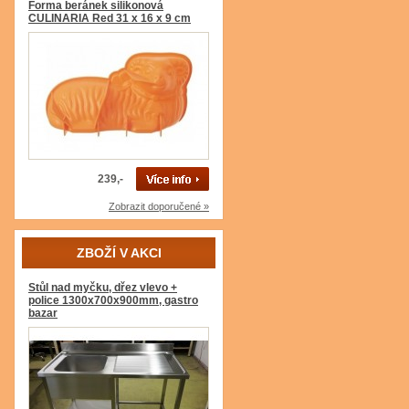
Forma beránek silikonová
CULINARIA Red 31 x 16 x 9 cm
239,-
Zobrazit doporučené »
ZBOŽÍ V AKCI
Stůl nad myčku, dřez vlevo +
police 1300x700x900mm, gastro
bazar