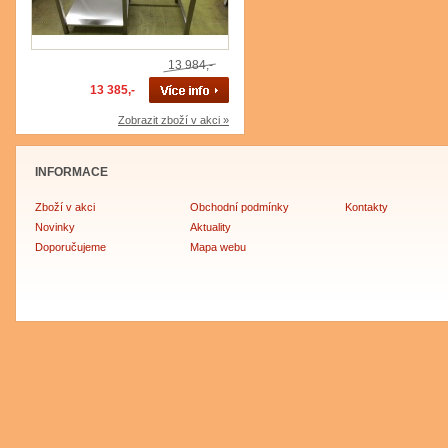
13 984,-
13 385,-
Zobrazit zboží v akci »
INFORMACE
Zboží v akci
Obchodní podmínky
Kontakty
Novinky
Aktuality
Doporučujeme
Mapa webu