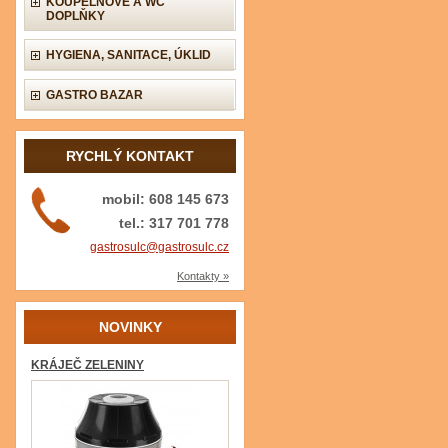
KOUPELNOVÉ A WC
DOPLŇKY
HYGIENA, SANITACE, ÚKLID
GASTRO BAZAR
RYCHLÝ KONTAKT
mobil: 608 145 673
tel.: 317 701 778
gastrosulc@gastrosulc.cz
Kontakty »
NOVINKY
KRÁJEČ ZELENINY