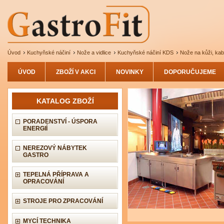
Úvod
Kuchyňské náčiní
Nože a vidlice
Kuchyňské náčiní KDS
Nože na kůži, kab
ÚVOD
ZBOŽÍ V AKCI
NOVINKY
DOPORUČUJEME
KATALOG ZBOŽÍ
PORADENSTVÍ - ÚSPORA
ENERGIÍ
NEREZOVÝ NÁBYTEK
GASTRO
TEPELNÁ PŘÍPRAVA A
OPRACOVÁNÍ
STROJE PRO ZPRACOVÁNÍ
MYCÍ TECHNIKA