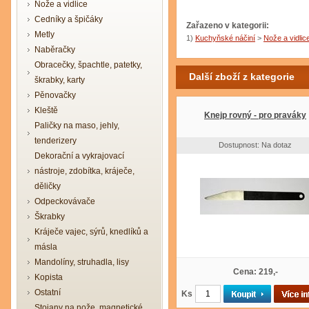
Nože a vidlice
Cedníky a špičáky
Zařazeno v kategorii:
Metly
1)
Kuchyňské náčiní
>
Nože a vidlic
Naběračky
Obracečky, špachtle, patetky,
Další zboží z kategorie
škrabky, karty
Pěnovačky
Kleště
Knejp rovný - pro praváky
Paličky na maso, jehly,
tenderizery
Dostupnost: Na dotaz
Dekorační a vykrajovací
nástroje, zdobítka, kráječe,
děličky
Odpeckovávače
Škrabky
Kráječe vajec, sýrů, knedlíků a
másla
Mandolíny, struhadla, lisy
Cena: 219,-
Kopista
Ostatní
Ks
Stojany na nože, magnetické