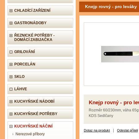
Knejp rovný - pro leváky
CHLADÍCÍ ZAŘÍZENÍ
GASTRONÁDOBY
ŘEZNICKÉ POTŘEBY -
DOMÁCÍ ZABIJAČKA
GRILOVÁNÍ
PORCELÁN
SKLO
LÁHVE
KUCHYŇSKÉ NÁDOBÍ
Knejp rovný - pro le
Rozměr 60/230mm, váha 65g
KUCHYŇSKÉ POTŘEBY
KDS Sedlčany
KUCHYŇSKÉ NÁČINÍ
|
Dotaz na produkt
Odeslat příteli
Nerezové příbory