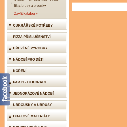
lišty, brusy a brousky
Zavřít katalog »
CUKRÁŘSKÉ POTŘEBY
PIZZA PŘÍSLUŠENSTVÍ
DŘEVĚNÉ VÝROBKY
NÁDOBÍ PRO DĚTI
KOŘENÍ
PARTY - DEKORACE
JEDNORÁZOVÉ NÁDOBÍ
UBROUSKY A UBRUSY
OBALOVÉ MATERIÁLY