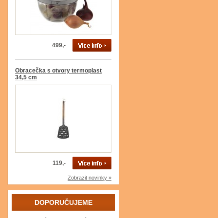
499,-
Obracečka s otvory termoplast
34,5 cm
119,-
Zobrazit novinky »
DOPORUČUJEME