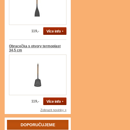
119,-
Obracečka s otvory termoplast
34,5 cm
119,-
Zobrazit novinky »
DOPORUČUJEME