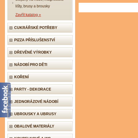
lišty, brusy a brousky
Zavřít katalog »
CUKRÁŘSKÉ POTŘEBY
PIZZA PŘÍSLUŠENSTVÍ
DŘEVĚNÉ VÝROBKY
NÁDOBÍ PRO DĚTI
KOŘENÍ
PARTY - DEKORACE
JEDNORÁZOVÉ NÁDOBÍ
UBROUSKY A UBRUSY
OBALOVÉ MATERIÁLY