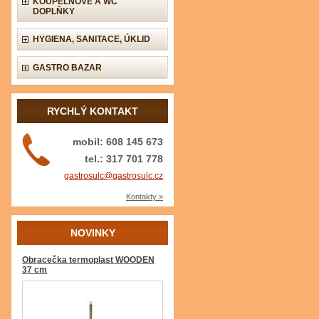
KOUPELNOVÉ A WC
DOPLŇKY
HYGIENA, SANITACE, ÚKLID
GASTRO BAZAR
RYCHLÝ KONTAKT
mobil: 608 145 673
tel.: 317 701 778
gastrosulc@gastrosulc.cz
Kontakty »
NOVINKY
Obracečka termoplast WOODEN
37 cm