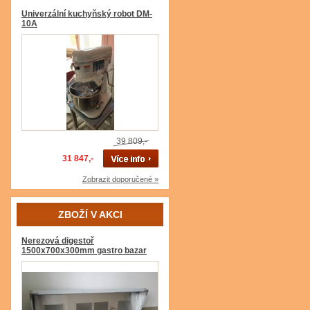
Univerzální kuchyňský robot DM-
10A
39 809,-
31 847,-
Zobrazit doporučené »
ZBOŽÍ V AKCI
Nerezová digestoř
1500x700x300mm gastro bazar