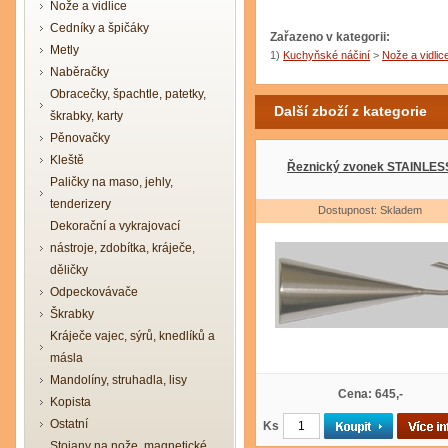
Nože a vidlice
Cedníky a špičáky
Zařazeno v kategorii:
Metly
1)
Kuchyňské náčiní
>
Nože a vidlic
Naběračky
Obracečky, špachtle, patetky,
Další zboží z kategorie
škrabky, karty
Pěnovačky
Kleště
Řeznický zvonek STAINLES
Paličky na maso, jehly,
tenderizery
Dostupnost: Skladem
Dekorační a vykrajovací
nástroje, zdobítka, kráječe,
děličky
Odpeckovávače
Škrabky
Kráječe vajec, sýrů, knedlíků a
másla
Mandolíny, struhadla, lisy
Cena: 645,-
Kopista
Ostatní
Ks
Stojany na nože, magnetické