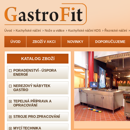
Úvod
Kuchyňské náčiní
Nože a vidlice
Kuchyňské náčiní KDS
Řeznické náčiní
ÚVOD
ZBOŽÍ V AKCI
NOVINKY
DOPORUČUJEME
KATALOG ZBOŽÍ
PORADENSTVÍ - ÚSPORA
ENERGIÍ
NEREZOVÝ NÁBYTEK
GASTRO
TEPELNÁ PŘÍPRAVA A
OPRACOVÁNÍ
STROJE PRO ZPRACOVÁNÍ
MYCÍ TECHNIKA