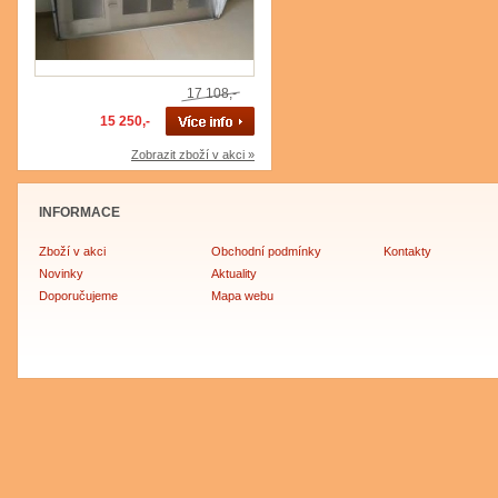
17 108,-
15 250,-
Zobrazit zboží v akci »
INFORMACE
Zboží v akci
Obchodní podmínky
Kontakty
Novinky
Aktuality
Doporučujeme
Mapa webu