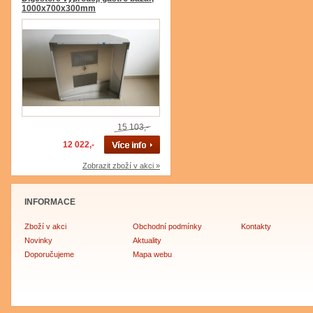
1000x700x300mm
15 103,-
12 022,-
Zobrazit zboží v akci »
INFORMACE
Zboží v akci
Obchodní podmínky
Kontakty
Novinky
Aktuality
Doporučujeme
Mapa webu