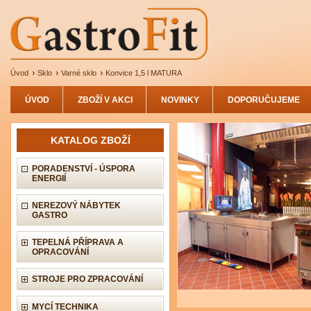
Úvod
Sklo
Varné sklo
Konvice 1,5 l MATURA
ÚVOD
ZBOŽÍ V AKCI
NOVINKY
DOPORUČUJEME
KATALOG ZBOŽÍ
PORADENSTVÍ - ÚSPORA
ENERGIÍ
NEREZOVÝ NÁBYTEK
GASTRO
TEPELNÁ PŘÍPRAVA A
OPRACOVÁNÍ
STROJE PRO ZPRACOVÁNÍ
MYCÍ TECHNIKA