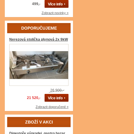
499,-
Zobrazit novinky »
DOPORUČUJEME
Nerezová stolička plynová 2x 9kW
26 900,-
21 520,-
Zobrazit doporučené »
ZBOŽÍ V AKCI
Digestoře výprodej, gastro bazar,