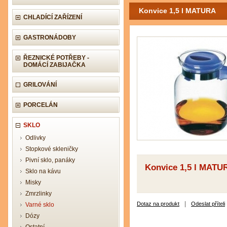
Konvice 1,5 l MATURA
CHLADÍCÍ ZAŘÍZENÍ
GASTRONÁDOBY
ŘEZNICKÉ POTŘEBY -
DOMÁCÍ ZABIJAČKA
GRILOVÁNÍ
PORCELÁN
SKLO
Odlivky
Stopkové skleničky
Pivní sklo, panáky
Konvice 1,5 l MATU
Sklo na kávu
Misky
Zmrzlinky
|
Dotaz na produkt
Odeslat příteli
Varné sklo
Dózy