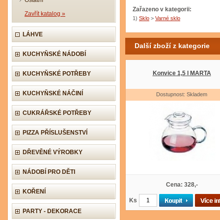
Ostatní
Zařazeno v kategorii:
Zavřít katalog »
1)
Sklo
>
Varné sklo
LÁHVE
Další zboží z kategorie
KUCHYŇSKÉ NÁDOBÍ
Konvice 1,5 l MARTA
KUCHYŇSKÉ POTŘEBY
KUCHYŇSKÉ NÁČINÍ
Dostupnost: Skladem
CUKRÁŘSKÉ POTŘEBY
PIZZA PŘÍSLUŠENSTVÍ
DŘEVĚNÉ VÝROBKY
NÁDOBÍ PRO DĚTI
Cena: 328,-
KOŘENÍ
Ks
PARTY - DEKORACE