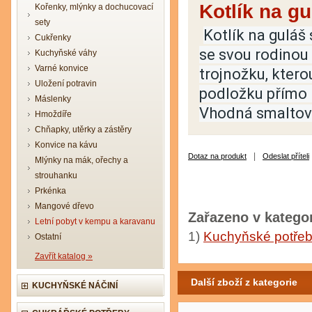
Kotlík na gu
Kořenky, mlýnky a dochucovací
sety
Kotlík na guláš 
Cukřenky
se svou rodinou 
Kuchyňské váhy
Varné konvice
trojnožku, kter
Uložení potravin
podložku přímo n
Máslenky
Vhodná smaltova
Hmoždíře
Chňapky, utěrky a zástěry
Konvice na kávu
|
Dotaz na produkt
Odeslat příteli
Mlýnky na mák, ořechy a
strouhanku
Prkénka
Mangové dřevo
Zařazeno v kategor
Letní pobyt v kempu a karavanu
1)
Kuchyňské potře
Ostatní
Zavřít katalog »
Další zboží z kategorie
KUCHYŇSKÉ NÁČINÍ