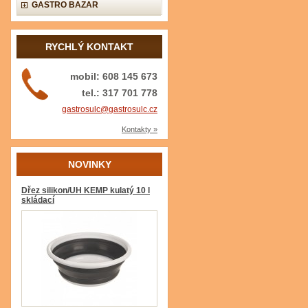
GASTRO BAZAR
RYCHLÝ KONTAKT
mobil: 608 145 673
tel.: 317 701 778
gastrosulc@gastrosulc.cz
Kontakty »
NOVINKY
Dřez silikon/UH KEMP kulatý 10 l
skládací