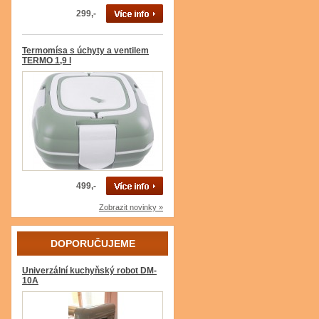
299,-
Termomísa s úchyty a ventilem
TERMO 1,9 l
499,-
Zobrazit novinky »
DOPORUČUJEME
Univerzální kuchyňský robot DM-
10A