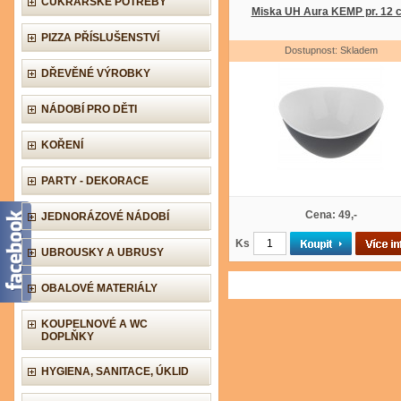
CUKRÁŘSKÉ POTŘEBY
Miska UH Aura KEMP pr. 12 
PIZZA PŘÍSLUŠENSTVÍ
Dostupnost: Skladem
DŘEVĚNÉ VÝROBKY
NÁDOBÍ PRO DĚTI
KOŘENÍ
PARTY - DEKORACE
Cena: 49,-
JEDNORÁZOVÉ NÁDOBÍ
Ks
UBROUSKY A UBRUSY
OBALOVÉ MATERIÁLY
KOUPELNOVÉ A WC
DOPLŇKY
HYGIENA, SANITACE, ÚKLID