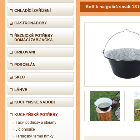
Kotlík na guláš smalt 13 l
CHLADÍCÍ ZAŘÍZENÍ
GASTRONÁDOBY
ŘEZNICKÉ POTŘEBY -
DOMÁCÍ ZABIJAČKA
GRILOVÁNÍ
PORCELÁN
SKLO
LÁHVE
KUCHYŇSKÉ NÁDOBÍ
KUCHYŇSKÉ POTŘEBY
Tácy, podnosy a stojany
Jídlonosiče
Termosky, termo hrnky