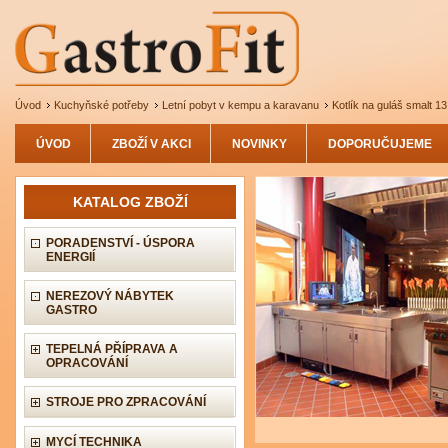
Úvod
Kuchyňské potřeby
Letní pobyt v kempu a karavanu
Kotlík na guláš smalt 13 
ÚVOD
ZBOŽÍ V AKCI
NOVINKY
DOPORUČUJEME
KATALOG ZBOŽÍ
PORADENSTVÍ - ÚSPORA
ENERGIÍ
NEREZOVÝ NÁBYTEK
GASTRO
TEPELNÁ PŘÍPRAVA A
OPRACOVÁNÍ
STROJE PRO ZPRACOVÁNÍ
MYCÍ TECHNIKA