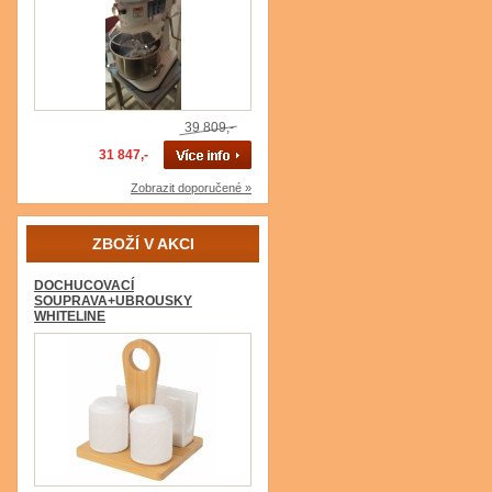
39 809,-
31 847,-
Zobrazit doporučené »
ZBOŽÍ V AKCI
DOCHUCOVACÍ
SOUPRAVA+UBROUSKY
WHITELINE