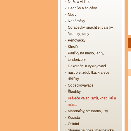
Nože a vidlice
Cedníky a špičáky
Metly
Naběračky
Obracečky, špachtle, patetky,
škrabky, karty
Pěnovačky
Kleště
Paličky na maso, jehly,
tenderizery
Dekorační a vykrajovací
nástroje, zdobítka, kráječe,
děličky
Odpeckovávače
Škrabky
Kráječe vajec, sýrů, knedlíků a
másla
Mandolíny, struhadla, lisy
Kopista
Ostatní
Stojany na nože, magnetické