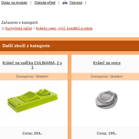
|
|
|
Dotaz na produkt
Odeslat příteli
Tisknout
Zařazeno v kategorii:
1)
Kuchyňské náčiní
>
Kráječe vajec, sýrů, knedlíků a másla
Další zboží z kategorie
Kráječ na vajíčka CULINARIA, 2 v
Kráječ na vejce
1
Dostupnost: Skladem
Dostupnost: Skladem
Cena: 204,-
Cena: 199,-