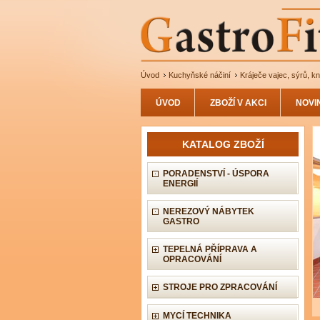
Úvod
Kuchyňské náčiní
Kráječe vajec, sýrů, k
ÚVOD
ZBOŽÍ V AKCI
NOVI
KATALOG ZBOŽÍ
PORADENSTVÍ - ÚSPORA
ENERGIÍ
NEREZOVÝ NÁBYTEK
GASTRO
TEPELNÁ PŘÍPRAVA A
OPRACOVÁNÍ
STROJE PRO ZPRACOVÁNÍ
MYCÍ TECHNIKA