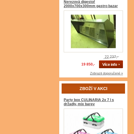
Nerezová digestoř
2000x700x300mm gastro bazar
22 237,-
19 850,-
Zobrazit doporučené »
ZBOŽÍ V AKCI
Party box CULINARIA 2x 7 l s
držadly, mix barev