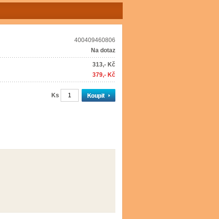
400409460806
Na dotaz
313,- Kč
379,- Kč
Ks