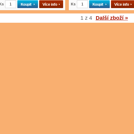
Ks
Ks
1 z 4
Další zboží »