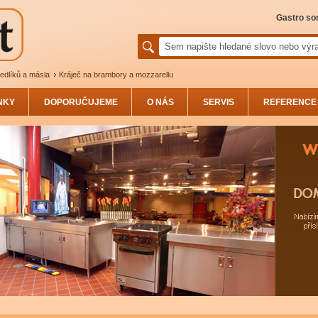
Gastro sor
nedlíků a másla
Kráječ na brambory a mozzarellu
NKY
DOPORUČUJEME
O NÁS
SERVIS
REFERENCE