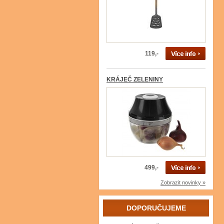
119,-
KRÁJEČ ZELENINY
499,-
Zobrazit novinky »
DOPORUČUJEME