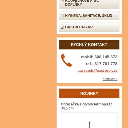
KOUPELNOVÉ A WC
DOPLŇKY
HYGIENA, SANITACE, ÚKLID
GASTRO BAZAR
RYCHLÝ KONTAKT
mobil: 608 145 673
tel.: 317 701 778
gastrosulc@gastrosulc.cz
Kontakty »
NOVINKY
Obracečka s otvory termoplast
34,5 cm