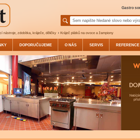
Gastro sor
 nástroje, zdobítka, kráječe, děličky
Kráječ plátků na ovoce a žampiony
NKY
DOPORUČUJEME
O NÁS
SERVIS
REFERENCE