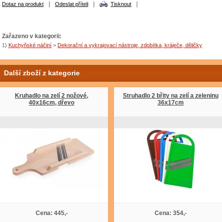
|
|
|
Dotaz na produkt
Odeslat příteli
Tisknout
Zařazeno v kategorii:
1)
Kuchyňské náčiní
>
Dekorační a vykrajovací nástroje, zdobítka, kráječe, děličky
Další zboží z kategorie
Kruhadlo na zelí 2 nožové,
Struhadlo 2 břity na zelí a zeleninu
40x16cm, dřevo
36x17cm
Cena: 445,-
Cena: 354,-