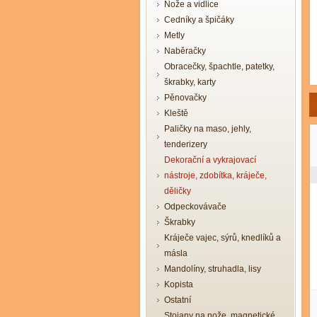
Nože a vidlice
Cedníky a špičáky
Metly
Naběračky
Obracečky, špachtle, patetky,
škrabky, karty
Pěnovačky
Kleště
Paličky na maso, jehly,
tenderizery
Dekorační a vykrajovací
nástroje, zdobítka, kráječe,
děličky
Odpeckovávače
Škrabky
Kráječe vajec, sýrů, knedlíků a
másla
Mandolíny, struhadla, lisy
Kopista
Ostatní
Stojany na nože, magnetické