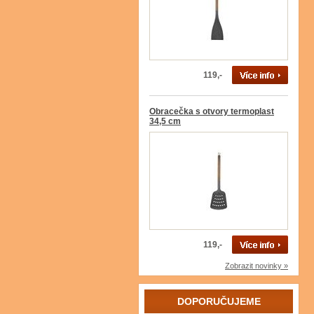
119,-
Obracečka s otvory termoplast
34,5 cm
119,-
Zobrazit novinky »
DOPORUČUJEME