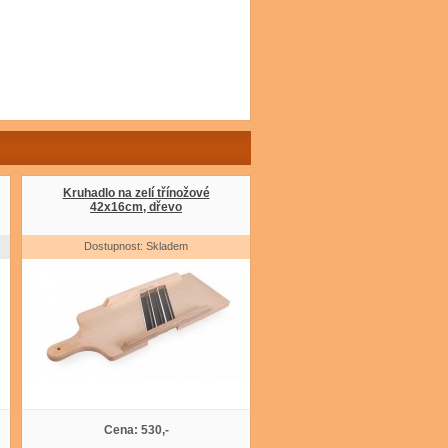
Kruhadlo na zelí třínožové
42x16cm, dřevo
Dostupnost: Skladem
Cena: 530,-