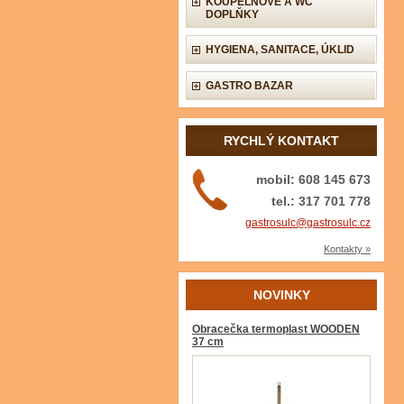
KOUPELNOVÉ A WC
DOPLŇKY
HYGIENA, SANITACE, ÚKLID
GASTRO BAZAR
RYCHLÝ KONTAKT
mobil: 608 145 673
tel.: 317 701 778
gastrosulc@gastrosulc.cz
Kontakty »
NOVINKY
Obracečka termoplast WOODEN
37 cm