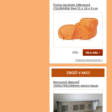
Forma beránek silikonová
CULINARIA Red 31 x 16 x 9 cm
239,-
Zobrazit doporučené »
ZBOŽÍ V AKCI
Nerezová digestoř
1500x700x300mm gastro bazar