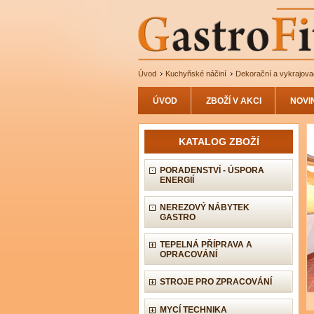
Úvod
Kuchyňské náčiní
Dekorační a vykrajovací
ÚVOD
ZBOŽÍ V AKCI
NOVI
KATALOG ZBOŽÍ
PORADENSTVÍ - ÚSPORA
ENERGIÍ
NEREZOVÝ NÁBYTEK
GASTRO
TEPELNÁ PŘÍPRAVA A
OPRACOVÁNÍ
STROJE PRO ZPRACOVÁNÍ
MYCÍ TECHNIKA