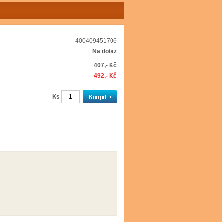
400409451706
Na dotaz
407,- Kč
492,- Kč
Ks