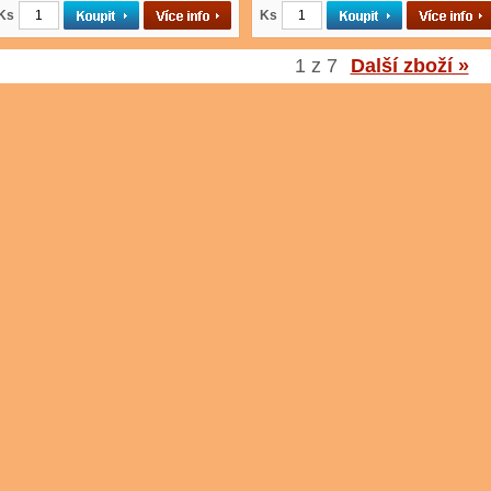
Ks
Ks
1 z 7
Další zboží »