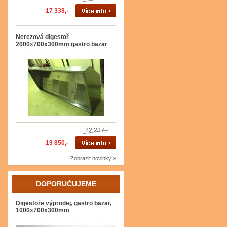
17 338,-
Nerezová digestoř
2000x700x300mm gastro bazar
22 237,-
19 850,-
Zobrazit novinky »
DOPORUČUJEME
Digestoře výprodej, gastro bazar,
1000x700x300mm