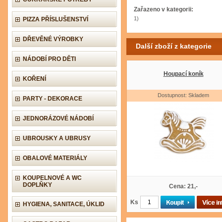
Zařazeno v kategorii:
1)
PIZZA PŘÍSLUŠENSTVÍ
DŘEVĚNÉ VÝROBKY
Další zboží z kategorie
NÁDOBÍ PRO DĚTI
Houpací koník
KOŘENÍ
Dostupnost: Skladem
PARTY - DEKORACE
JEDNORÁZOVÉ NÁDOBÍ
UBROUSKY A UBRUSY
OBALOVÉ MATERIÁLY
KOUPELNOVÉ A WC
DOPLŇKY
Cena: 21,-
Ks
HYGIENA, SANITACE, ÚKLID