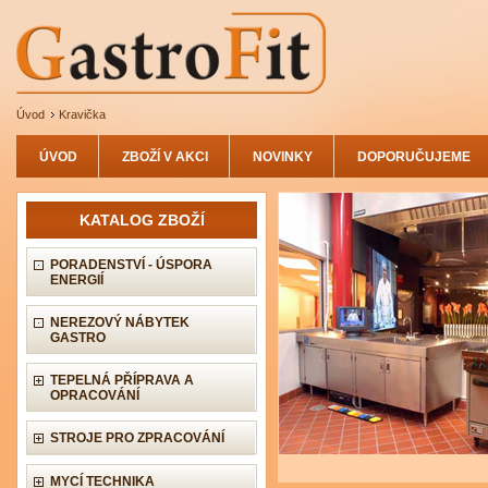
Úvod
Kravička
ÚVOD
ZBOŽÍ V AKCI
NOVINKY
DOPORUČUJEME
KATALOG ZBOŽÍ
PORADENSTVÍ - ÚSPORA
ENERGIÍ
NEREZOVÝ NÁBYTEK
GASTRO
TEPELNÁ PŘÍPRAVA A
OPRACOVÁNÍ
STROJE PRO ZPRACOVÁNÍ
MYCÍ TECHNIKA