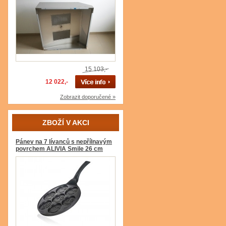
15 103,-
12 022,-
Zobrazit doporučené »
ZBOŽÍ V AKCI
Pánev na 7 lívanců s nepřílnavým
povrchem ALIVIA Smile 26 cm