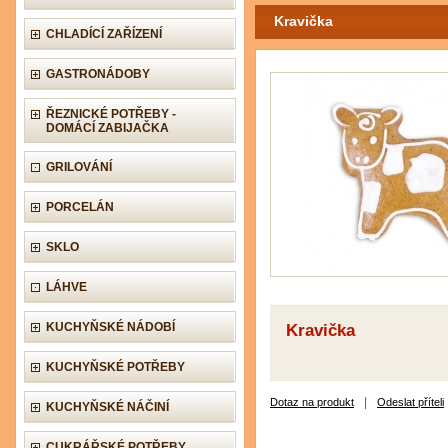
Kravička
CHLADÍCÍ ZAŘÍZENÍ
GASTRONÁDOBY
ŘEZNICKÉ POTŘEBY -
DOMÁCÍ ZABIJAČKA
GRILOVÁNÍ
PORCELÁN
SKLO
LÁHVE
KUCHYŇSKÉ NÁDOBÍ
Kravička
KUCHYŇSKÉ POTŘEBY
|
Dotaz na produkt
Odeslat příteli
KUCHYŇSKÉ NÁČINÍ
CUKRÁŘSKÉ POTŘEBY