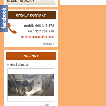
GASTRO BAZAR
RYCHLÝ KONTAKT
mobil: 608 145 673
tel.: 317 701 778
gastrosulc@gastrosulc.cz
Kontakty »
NOVINKY
Hnětač těsta 10l
21 672,-