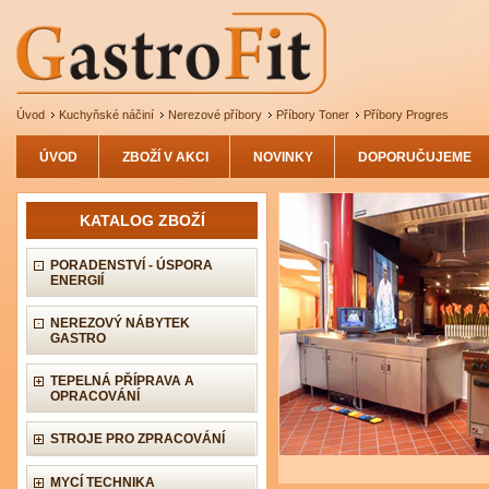
Úvod
Kuchyňské náčiní
Nerezové příbory
Příbory Toner
Příbory Progres
ÚVOD
ZBOŽÍ V AKCI
NOVINKY
DOPORUČUJEME
KATALOG ZBOŽÍ
PORADENSTVÍ - ÚSPORA
ENERGIÍ
NEREZOVÝ NÁBYTEK
GASTRO
TEPELNÁ PŘÍPRAVA A
OPRACOVÁNÍ
STROJE PRO ZPRACOVÁNÍ
MYCÍ TECHNIKA