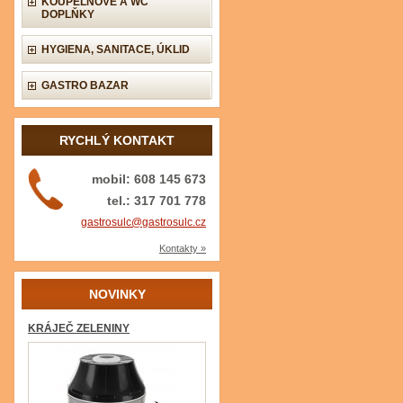
KOUPELNOVÉ A WC
DOPLŇKY
HYGIENA, SANITACE, ÚKLID
GASTRO BAZAR
RYCHLÝ KONTAKT
mobil: 608 145 673
tel.: 317 701 778
gastrosulc@gastrosulc.cz
Kontakty »
NOVINKY
KRÁJEČ ZELENINY