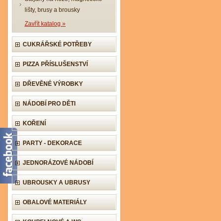
lišty, brusy a brousky
Zavřít katalog »
CUKRÁŘSKÉ POTŘEBY
PIZZA PŘÍSLUŠENSTVÍ
DŘEVĚNÉ VÝROBKY
NÁDOBÍ PRO DĚTI
KOŘENÍ
PARTY - DEKORACE
JEDNORÁZOVÉ NÁDOBÍ
UBROUSKY A UBRUSY
OBALOVÉ MATERIÁLY