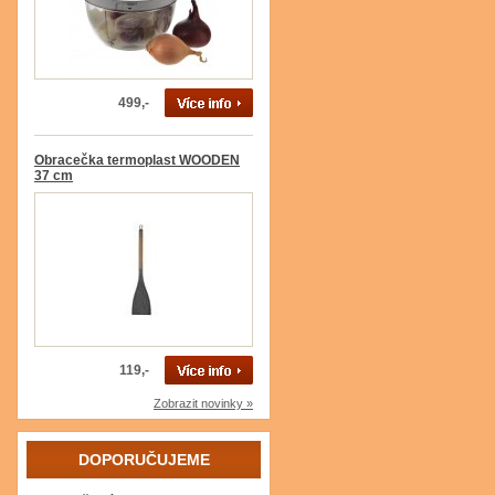
499,-
Obracečka termoplast WOODEN
37 cm
119,-
Zobrazit novinky »
DOPORUČUJEME