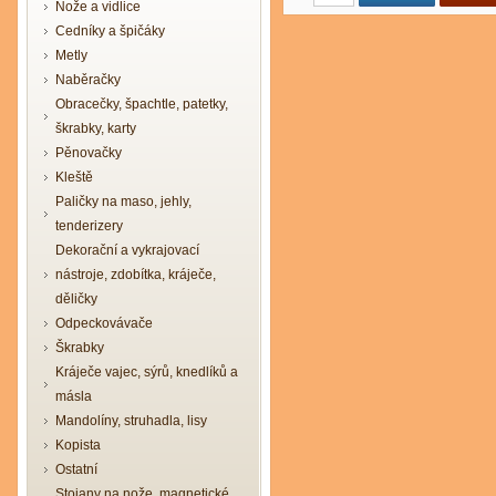
Nože a vidlice
Cedníky a špičáky
Metly
Naběračky
Obracečky, špachtle, patetky,
škrabky, karty
Pěnovačky
Kleště
Paličky na maso, jehly,
tenderizery
Dekorační a vykrajovací
nástroje, zdobítka, kráječe,
děličky
Odpeckovávače
Škrabky
Kráječe vajec, sýrů, knedlíků a
másla
Mandolíny, struhadla, lisy
Kopista
Ostatní
Stojany na nože, magnetické