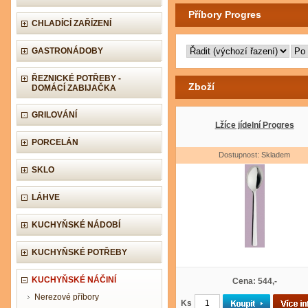
Příbory Progres
CHLADÍCÍ ZAŘÍZENÍ
GASTRONÁDOBY
ŘEZNICKÉ POTŘEBY -
Zboží
DOMÁCÍ ZABIJAČKA
GRILOVÁNÍ
Lžíce jídelní Progres
PORCELÁN
Dostupnost: Skladem
SKLO
LÁHVE
KUCHYŇSKÉ NÁDOBÍ
KUCHYŇSKÉ POTŘEBY
KUCHYŇSKÉ NÁČINÍ
Cena: 544,-
Nerezové příbory
Ks