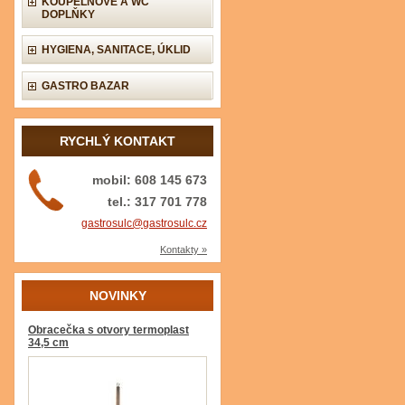
KOUPELNOVÉ A WC
DOPLŇKY
HYGIENA, SANITACE, ÚKLID
GASTRO BAZAR
RYCHLÝ KONTAKT
mobil: 608 145 673
tel.: 317 701 778
gastrosulc@gastrosulc.cz
Kontakty »
NOVINKY
Obracečka s otvory termoplast
34,5 cm