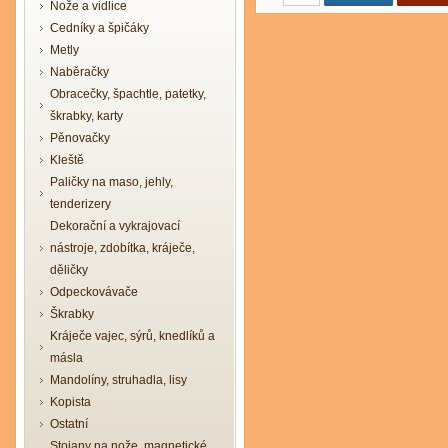
Nože a vidlice
Cedníky a špičáky
Metly
Naběračky
Obracečky, špachtle, patetky,
škrabky, karty
Pěnovačky
Kleště
Paličky na maso, jehly,
tenderizery
Dekorační a vykrajovací
nástroje, zdobítka, kráječe,
děličky
Odpeckovávače
Škrabky
Kráječe vajec, sýrů, knedlíků a
másla
Mandolíny, struhadla, lisy
Kopista
Ostatní
Stojany na nože, magnetické