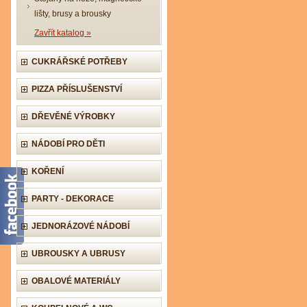
lišty, brusy a brousky
Zavřít katalog »
CUKRÁŘSKÉ POTŘEBY
PIZZA PŘÍSLUŠENSTVÍ
DŘEVĚNÉ VÝROBKY
NÁDOBÍ PRO DĚTI
KOŘENÍ
PARTY - DEKORACE
JEDNORÁZOVÉ NÁDOBÍ
UBROUSKY A UBRUSY
OBALOVÉ MATERIÁLY