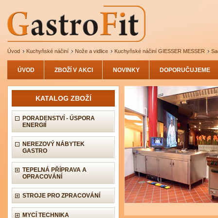
Úvod
Kuchyňské náčiní
Nože a vidlice
Kuchyňské náčiní GIESSER MESSER
Sa
ÚVOD
ZBOŽÍ V AKCI
NOVINKY
DOPORUČUJEME
KATALOG ZBOŽÍ
PORADENSTVÍ - ÚSPORA
ENERGIÍ
NEREZOVÝ NÁBYTEK
GASTRO
TEPELNÁ PŘÍPRAVA A
OPRACOVÁNÍ
STROJE PRO ZPRACOVÁNÍ
MYCÍ TECHNIKA